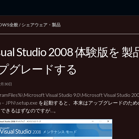
DOWS全般
/
シェアウェア・製品
rd Edition
Windows 2000 tunes up blog
sual Studio 2008 体験版を
プグレードする
9月30日
amFiles%\Microsoft Visual Studio 9.0\Microsoft Visual Studio 200
tion – JPN\setup.exe を起動すると、本来はアップグレード
力できるはずなのですが…。