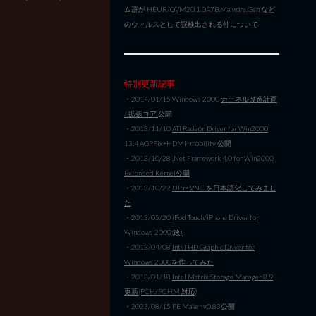
ム群が HEUR/QVM20.1.0A7B.Malware.Gen など
のウィルスとして誤検出される件について
特別更新記事
・2014/01/15 Windows 2000
カーネル改造計画
/ 拡張コア
公開
・2013/11/10
ATI Radeon Driver for Win2000
13.4 AGPFix+HDMI+mobility 公開
・2013/10/28
.Net Framework 4.0 for Win2000
Extended Kernel公開
・2013/10/22
Ultra VNC を日本語化してみまし
た
・2013/05/20
iPod Touch/iPhone Driver for
Windows 2000(改)
・2013/04/08
Intel HD Graphic Driver for
Windows 2000を作ってみた
・2013/01/18
Intel Matrix Storage Manager 8.9
更新(PCH/PCHM 対応)
・2023/08/15 PE Maker
v0.83
公開