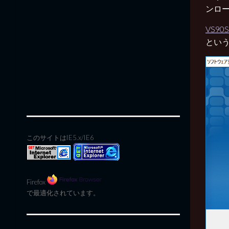
ンロ
VS90S
とい
このサイトはIE5.x/IE6
Firefox
で最適化されています。