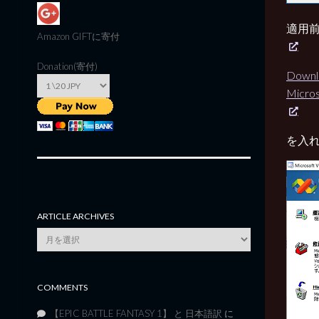
適用
Amazon GIFT
に寄付
Donation(寄付)
Downlo
Micro
を入れ
ARTICLE ARCHIVES
Article
Archives
COMMENTS
【EPIC BATTLE FANTASY 1】 と 日本語訳
に