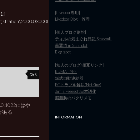
[Livedoor専用]
合は
Livedoor Blog 管理
stration\2000.0×0000]
[個人ブログ別館]
ティルの気まぐれ日記 SeasonII
黒翼猫 in Slashdot
Blog spot
[知人のブログ/相互リンク]
KUMA TYPE
8
煤式自動連結器
PCトラブル解決(NetKing)
dim's Freesoft日本語化
脳脂肪のパクリメモ
9.4.0.1022にはや
がある
INFORMATION