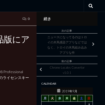
続き
0
次の記事
 製品版にア
ニュースになってるのはトロ
イの木馬感染アプリなどでは
なく、トロイの木馬組み込み
アプリな件
前の記事
Chrome Locales Convertor
8 Professional
v1.0.1
のためのライセンスキー
CALENDAR
2019年9月
月
火
水
木
金
土
日
1