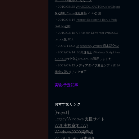
・2010/05/25
Win2000にXACT/XAudio/XInput
を追加しGame強化
更新 v1.4a公開
・2010/04/19
Internet Explorer 6 Bonus Pack
Build 6公開
・2010/03/16 ATI Radeon Driver for Win2000
Legacy版 10.2
・2009/11/02
Dependency Walker 日本語化v2
・2009/09/14
IE6高速化とWindows Script Host
5.7 / 5.8
の中身をMS09-045適用しました
・2009/09/13
メディアタイプ変更ソフト(EISA
構成を読む)
リンク修正
実験/予定記事
おすすめリンク
[Project]
Legacy Windows 支援サイト
W2K実験室(KDW)
Windows2000掲示板
Win2000SP5 日本語版