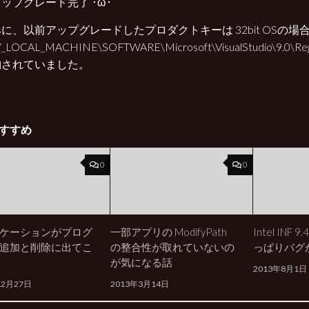
ップグレード完了 ･ω･
に、以前アップグレードしたプロダクトキーは 32bit OSの場
_LOCAL_MACHINE\SOFTWARE\Microsoft\VisualStudio\9.0\Regi
納されていました。
すすめ
0
0
ケーションがプログ
一部アプリの ModifyPath
Intel INF 
追加と削除に出てこ
の整合性が取れていないの
っぱりバグ
が気になる話
2013年8月1日
12月27日
2013年3月14日