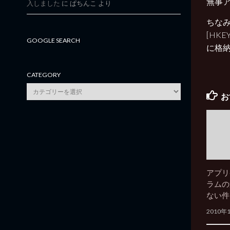
無事ア
入しました
に
ぱちんこ
より
ちなみ
[HKEY
GOOGLE SEARCH
に格
CATEGORY
category
お
アプリ
ラムの
ない件
2010年