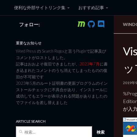
便利な外部サイトリンク集
おすすめ記事
コンテンツへスキップ
フォロー:
WIN
黒翼猫のコンピュータ日記 3
重要なお知らせ
Vi
Word Press の Search Regexと言うPluginで記事及び
コメントがロストしました。
ッ
記事はおおよそ復旧できましたが、
2023年7月
に書
き込まれたコメントのうち消えてしまったものの復
旧が不可能です
2019年
2023年5月のルート証明書の更新プログラムのイン
ストールチェックに不具合があり、インストールに
%Progr
成功してもエラーが表示される問題がありましたの
Edi
でファイルを差し替えました
が入
ARTICLE SEARCH
検
索: