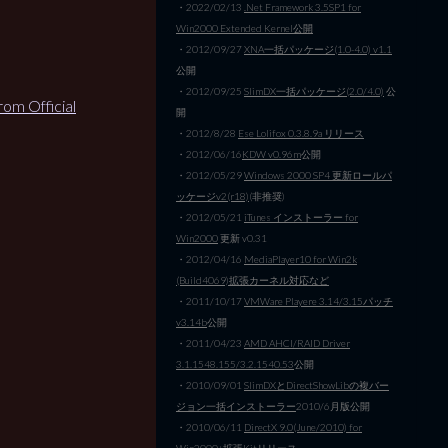
・2022/02/13
.Net Framework 3.5SP1 for
Win2000 Extended Kernel公開
・2012/09/27
XNA一括パッケージ(1.0-4.0) v1.1
公開
・2012/09/25
SlimDX一括パッケージ(2.0/4.0)
公
m Official
開
・2012/8/28
Ese Lolifox 0.3.8.9a リリース
・2012/06/16
KDW v0.96m
公開
・2012/05/29
Windows 2000 SP4 更新ロールパ
ッケージv2(r18)
(非推奨)
・2012/05/21
iTunes インストーラー for
Win2000
更新 v0.31
・2012/04/16
MediaPlayer10 for Win2k
(Build4069)拡張カーネル対応など
・2011/10/17
VMWare Playere 3.14/3.15パッチ
v3.14b
公開
・2011/04/23
AMD AHCI/RAID Driver
3.1.1548.155/3.2.1540.53
公開
・2010/09/01
SlimDXとDirectShowLibの複バー
ジョン一括インストーラー
2010/6月版公開
・2010/06/11
DirectX 9.0(June/2010) for
Win2000+拡張Kitリリース