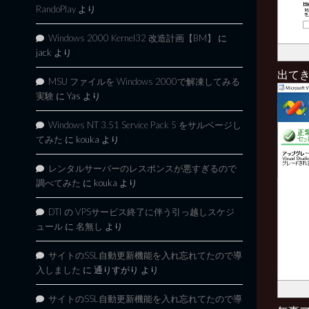
RandoPlay
より
Windows 2000 Kernel32 改造計画【BM】
に
jack
より
出て
MSU ファイルを Windows 2000で解凍してみる
実験
に
Yas
より
Windows NT 3.51 Service Pack 5 をサルベージし
てみた
に
kouka
より
レンタルサーバーのレスポンスが悪すぎるので
調べてみた
に
kouka
より
DTI の VPSサービス終了に伴う引っ越しスケジ
ュール
に
名無し
より
サイトのSSL自動更新機能を入れ忘れてたので導
入しました
に
通りすがり
より
サイトのSSL自動更新機能を入れ忘れてたので導