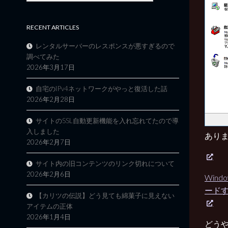
RECENT ARTICLES
レンタルサーバーのレスポンスが悪すぎるので
調べてみた
2026年3月17日
自宅のIPv4ネットワークがやっと復活した話
2026年2月28日
サイトのSSL自動更新機能を入れ忘れてたので導
入しました
あり
2026年2月7日
サイト内の旧コンテンツのリンク切れについて
2026年2月6日
Wind
ード
【カリツの伝説】どう見ても綿菓子に見えない
アイテムの正体
2026年1月4日
どう