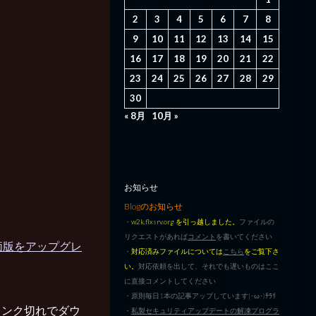
2
3
4
5
6
7
8
9
10
11
12
13
14
15
16
17
18
19
20
21
22
23
24
25
26
27
28
29
30
« 8月
10月 »
お知らせ
Blogのお知らせ
・
w2k.flxsrv.org を引っ越しました。
ファイルの
リクエストがあれば
コメント
を書いてください
 の評価版をアップグレ
・
対応済みファイルについては
こちら
をご覧下さ
い。
対応依頼を出して、それでも遅いものはここ
に直接コメントしてください
・原則毎日1本の記事アップしています|･ω･)ﾁﾗﾘ
リンク切れでダウ
・
私製セキュリティアップデートの解凍プログラ