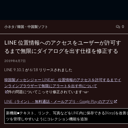
小ネタ
/
韓国・中国製ソフト
0
LINE 位置情報へのアクセスをユーザーが許可す
るまで無限にダイアログを出す仕様を修正する
2019年6月7日
LINE 9.10.1 が 6/18 リリースされました
韓国製メッセンジャー LINEが、位置情報のアクセスを許可するまでイ
ンラインブラウザーで無限にアラートを出す件について
件の問題についてこっそり修正されています･ω･
LINE（ライン） – 無料通話・メールアプリ – Google Play のアプリ
新機能■テキスト、リンク、写真などをLINE内に保存できる[Keep]を改
ツを管理しやすいようにコレクション機能を追加