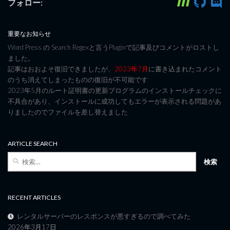
フォロー:
重要なお知らせ
Word Press の Search Regexと言うPluginで記事及びコメントがロストし
ました。
記事はおおよそ復旧できましたが、
2023年7月
に書き込まれたコメント
のうち消えてしまったものの復旧が不可能です
2023年5月のルート証明書の更新プログラムのインストールチェックに
不具合があり、インストールに成功してもエラーが表示される問題があ
りましたのでファイルを差し替えました
ARTICLE SEARCH
検
索:
RECENT ARTICLES
レンタルサーバーのレスポンスが悪すぎるので調べてみた
2026年3月17日