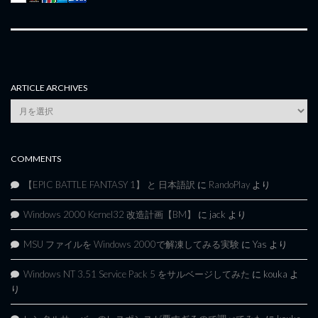
ARTICLE ARCHIVES
Article
Archives
COMMENTS
【EPIC BATTLE FANTASY 1】 と 日本語訳
に
RandoPlay
より
Windows 2000 Kernel32 改造計画【BM】
に
jack
より
MSU ファイルを Windows 2000で解凍してみる実験
に
Yas
より
Windows NT 3.51 Service Pack 5 をサルベージしてみた
に
kouka
よ
り