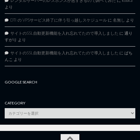
レンタルサーバーのレスポンスが悪すぎるので調べてみた
に
kouka
より
DTI の VPSサービス終了に伴う引っ越しスケジュール
に
名無し
より
サイトのSSL自動更新機能を入れ忘れてたので導入しました
に
通り
すがり
より
サイトのSSL自動更新機能を入れ忘れてたので導入しました
に
ぱち
んこ
より
GOOGLE SEARCH
CATEGORY
category