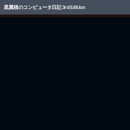
黒翼猫のコンピュータ日記 3rd Edition
コンテンツへスキップ