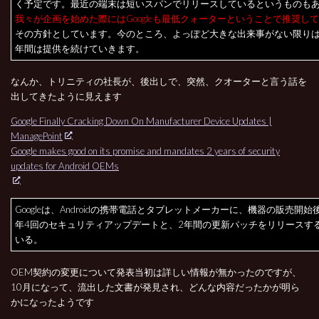
く予定です。最近の端末は短いスパンでリリースしているというものも
我々が企画を始めた際にはGoogleも最低クォーターということで推奨し
その方針としています。今のところ、よっぽど大きな出来事がない限りは
年間は提供を続けていきます。
なんか、トリニティの社長が、後出しで、突然、クオーターと言う話を
出してきたように見えます
Google Finally Cracking Down On Manufacturer Device Updates |
ManagePoint
Google makes good on its promise and mandates 2 years of security
updates for Android OEMs
Googleは、Androidの携帯電話とタブレットメーカーに、機器の販売開
年4回のセキュリティアップデートと、2年間の更新パッチをリリースす
いる。
OEM契約の変更について発表当初は詳しい情報が無かったのですが、
10月になって、流出した文書が発見され、どんな内容だったかが明ら
かになったようです