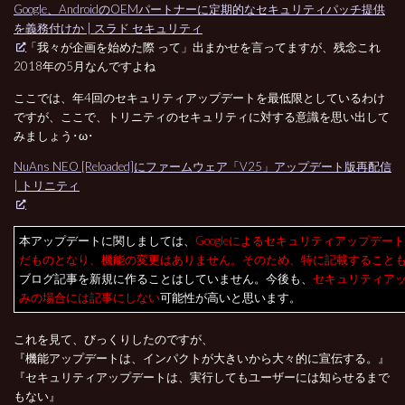
Google、AndroidのOEMパートナーに定期的なセキュリティパッチ提供
を義務付けか | スラド セキュリティ
「我々が企画を始めた際 って」出まかせを言ってますが、残念これ
2018年の5月なんですよね
ここでは、年4回のセキュリティアップデートを最低限としているわけ
ですが、ここで、トリニティのセキュリティに対する意識を思い出して
みましょう･ω･
NuAns NEO [Reloaded]にファームウェア「V25」アップデート版再配信
| トリニティ
本アップデートに関しましては、
Googleによるセキュリティアップデー
だものとなり、機能の変更はありません。そのため、特に記載すること
ブログ記事を新規に作ることはしていません。今後も、
セキュリティア
みの場合には記事にしない
可能性が高いと思います。
これを見て、びっくりしたのですが、
『機能アップデートは、インパクトが大きいから大々的に宣伝する。』
『セキュリティアップデートは、実行してもユーザーには知らせるまで
もない』