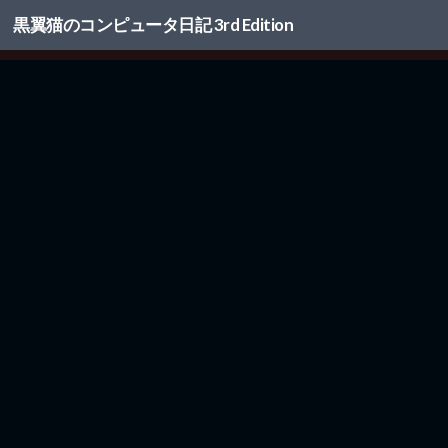
黒翼猫のコンピュータ日記 3rd Edition
コンテンツへスキップ