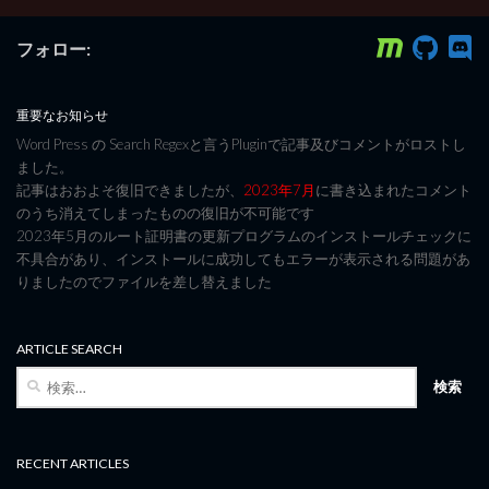
フォロー:
重要なお知らせ
Word Press の Search Regexと言うPluginで記事及びコメントがロストし
ました。
記事はおおよそ復旧できましたが、
2023年7月
に書き込まれたコメント
のうち消えてしまったものの復旧が不可能です
2023年5月のルート証明書の更新プログラムのインストールチェックに
不具合があり、インストールに成功してもエラーが表示される問題があ
りましたのでファイルを差し替えました
ARTICLE SEARCH
検
索:
RECENT ARTICLES