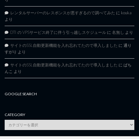
レンタルサーバーのレスポンスが悪すぎるので調べてみた
に
kouka
より
DTI の VPSサービス終了に伴う引っ越しスケジュール
に
名無し
より
サイトのSSL自動更新機能を入れ忘れてたので導入しました
に
通り
すがり
より
サイトのSSL自動更新機能を入れ忘れてたので導入しました
に
ぱち
んこ
より
GOOGLE SEARCH
CATEGORY
category