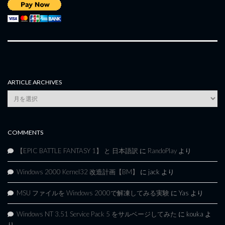
ARTICLE ARCHIVES
Article
Archives
COMMENTS
【EPIC BATTLE FANTASY 1】 と 日本語訳
に
RandoPlay
より
Windows 2000 Kernel32 改造計画【BM】
に
jack
より
MSU ファイルを Windows 2000で解凍してみる実験
に
Yas
より
Windows NT 3.51 Service Pack 5 をサルベージしてみた
に
kouka
よ
り