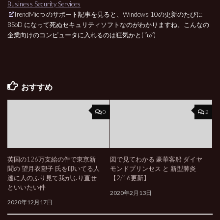
Business Security Services
TrendMicro のサポート記事を見ると、Windows 10の更新のたびに
BSoD になって死ぬセキュリティソフトなのがわかりますね。こんなの
企業向けのコンピュータに入れるのは狂気かと( ˘ω˘)
おすすめ
0
2
英国の126万支給の件で東京新
図で見てわかる 豪華客船 ダイヤ
聞の 望月衣塑子 氏を叩いてる人
モンドプリンセス と 新型肺炎
達に人のふり見て我がふり直せ
【2/16更新】
といいたい件
2020年2月13日
2020年12月17日