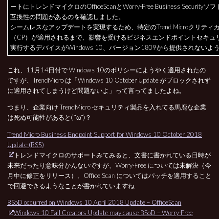
ートにトレンドマイクロのOfficeScanとWorry-Free Business Securit
互換性の問題があるのを確認しました。
シームレスなアップデートを実現するため、特定のTrend Microクリティ
（CP）が適用されるまで、影響を受けるビジネスエンドポイントセキュ
実行するデバイスがWindows 10、バージョン1809から提供されないよ
これ、11月14日付で Windows 10のポリシーにようやく適用されたの
ですが、TrendMicro は「Windows 10 October Update がブロックされず
に適用されてしまうけど問題ないよ」って言ってましたよね。
つまり、企業向け TrendMicro セキュリティ製品を入れてる馬鹿な企業
は死ぬ可能性があると( ˘ω˘)？
Trend Micro Business Endpoint Support for Windows 10 October 2018
Update (RS5)
トレンドマイクロのサポートみてみると、文書に書かれている日時が
未来だったり意味分かんないですが、Worry-Free については未解決（今
月中に修正をリリース）、Office Scan についてはパッチを適用すること
で回避できるようなことが書かれていますね
BSoD occurred on Windows 10 April 2018 Update – OfficeScan
Windows 10 Fall Creators Update may cause BSoD – Worry-Free