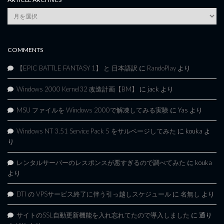
Article
Archives
COMMENTS
【EPIC BATTLE FANTASY 1】 と 日本語訳
に
RandoPlay
より
Windows 2000 Kernel32 改造計画【BM】
に
jack
より
MSU ファイルを Windows 2000で解凍してみる実験
に
Yas
より
Windows NT 3.51 Service Pack 5 をサルベージしてみた
に
kouka
よ
り
レンタルサーバーのレスポンスが悪すぎるので調べてみた
に
kouka
より
DTI の VPSサービス終了に伴う引っ越しスケジュール
に
名無し
より
サイトのSSL自動更新機能を入れ忘れてたので導入しました
に
通り