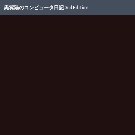
黒翼猫のコンピュータ日記 3rd Edition
コンテンツへスキップ