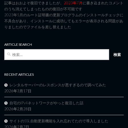
記事はおおよそ復旧できましたが、
2023年7月
に書き込まれたコメント
のうち消えてしまったものの復旧が不可能です
2023年5月のルート証明書の更新プログラムのインストールチェックに
不具合があり、インストールに成功してもエラーが表示される問題があ
りましたのでファイルを差し替えました
ARTICLE SEARCH
検
索:
RECENT ARTICLES
レンタルサーバーのレスポンスが悪すぎるので調べてみた
2026年3月17日
自宅のIPv4ネットワークがやっと復活した話
2026年2月28日
サイトのSSL自動更新機能を入れ忘れてたので導入しました
2026年2月7日