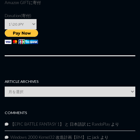
Amazon GIFT
に寄付
Donation(寄付)
ARTICLE ARCHIVES
Article
Archives
COMMENTS
【EPIC BATTLE FANTASY 1】 と 日本語訳
に
RandoPlay
より
Windows 2000 Kernel32 改造計画【BM】
に
jack
より