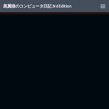
黒翼猫のコンピュータ日記 3rd Edition
コンテンツへスキップ