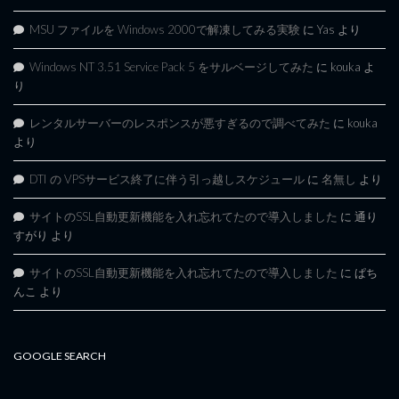
MSU ファイルを Windows 2000で解凍してみる実験
に
Yas
より
Windows NT 3.51 Service Pack 5 をサルベージしてみた
に
kouka
よ
り
レンタルサーバーのレスポンスが悪すぎるので調べてみた
に
kouka
より
DTI の VPSサービス終了に伴う引っ越しスケジュール
に
名無し
より
サイトのSSL自動更新機能を入れ忘れてたので導入しました
に
通り
すがり
より
サイトのSSL自動更新機能を入れ忘れてたので導入しました
に
ぱち
んこ
より
GOOGLE SEARCH