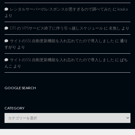
レンタルサーバーのレスポンスが悪すぎるので調べてみた
に
kouka
より
DTI の VPSサービス終了に伴う引っ越しスケジュール
に
名無し
より
サイトのSSL自動更新機能を入れ忘れてたので導入しました
に
通り
すがり
より
サイトのSSL自動更新機能を入れ忘れてたので導入しました
に
ぱち
んこ
より
GOOGLE SEARCH
CATEGORY
category