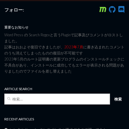
フォロー:
重要なお知らせ
Word Press の Search Regexと言うPluginで記事及びコメントがロストし
ました。
記事はおおよそ復旧できましたが、
2023年7月
に書き込まれたコメント
のうち消えてしまったものの復旧が不可能です
2023年5月のルート証明書の更新プログラムのインストールチェックに
不具合があり、インストールに成功してもエラーが表示される問題があ
りましたのでファイルを差し替えました
ARTICLE SEARCH
検
索:
RECENT ARTICLES