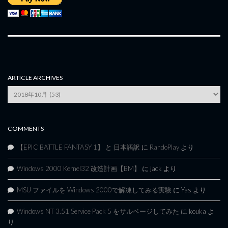
ARTICLE ARCHIVES
Article
Archives
COMMENTS
【EPIC BATTLE FANTASY 1】 と 日本語訳
に
RandoPlay
より
Windows 2000 Kernel32 改造計画【BM】
に
jack
より
MSU ファイルを Windows 2000で解凍してみる実験
に
Yas
より
Windows NT 3.51 Service Pack 5 をサルベージしてみた
に
kouka
よ
り