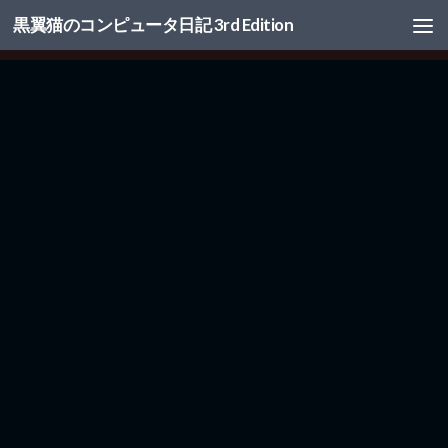
黒翼猫のコンピュータ日記 3rd Edition
コンテンツへスキップ