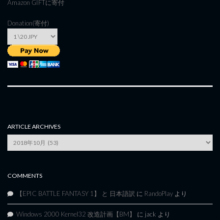
Amazon GIFT
に寄付
Donation(寄付)
ARTICLE ARCHIVES
Article
Archives
COMMENTS
【EPIC BATTLE FANTASY 1】 と 日本語訳
に
RandoPlay
より
Windows 2000 Kernel32 改造計画【BM】
に
jack
より