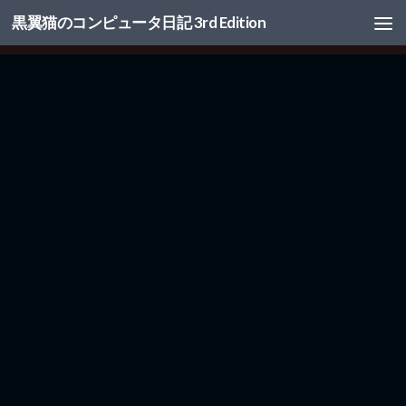
黒翼猫のコンピュータ日記 3rd Edition
コンテンツへスキップ