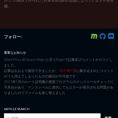
pH12 の純水で作られた 野菜専用洗剤が話題になっています不安を
煽...
フォロー:
重要なお知らせ
Word Press の Search Regexと言うPluginで記事及びコメントがロストし
ました。
記事はおおよそ復旧できましたが、
2023年7月
に書き込まれたコメント
のうち消えてしまったものの復旧が不可能です
2023年5月のルート証明書の更新プログラムのインストールチェックに
不具合があり、インストールに成功してもエラーが表示される問題があ
りましたのでファイルを差し替えました
ARTICLE SEARCH
検