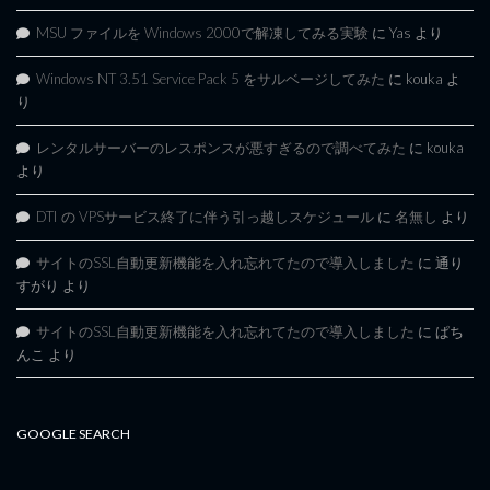
MSU ファイルを Windows 2000で解凍してみる実験
に
Yas
より
Windows NT 3.51 Service Pack 5 をサルベージしてみた
に
kouka
よ
り
レンタルサーバーのレスポンスが悪すぎるので調べてみた
に
kouka
より
DTI の VPSサービス終了に伴う引っ越しスケジュール
に
名無し
より
サイトのSSL自動更新機能を入れ忘れてたので導入しました
に
通り
すがり
より
サイトのSSL自動更新機能を入れ忘れてたので導入しました
に
ぱち
んこ
より
GOOGLE SEARCH