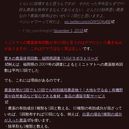
くらいに収穫すると思うんですが、そのたった半年足らずで49
回も農薬を散布するなんてありえない。どんだけ効率悪い農業
なの？農薬の散布はせいぜい1-2回だと思いますよ。
ベジシャワーって何だよ。
pic.twitter.com/vOAY5QKqRB
— Y (@y_psychologist)
November 1, 2018
ミニトマトの農薬散布回数が 約50回と言うのはデマだという書き込み
がありますが、これはデマではなく実は正しい
です。
驚きの農薬使用回数：福岡県調査 | M&Kラボラトリーズ
例えば、福岡県の 2009年の調査によるとミニトマトへの農薬散布回
数は平均53回でした
でも、これには理由があるのです。
農薬使用が1回でも10回でも特別栽培農産物？ | 大地を守る会｜有機野
菜や自然食品など安心できる食材・食品の通販宅配サービス
・農薬の有効成分1種類を1回と数える。10種類の有効成分が混ざって
いれば、5回散布すれば50回になる。例えば、
白菜の場合9種類の成分
が入った農薬
を使います。
・除草剤も1種類と数える。