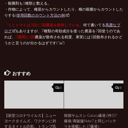
・殺菌剤も1種類と数える。
・作物によって、種苗からカウントしたり、種の殺菌からカウントした
りする(
使用回数のカウント方法の例
)
『ミニトマトは3日に1回農薬を散布している』
何て書いてる
馬鹿なブ
ログ
もありますが、7種類の有効成分を使った農薬を7回使うのであ
れば、
3週間に1回
農薬が散布される程度、果実には1回散布されるかど
うかと言うのが分かるはずです( ˘ω˘)
おすすめ
0
8
【新型コロナウイルス】ニュー
韓国サムスン Galaxy爆発2件(S7
ヨークタイムズ、ワクチンに対
爆発/再販版Note7と同じバッテ
するタイトル詐欺。トランプ氏
リを搭載したJ7爆発）