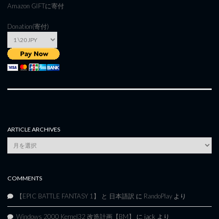
Amazon GIFT
に寄付
Donation(寄付)
ARTICLE ARCHIVES
Article
Archives
COMMENTS
【EPIC BATTLE FANTASY 1】 と 日本語訳
に
RandoPlay
より
Windows 2000 Kernel32 改造計画【BM】
に
jack
より