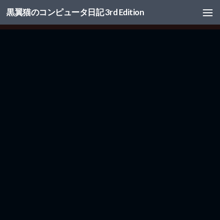
黒翼猫のコンピュータ日記 3rd Edition
コンテンツへスキップ