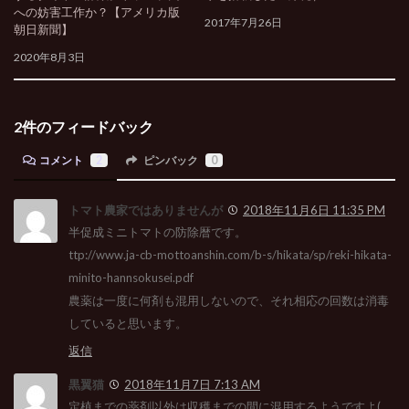
への妨害工作か？【アメリカ版
2017年7月26日
朝日新聞】
2020年8月3日
2件のフィードバック
コメント
2
ピンバック
0
トマト農家ではありませんが
2018年11月6日 11:35 PM
半促成ミニトマトの防除暦です。
ttp://www.ja-cb-mottoanshin.com/b-s/hikata/sp/reki-hikata-
minito-hannsokusei.pdf
農薬は一度に何剤も混用しないので、それ相応の回数は消毒
していると思います。
返信
黒翼猫
2018年11月7日 7:13 AM
定植までの薬剤以外は収穫までの間に混用するようですよ(