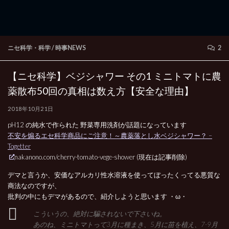
ニセ科学・科学
/
時事NEWS
2
【ニセ科学】ベジシャワー その1 ミニトマトに農
薬散布50回の真相は数え方【安全な理由】
2018年10月21日
pH12 の純水で作られた 野菜専用洗剤が話題になっています
不安を煽るエセ科学商品にご注意！～農薬落とし水ベジシャワー？ –
Togetter
nakanono.com/cherry-tomato-vege-shower (現在は記事削除)
デマと言うか、安価なアルカリ性水溶液を使ってぼったくってる悪質な
商法なのですが、
批判の中にもデマがあるので、紹介しようと思います ・ω・
こういうの、絶対に騙されないで下さいね。
あのね、ミニトマトって3月に種まき、5月に苗を植え、7-9月