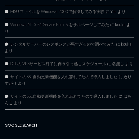
MSU ファイルを Windows 2000で解凍してみる実験
に
Yas
より
Windows NT 3.51 Service Pack 5 をサルベージしてみた
に
kouka
よ
り
レンタルサーバーのレスポンスが悪すぎるので調べてみた
に
kouka
より
DTI の VPSサービス終了に伴う引っ越しスケジュール
に
名無し
より
サイトのSSL自動更新機能を入れ忘れてたので導入しました
に
通り
すがり
より
サイトのSSL自動更新機能を入れ忘れてたので導入しました
に
ぱち
んこ
より
GOOGLE SEARCH