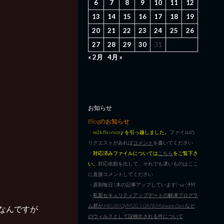
6
7
8
9
10
11
12
13
14
15
16
17
18
19
20
21
22
23
24
25
26
27
28
29
30
31
« 2月
4月 »
お知らせ
Blogのお知らせ
・
w2k.flxsrv.org を引っ越しました。
ファイルの
リクエストがあれば
コメント
を書いてください
・
対応済みファイルについては
こちら
をご覧下さ
い。
対応依頼を出して、それでも遅いものはここ
に直接コメントしてください
・原則毎日1本の記事アップしています|･ω･)ﾁﾗﾘ
・
私製セキュリティアップデートの解凍プログラ
ム群が HEUR/QVM20.1.0A7B.Malware.Gen など
Gなんですが
のウィルスとして誤検出される件について