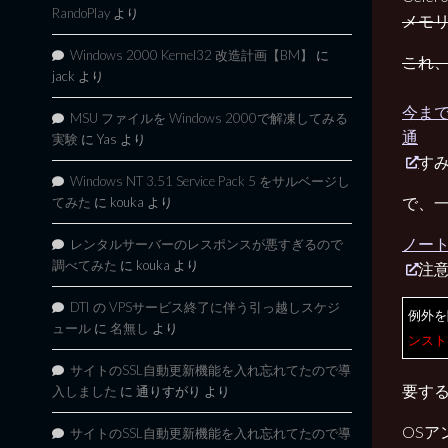
RandoPlay
より
メモ
Windows 2000 Kernel32 改造計画【BM】
に
これ
jack
より
今まで発
MSU ファイルを Windows 2000で解凍してみる
通
実験
に
Yas
より
すみ
Windows NT 3.51 Service Pack 5 をサルベージし
で、
てみた
に
kouka
より
ノート
レンタルサーバーのレスポンスが悪すぎるので
調べてみた
に
kouka
より
注
DTI の VPSサービス終了に伴う引っ越しスケジ
例外を
ュール
に
名無し
より
ンスト
サイトのSSL自動更新機能を入れ忘れてたので導
要す
入しました
に
通りすがり
より
OSア
サイトのSSL自動更新機能を入れ忘れてたので導