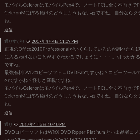
モバイルCeleronはモバイルPen4で、ノートPCに全く不向きでPe
CeleronMにぼろ負けのどうしようもない石ですね。自分なら
ね。
返信
通りすがり
2017年4月4日 11:09 PM
正規のOffice2010Professionalがいくらしているのか調べた
に入るわけないことがすぐわかるでしょうに・・・。引っかか
ですね。
最強有料DVDコピーソフト→DVDFabですかね？コピーツール
のですかね？怪しさ満載ですね。
モバイルCeleronはモバイルPen4で、ノートPCに全く不向きでPe
CeleronMにぼろ負けのどうしようもない石ですね。自分なら
ね。
返信
通り
2017年4月5日 10:40 PM
DVDコピーソフトはWinX DVD Ripper Platinum とっ出品
ttps://item.mercari.com/jp/m24163751923/