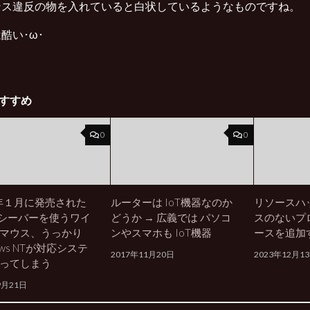
ンス違反の物を入れていると白状しているようなものですね。
酷い･ω･
すすめ
0
0
3年１月に発売された
ルーターは IoT機器なのか
リソースハ
レシーバーを使うワイ
どうか → 広義では パソコ
スのないプ
マウス、うっかり
ンやスマホも IoT機器
ースを追加
ows NTが対応システ
2017年11月20日
2023年12月1
ってしまう
9月21日