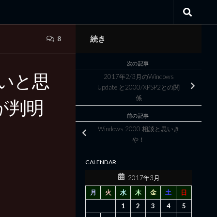
続き
8
次の記事
いと思
2017年2/3月のWindows
Update と2000/XPSP2との関
係
が判明
前の記事
Windows 2000 相談と思いき
や！
CALENDAR
2017年3月
月
火
水
木
金
土
日
1
2
3
4
5