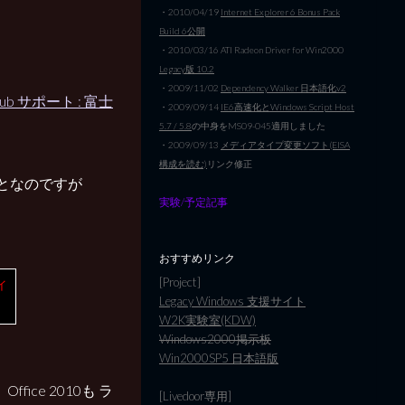
・2010/04/19
Internet Explorer 6 Bonus Pack
Build 6公開
・2010/03/16 ATI Radeon Driver for Win2000
Legacy版 10.2
・2009/11/02
Dependency Walker 日本語化v2
ub サポート : 富士
・2009/09/14
IE6高速化とWindows Script Host
5.7 / 5.8
の中身をMS09-045適用しました
・2009/09/13
メディアタイプ変更ソフト(EISA
構成を読む)
リンク修正
となのですが
実験/予定記事
おすすめリンク
[Project]
イ
Legacy Windows 支援サイト
W2K実験室(KDW)
Windows2000掲示板
Win2000SP5 日本語版
ce 2010も ラ
[Livedoor専用]