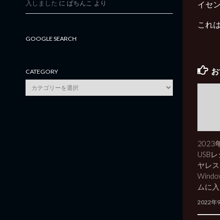
入しました
に
ぱちんこ
より
イセ
これは
GOOGLE SEARCH
お
CATEGORY
category
202
USB
ヤレス
Wind
ムに入
2022年