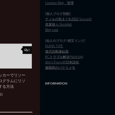
Livedoor Blog 管理
[個人ブログ別館]
ティルの気まぐれ日記 SeasonII
黒翼猫 in Slashdot
Blog spot
[知人のブログ/相互リンク]
KUMA TYPE
0
煤式自動連結器
PCトラブル解決(NetKing)
dim's Freesoft日本語化
脳脂肪のパクリメモ
ッカーでリソー
ログラムにリソ
INFORMATION
する方法
3日