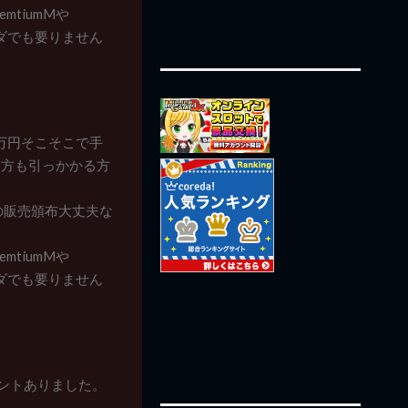
mtiumMや
タダでも要りません
ら1万円そこそこで手
る方も引っかかる方
の販売頒布大丈夫な
mtiumMや
タダでも要りません
者コメントありました。