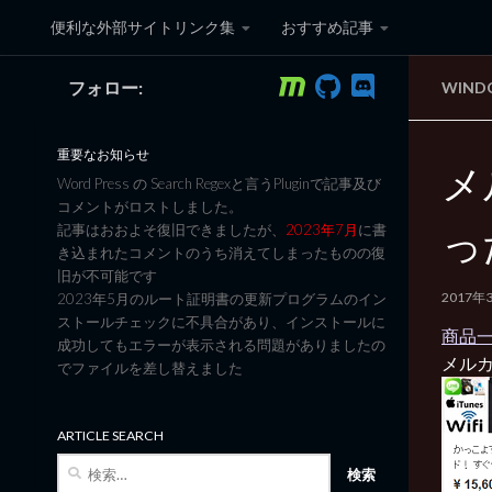
便利な外部サイトリンク集
おすすめ記事
コンテンツへスキップ
フォロー:
WIN
黒翼猫のコンピュータ日記 3
重要なお知らせ
メ
Word Press の Search Regexと言うPluginで記事及び
コメントがロストしました。
っ
記事はおおよそ復旧できましたが、
2023年7月
に書
き込まれたコメントのうち消えてしまったものの復
旧が不可能です
2017年
2023年5月のルート証明書の更新プログラムのイン
ストールチェックに不具合があり、インストールに
商品一
成功してもエラーが表示される問題がありましたの
メル
でファイルを差し替えました
ARTICLE SEARCH
検
索: