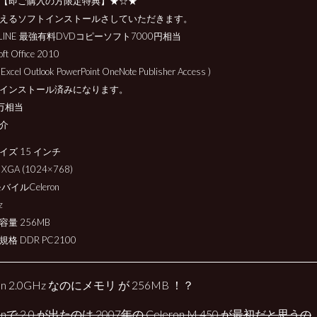
【即ご購入の方限定特典】★☆★
えるソフトインストールさしていただきます。
es LINE 最強有料DVDコピーソフト7000円相当
oft Office 2010
 Excel Outlook PowerPoint OneNote Publisher Access )
インストール済みになります。
万相当
介
イズ 15 インチ
GA (1024×768)
モバイルCeleron
z
容量 256MB
格 DDR PC2100
ron 2.0GHz なのにメモリ が 256MB ！？
ronで 2.0 が出たのは 2007年の Celeron M 450 が最初だと思うの