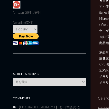
★☆★
すぐ使
Amazon GIFT
に寄付
itun
Micros
Donation(寄付)
( Word
全てが
※約4
商品紹
液晶サ
解像度 X
CPU 
2.0GH
ARTICLE ARCHIVES
メモリ
Article
メモリ規
Archives
Cele
COMMENTS
【EPIC BATTLE FANTASY 1】 と 日本語訳
に
Cele