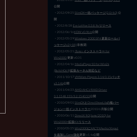
公開
・2012/09/25
SlimDX一括パッケージ(2.0/4.0)
公
開
・2012/8/28
Ese Lolifox 0.3.8.9a リリース
・2012/06/16
KDW v0.96m
公開
・2012/05/29
Windows 2000 SP4 更新ロールパ
ッケージv2(r18)
(非推奨)
・2012/05/21
iTunes インストーラー for
Win2000
更新 v0.31
・2012/04/16
MediaPlayer10 for Win2k
(Build4069)拡張カーネル対応など
・2011/10/17
VMWare Playere 3.14/3.15パッチ
v3.14b
公開
・2011/04/23
AMD AHCI/RAID Driver
3.1.1548.155/3.2.1540.53
公開
・2010/09/01
SlimDXとDirectShowLibの複バー
ジョン一括インストーラー
2010/6月版公開
・2010/06/11
DirectX 9.0(June/2010) for
Win2000+拡張Kitリリース
・2010/05/25
Win2000にXACT/XAudio/XInput
を追加しGame強化
更新 v1.4a公開