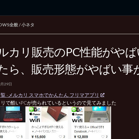
DOWS全般
/
小ネタ
rd Edition
Windows 2000 tunes up blog
ルカリ販売のPC性能がやば
たら、販売形態がやばい事
3月29日
覧 -メルカリ スマホでかんたん フリマアプリ
カリで酷いPCが売られているというので見てみました