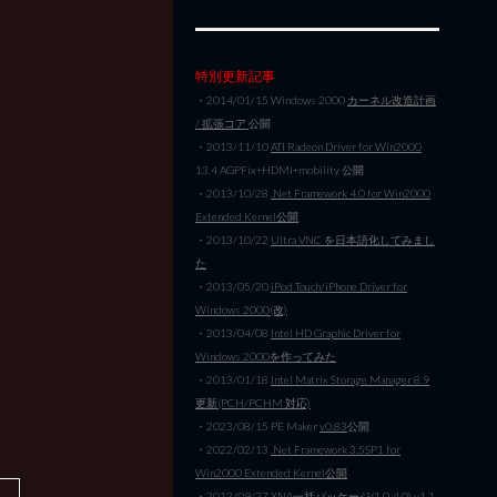
特別更新記事
・2014/01/15 Windows 2000
カーネル改造計画
/ 拡張コア
公開
・2013/11/10
ATI Radeon Driver for Win2000
13.4 AGPFix+HDMI+mobility 公開
・2013/10/28
.Net Framework 4.0 for Win2000
Extended Kernel公開
・2013/10/22
Ultra VNC を日本語化してみまし
た
・2013/05/20
iPod Touch/iPhone Driver for
Windows 2000(改)
・2013/04/08
Intel HD Graphic Driver for
Windows 2000を作ってみた
・2013/01/18
Intel Matrix Storage Manager 8.9
更新(PCH/PCHM 対応)
・2023/08/15 PE Maker
v0.83
公開
・2022/02/13
.Net Framework 3.5SP1 for
Win2000 Extended Kernel公開
・2012/09/27
XNA一括パッケージ(1.0-4.0) v1.1