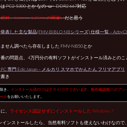
リは
PC2-5300
とか なの･ω･ DDR2 667対応
、
絶対、Celeron 1.2GHz の間違い
だと思う
表した主な製品(FMV-BIBLO NBシリーズ) 仕様一覧 – AzbyCl
ません調べたら存在しました FMV-NB50とか
一番の問題点、4万円分の有料ソフトがインストール済みとのこ
PC 専門 EdicJapan – メルカリ スマホでかんたん フリマアプリ
意書き
除き、
インストール済のOSはテストOSでございます。動作確認後OSのアン
ール
をお願いいたします。
るに、
ライセンス認証せずにインストールした Windows 7
ンインストールしたら、当然有料ソフトも使えないわけなので、Offi