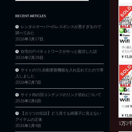
RECENT ARTICLES
レンタルサーバーのレスポンスが悪すぎるので
調べてみた
2026年3月17日
自宅のIPv4ネットワークがやっと復活した話
2026年2月28日
サイトのSSL自動更新機能を入れ忘れてたので導
入しました
2026年2月7日
サイト内の旧コンテンツのリンク切れについて
2026年2月6日
【カリツの伝説】どう見ても綿菓子に見えない
アイテムの正体
1万2
2026年1月4日