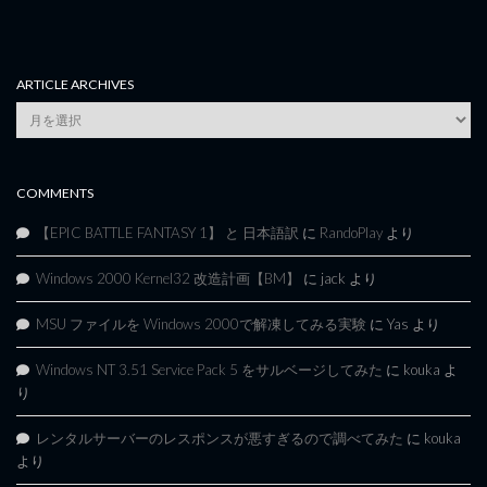
ARTICLE ARCHIVES
Article
Archives
COMMENTS
【EPIC BATTLE FANTASY 1】 と 日本語訳
に
RandoPlay
より
Windows 2000 Kernel32 改造計画【BM】
に
jack
より
MSU ファイルを Windows 2000で解凍してみる実験
に
Yas
より
Windows NT 3.51 Service Pack 5 をサルベージしてみた
に
kouka
よ
り
レンタルサーバーのレスポンスが悪すぎるので調べてみた
に
kouka
より