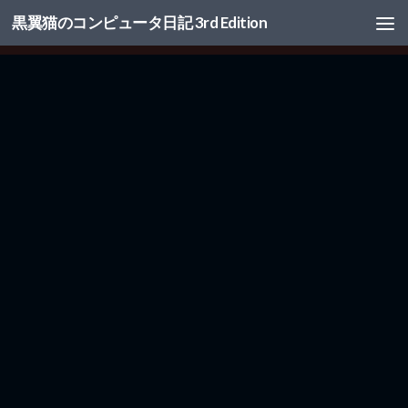
黒翼猫のコンピュータ日記 3rd Edition
コンテンツへスキップ