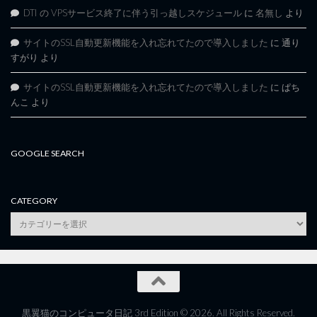
DTI の VPSサービス終了に伴う引っ越しスケジュール
に
名無し
より
サイトのSSL自動更新機能を入れ忘れてたので導入しました
に
通り
すがり
より
サイトのSSL自動更新機能を入れ忘れてたので導入しました
に
ぱち
んこ
より
GOOGLE SEARCH
CATEGORY
category
黒翼猫のコンピュータ日記 3rd Edition © 2026. All Rights Reserved.