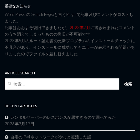
重要なお知らせ
Word Press の Search Regexと言うPluginで記事及びコメントがロストし
ました。
記事はおおよそ復旧できましたが、
2023年7月
に書き込まれたコメント
のうち消えてしまったものの復旧が不可能です
2023年5月のルート証明書の更新プログラムのインストールチェックに
不具合があり、インストールに成功してもエラーが表示される問題があ
りましたのでファイルを差し替えました
ARTICLE SEARCH
検
索:
RECENT ARTICLES
レンタルサーバーのレスポンスが悪すぎるので調べてみた
2026年3月17日
自宅のIPv4ネットワークがやっと復活した話