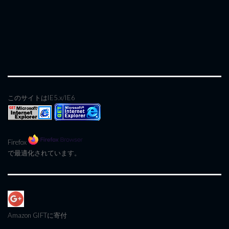
このサイトはIE5.x/IE6
Firefox
で最適化されています。
Amazon GIFT
に寄付