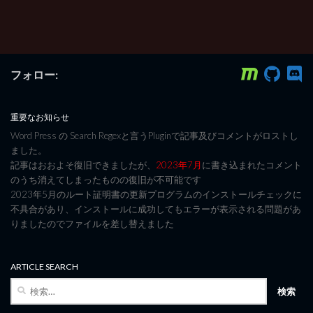
フォロー:
重要なお知らせ
Word Press の Search Regexと言うPluginで記事及びコメントがロストし
ました。
記事はおおよそ復旧できましたが、
2023年7月
に書き込まれたコメント
のうち消えてしまったものの復旧が不可能です
2023年5月のルート証明書の更新プログラムのインストールチェックに
不具合があり、インストールに成功してもエラーが表示される問題があ
りましたのでファイルを差し替えました
ARTICLE SEARCH
検
索: