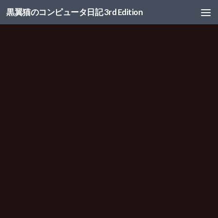
黒翼猫のコンピュータ日記 3rd Edition
コンテンツへスキップ