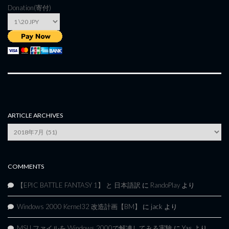
Donation(寄付)
ARTICLE ARCHIVES
Article
Archives
COMMENTS
【EPIC BATTLE FANTASY 1】 と 日本語訳
に
RandoPlay
より
Windows 2000 Kernel32 改造計画【BM】
に
jack
より
MSU ファイルを Windows 2000で解凍してみる実験
に
Yas
より