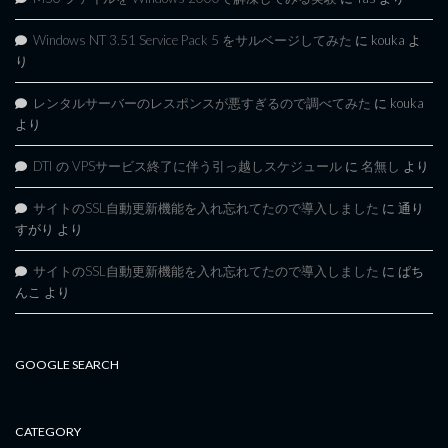
Windows NT 3.51 Service Pack 5 をサルベージしてみた
に
kouka
よ
り
レンタルサーバーのレスポンスが悪すぎるので調べてみた
に
kouka
より
DTI の VPSサービス終了に伴う引っ越しスケジュール
に
名無し
より
サイトのSSL自動更新機能を入れ忘れてたので導入しました
に
通り
すがり
より
サイトのSSL自動更新機能を入れ忘れてたので導入しました
に
ぱち
んこ
より
GOOGLE SEARCH
CATEGORY