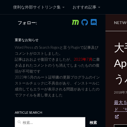
便利な外部サイトリンク集
おすすめ記事
コンテンツへスキップ
フォロー:
NET
黒翼猫のコンピュータ日記 3
重要なお知らせ
大
Word Press の Search Regexと言うPluginで記事及び
コメントがロストしました。
Ap
記事はおおよそ復旧できましたが、
2023年7月
に書
き込まれたコメントのうち消えてしまったものの復
旧が不可能です
う
2023年5月のルート証明書の更新プログラムのイン
ストールチェックに不具合があり、インストールに
成功してもエラーが表示される問題がありましたの
2018年
でファイルを差し替えました
最大５
ド “
ARTICLE SEARCH
検
索: