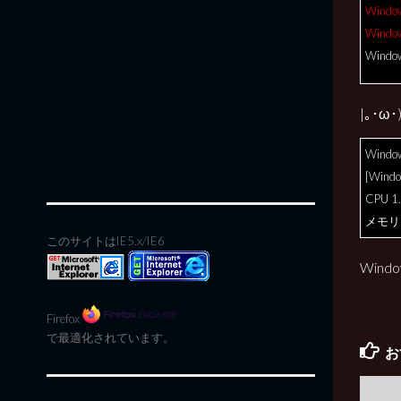
Windo
Windo
Wind
|｡･
Windows
[Win
CPU 1
メモリ 
このサイトはIE5.x/IE6
Win
Firefox
で最適化されています。
お