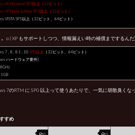
ws XP Personal SP3以上（32ビット）
ws XP Home Edition SP3以上（32ビット）
ows VISTA SP1以上（32ビット、64ビット）
ω･) 。o ( XP もサポートしつつ、情報漏えい時の補償までするん
 7 , 8 , 8.1 , 10
SP0以上
（32ビット、64ビット）
dows ハードウェア要件]
.8GHz
1GB
dows 7のRTM に SP0 以上って使うあたりで、一気に胡散臭く
すすめ
0
0