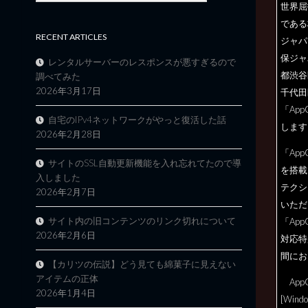
世界屈
である
RECENT ARTICLES
ジャパ
保ジャ
レンタルサーバーのレスポンスが悪すぎるので
都渋谷
調べてみた
2026年3月17日
千代田
「Ap
自宅のIPv4ネットワークがやっと復活した話
します
2026年2月28日
「App
サイトのSSL自動更新機能を入れ忘れてたので導
を搭載
入しました
テクシ
2026年2月7日
いただ
サイト内の旧コンテンツのリンク切れについて
「Ap
2026年2月6日
対応特
間にお
【カリツの伝説】どう見ても綿菓子に見えない
アイテムの正体
AppGua
2026年1月4日
[Wi