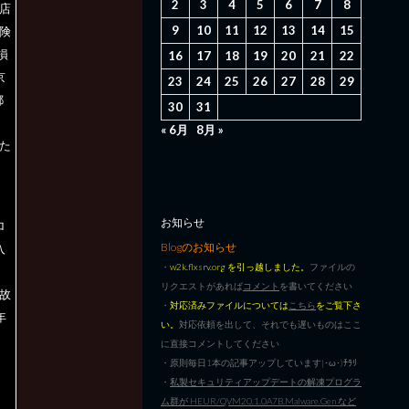
2
3
4
5
6
7
8
理店
9
10
11
12
13
14
15
保険
損
16
17
18
19
20
21
22
京
23
24
25
26
27
28
29
都
30
31
« 6月
8月 »
いた
」
お知らせ
ロ
Blogのお知らせ
入
・
w2k.flxsrv.org を引っ越しました。
ファイルの
リクエストがあれば
コメント
を書いてください
事故
・
対応済みファイルについては
こちら
をご覧下さ
年
い。
対応依頼を出して、それでも遅いものはここ
に直接コメントしてください
・原則毎日1本の記事アップしています|･ω･)ﾁﾗﾘ
・
私製セキュリティアップデートの解凍プログラ
ム群が HEUR/QVM20.1.0A7B.Malware.Gen など