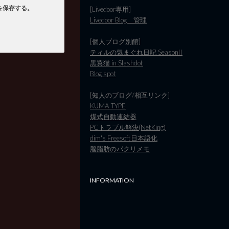
を保存する。
[Livedoor専用]
Livedoor Blog 管理
[個人ブログ別館]
ティルの気まぐれ日記 SeasonII
黒翼猫 in Slashdot
Blog spot
[知人のブログ/相互リンク]
KUMA TYPE
煤式自動連結器
PCトラブル解決(NetKing)
dim's Freesoft日本語化
脳脂肪のパクリメモ
INFORMATION