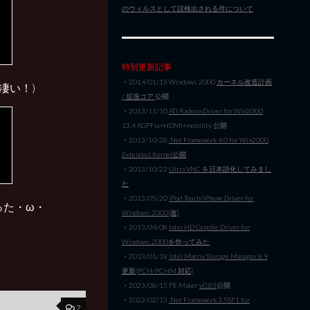
のウィルスとして誤検出される件について
特別更新記事
・2014/01/15 Windows 2000
カーネル改造計画
だ凄い！)
/ 拡張コア
公開
・2013/11/10
ATI Radeon Driver for Win2000
13.4 AGPFix+HDMI+mobility 公開
・2013/10/28
.Net Framework 4.0 for Win2000
Extended Kernel公開
・2013/10/22
Ultra VNC を日本語化してみまし
た
・2013/05/20
iPod Touch/iPhone Driver for
なった・ω・
Windows 2000(改)
・2013/04/08
Intel HD Graphic Driver for
Windows 2000を作ってみた
・2013/01/18
Intel Matrix Storage Manager 8.9
更新(PCH/PCHM 対応)
・2023/08/15 PE Maker
v0.83
公開
・2022/02/13
.Net Framework 3.5SP1 for
2