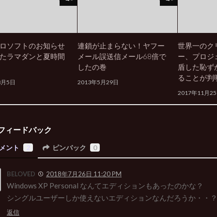
ロソフトのお知らせ
連鎖が止まらない！ヤフー
世界一のク
たラマダンと夏時間
メール誤送信メール68倍で
ー、プロジ
したの巻
盾した恥ず
ることが判
8月5日
2013年5月29日
2017年11月2
フィードバック
メント
2
ピンバック
0
BELOVED
2018年7月26日 11:20 PM
Windows XP Personal なんてエディションもあったのかな？
シングルユーザーしか使えないエディションなんだろうか・・
返信