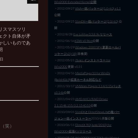
Win2000 Extended Kernel公開
・2012/09/27
XNA一括パッケージ(1.0-4.0) v1.1
公開
・2012/09/25
SlimDX一括パッケージ(2.0/4.0)
公
開
リスマスツリ
・2012/8/28
Ese Lolifox 0.3.8.9a リリース
ェクト自体が矛
・2012/06/16
KDW v0.96m
公開
かしいものであ
・2012/05/29
Windows 2000 SP4 更新ロールパ
明
ッケージv2(r18)
(非推奨)
5日
・2012/05/21
iTunes インストーラー for
Win2000
更新 v0.31
・2012/04/16
MediaPlayer10 for Win2k
(Build4069)拡張カーネル対応など
・2011/10/17
VMWare Playere 3.14/3.15パッチ
v3.14b
公開
・2011/04/23
AMD AHCI/RAID Driver
3.1.1548.155/3.2.1540.53
公開
・2010/09/01
SlimDXとDirectShowLibの複バー
ジョン一括インストーラー
2010/6月版公開
・2010/06/11
DirectX 9.0(June/2010) for
？（笑）
Win2000+拡張Kitリリース
・2010/05/25
Win2000にXACT/XAudio/XInput