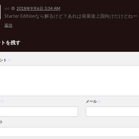
mt
2018年9月6日 3:34 AM
Starter Editionなら解るけど？あれは発展途上国向けだけどねー
返信
ントを残す
ント
※
※
メール
※
ト