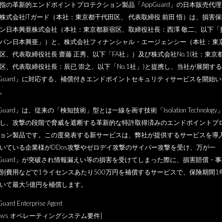
指の革新的エンドポイントプロテクション製品「AppGuard」の日本販売代
株式会社ITガード（本社：東京都千代田区、 代表取締役 前田 悟）は、損害
ン日本興亜株式会社（本社：東京都新宿区、取締役社長：西澤 敬二、以下「
パン日本興亜」）と、株式会社フィナンシャル・エージェンシー（本社：東
区、代表取締役社長 齋藤 正秀、以下「FA社」）及び株式会社No.1(社：東京
区、代表取締役社長：辰已 崇之、以下「No.1社」)と提携し、当社が展開する
pGuard」に対応する、補償付きエンドポイントセキュリティサービスを開始
。
Guard」は、従来の「検知技術」型とは一線を画す技術「Isolation Technology
し、攻撃の段階で脅威を遮断する革新的な特許取得済みのエンドポイントプ
ョン製品です。この度発表する新サービスは、弊社が提供するサービスを導
いている企業様がDDos攻撃やゼロデイ攻撃のサイバー攻撃を受け、万が一
pGuard」が突破され情報漏えい等の損害を受けてしまった際に、損害賠償・
別費用などで1ライセンスあたり500万円を補償するサービスで、保険期間1
いて最大5億円を補償します。
rd Enterprise Agent
ndows オペレーティングシステム要件]