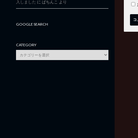
入しました
に
ぱちんこ
より
GOOGLE SEARCH
CATEGORY
category