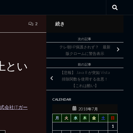
続き
2
次の記事
テレ朝HP保護されず？ 最新
版クロームに警告表示
 以上とい
前の記事
【悲報】 Java 8 が突如 Vista
排除関数を使用する改悪！
【これは酷い】
CALENDAR
式会社ITガー
2018年7月
月
火
水
木
金
土
日
1