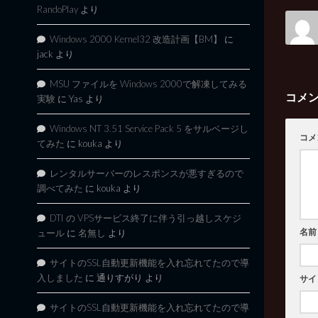
RandoPlay
より
Windows 2000 Kernel32 改造計画【BM】
に
jack
より
MSU ファイルを Windows 2000で解凍してみる
コメ
実験
に
Yas
より
Windows NT 3.51 Service Pack 5 をサルベージし
コメ
てみた
に
kouka
より
レンタルサーバーのレスポンスが悪すぎるので
調べてみた
に
kouka
より
DTI の VPSサービス終了に伴う引っ越しスケジ
名前
ュール
に
名無し
より
サイトのSSL自動更新機能を入れ忘れてたので導
入しました
に
通りすがり
より
サイ
サイトのSSL自動更新機能を入れ忘れてたので導