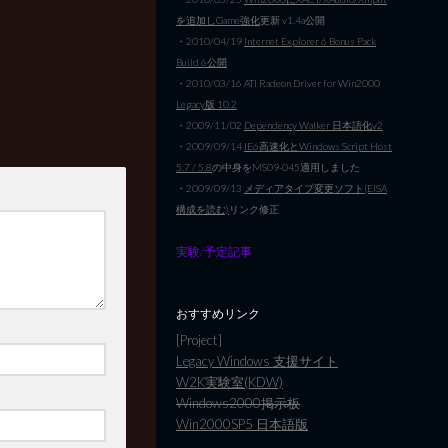
を追加しGame強化
更新 v1.4a公開
・2010/04/19
Internet Explorer 6 Bonus Pack
Build 6公開
・2010/03/16 ATI Radeon Driver for Win2000
Legacy版 10.2
・2009/11/02
Dependency Walker 日本語化v2
・2009/09/14
IE6高速化とWindows Script Host
5.7 / 5.8
の中身をMS09-045適用しました
・2009/09/13
メディアタイプ変更ソフト(EISA
構成を読む)
リンク修正
実験/予定記事
おすすめリンク
[Project]
Legacy Windows 支援サイト
W2K実験室(KDW)
Windows2000掲示板
Win2000SP5 日本語版