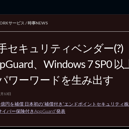
WORKサービス
/
時事NEWS
rd Edition
Windows 2000 tunes up blog
手セキュリティベンダー(?)
pGuard、Windows 7 SP0
パワーワードを生み出す
7月13日
億円を補償 日本初の“補償付き”エンドポイントセキュリティ株
サイバー保険付きAppGuard”発表