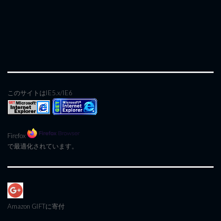
このサイトはIE5.x/IE6
Firefox
で最適化されています。
Amazon GIFT
に寄付