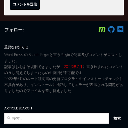
フォロー:
重要なお知らせ
Word Press の Search Regexと言うPluginで記事及びコメントがロストし
ました。
記事はおおよそ復旧できましたが、
2023年7月
に書き込まれたコメント
のうち消えてしまったものの復旧が不可能です
2023年5月のルート証明書の更新プログラムのインストールチェックに
不具合があり、インストールに成功してもエラーが表示される問題があ
りましたのでファイルを差し替えました
ARTICLE SEARCH
検
索: