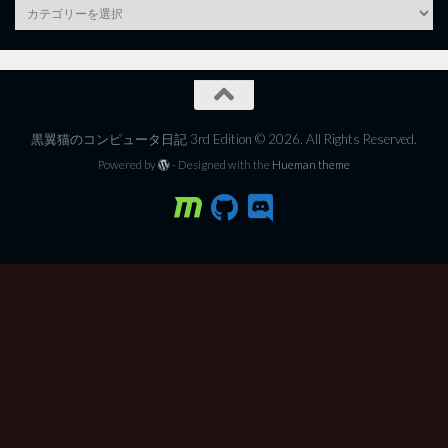
category
黒翼猫のコンピュータ日記 3rd Edition © 2026. All Rights Reserved.
Powered by
- Designed with the
Hueman theme