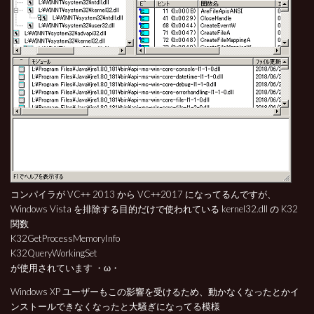
コンパイラが VC++ 2013 から VC++2017 になってるんですが、
Windows Vista を排除する目的だけで使われている kernel32.dll の K32
関数
K32GetProcessMemoryInfo
K32QueryWorkingSet
が使用されています ・ω・
Windows XP ユーザーもこの影響を受けるため、動かなくなったとかイ
ンストールできなくなったと大騒ぎになってる模様