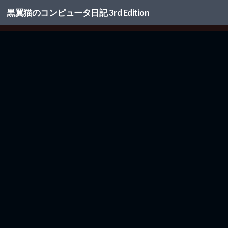
黒翼猫のコンピュータ日記 3rd Edition
コンテンツへスキップ