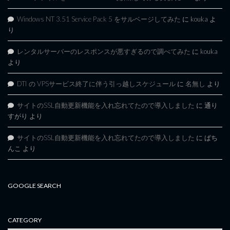
Windows NT 3.51 Service Pack 5 をサルベージしてみた
に
kouka
よ
り
レンタルサーバーのレスポンスが悪すぎるので調べてみた
に
kouka
より
DTI の VPSサービス終了に伴う引っ越しスケジュール
に
名無し
より
サイトのSSL自動更新機能を入れ忘れてたので導入しました
に
通り
すがり
より
サイトのSSL自動更新機能を入れ忘れてたので導入しました
に
ぱち
んこ
より
GOOGLE SEARCH
CATEGORY