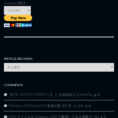
Donation(寄付)
ARTICLE ARCHIVES
Article
Archives
COMMENTS
【EPIC BATTLE FANTASY 1】 と 日本語訳
に
RandoPlay
より
Windows 2000 Kernel32 改造計画【BM】
に
jack
より
MSU ファイルを Windows 2000で解凍してみる実験
に
Yas
より