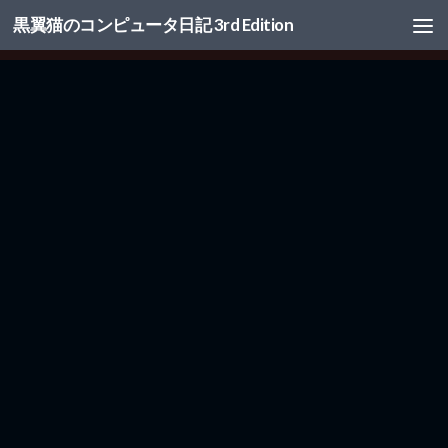
黒翼猫のコンピュータ日記 3rd Edition
コンテンツへスキップ