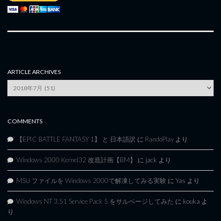
ARTICLE ARCHIVES
Article
Archives
COMMENTS
【EPIC BATTLE FANTASY 1】 と 日本語訳
に
RandoPlay
より
Windows 2000 Kernel32 改造計画【BM】
に
jack
より
MSU ファイルを Windows 2000で解凍してみる実験
に
Yas
より
Windows NT 3.51 Service Pack 5 をサルベージしてみた
に
kouka
よ
り