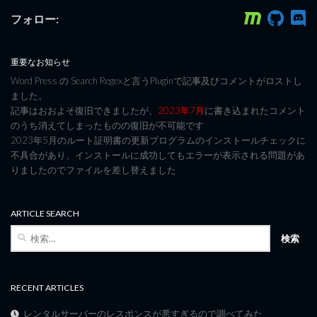
フォロー:
重要なお知らせ
Word Press の Search Regexと言うPluginで記事及びコメントがロストし
ました。
記事はおおよそ復旧できましたが、
2023年7月
に書き込まれたコメント
のうち消えてしまったものの復旧が不可能です
2023年5月のルート証明書の更新プログラムのインストールチェックに
不具合があり、インストールに成功してもエラーが表示される問題があ
りましたのでファイルを差し替えました
ARTICLE SEARCH
検
索:
RECENT ARTICLES
レンタルサーバーのレスポンスが悪すぎるので調べてみた