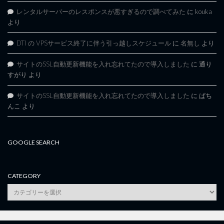
レンタルサーバーのレスポンスが悪すぎるので調べてみた
に
kouka
より
DTI の VPSサービス終了に伴う引っ越しスケジュール
に
名無し
より
サイトのSSL自動更新機能を入れ忘れてたので導入しました
に
通り
すがり
より
サイトのSSL自動更新機能を入れ忘れてたので導入しました
に
ぱち
んこ
より
GOOGLE SEARCH
CATEGORY
category