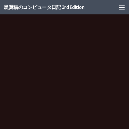
黒翼猫のコンピュータ日記 3rd Edition
コンテンツへスキップ