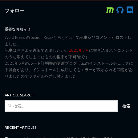
フォロー:
重要なお知らせ
Word Press の Search Regexと言うPluginで記事及びコメントがロストし
ました。
記事はおおよそ復旧できましたが、
2023年7月
に書き込まれたコメント
のうち消えてしまったものの復旧が不可能です
2023年5月のルート証明書の更新プログラムのインストールチェックに
不具合があり、インストールに成功してもエラーが表示される問題があ
りましたのでファイルを差し替えました
ARTICLE SEARCH
検
索:
RECENT ARTICLES