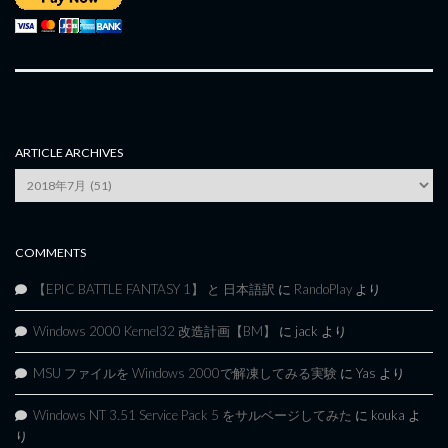
ARTICLE ARCHIVES
Article
Archives
COMMENTS
【EPIC BATTLE FANTASY 1】 と 日本語訳
に
RandoPlay
より
Windows 2000 Kernel32 改造計画【BM】
に
jack
より
MSU ファイルを Windows 2000で解凍してみる実験
に
Yas
より
Windows NT 3.51 Service Pack 5 をサルベージしてみた
に
kouka
よ
り