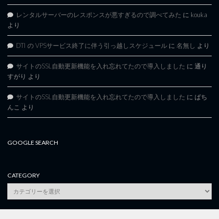
レンタルサーバーのレスポンスが悪すぎるので調べてみた
に
kouka
より
DTI の VPSサービス終了に伴う引っ越しスケジュール
に
名無し
より
サイトのSSL自動更新機能を入れ忘れてたので導入しました
に
通り
すがり
より
サイトのSSL自動更新機能を入れ忘れてたので導入しました
に
ぱち
んこ
より
GOOGLE SEARCH
CATEGORY
category