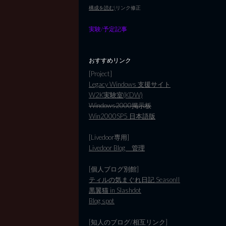
構成を読む)
リンク修正
実験/予定記事
おすすめリンク
[Project]
Legacy Windows 支援サイト
W2K実験室(KDW)
Windows2000掲示板
Win2000SP5 日本語版
[Livedoor専用]
Livedoor Blog 管理
[個人ブログ別館]
ティルの気まぐれ日記 SeasonII
黒翼猫 in Slashdot
Blog spot
[知人のブログ/相互リンク]