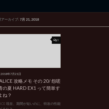
付アーカイブ:
7月 21, 2018
rd Edition
Windows 2000 tunes up blog
0
2018年7月21日
oALICE 攻略メモ その 20/ 怨嗟
の夏 HARD EX1 って簡単す
よね？
ALICE 現在、期間が短いのに、特攻の性能
チな上、...