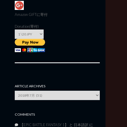
Amazon GIFT
に寄付
Donation(寄付)
ARTICLE ARCHIVES
Article
Archives
COMMENTS
【EPIC BATTLE FANTASY 1】 と 日本語訳
に