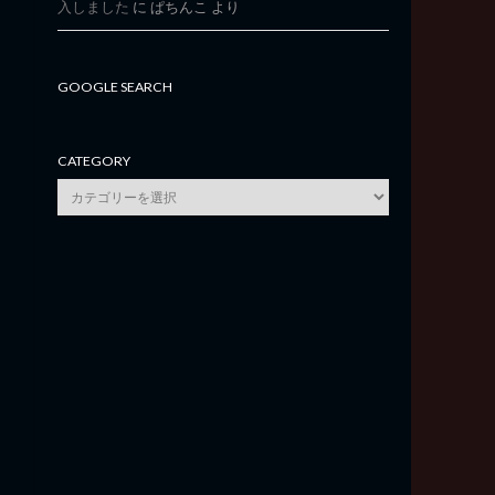
入しました
に
ぱちんこ
より
GOOGLE SEARCH
CATEGORY
category