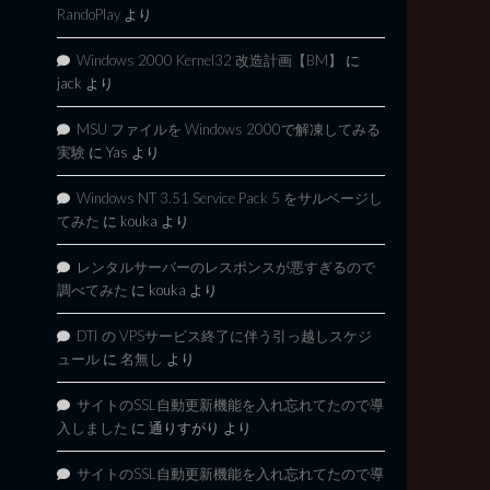
RandoPlay
より
Windows 2000 Kernel32 改造計画【BM】
に
jack
より
MSU ファイルを Windows 2000で解凍してみる
実験
に
Yas
より
Windows NT 3.51 Service Pack 5 をサルベージし
てみた
に
kouka
より
レンタルサーバーのレスポンスが悪すぎるので
調べてみた
に
kouka
より
DTI の VPSサービス終了に伴う引っ越しスケジ
ュール
に
名無し
より
サイトのSSL自動更新機能を入れ忘れてたので導
入しました
に
通りすがり
より
サイトのSSL自動更新機能を入れ忘れてたので導