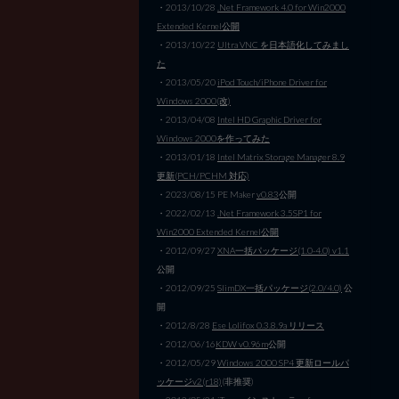
・2013/10/28
.Net Framework 4.0 for Win2000
Extended Kernel公開
・2013/10/22
Ultra VNC を日本語化してみまし
た
・2013/05/20
iPod Touch/iPhone Driver for
Windows 2000(改)
・2013/04/08
Intel HD Graphic Driver for
Windows 2000を作ってみた
・2013/01/18
Intel Matrix Storage Manager 8.9
更新(PCH/PCHM 対応)
・2023/08/15 PE Maker
v0.83
公開
・2022/02/13
.Net Framework 3.5SP1 for
Win2000 Extended Kernel公開
・2012/09/27
XNA一括パッケージ(1.0-4.0) v1.1
公開
・2012/09/25
SlimDX一括パッケージ(2.0/4.0)
公
開
・2012/8/28
Ese Lolifox 0.3.8.9a リリース
・2012/06/16
KDW v0.96m
公開
・2012/05/29
Windows 2000 SP4 更新ロールパ
ッケージv2(r18)
(非推奨)