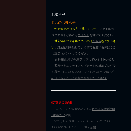
お知らせ
Blogのお知らせ
・
w2k.flxsrv.org を引っ越しました。
ファイルの
リクエストがあれば
コメント
を書いてください
・
対応済みファイルについては
こちら
をご覧下さ
い。
対応依頼を出して、それでも遅いものはここ
に直接コメントしてください
・原則毎日1本の記事アップしています|･ω･)ﾁﾗﾘ
・
私製セキュリティアップデートの解凍プログラ
ム群が HEUR/QVM20.1.0A7B.Malware.Gen など
のウィルスとして誤検出される件について
特別更新記事
・2014/01/15 Windows 2000
カーネル改造計画
/ 拡張コア
公開
・2013/11/10
ATI Radeon Driver for Win2000
13.4 AGPFix+HDMI+mobility 公開