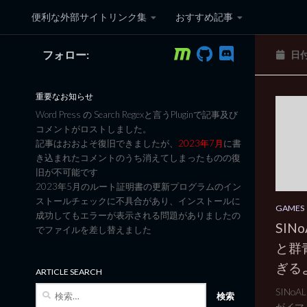
便利な外部サイトリンク集
おすすめ記事
コンテンツへスキップ
フォロー:
日
黒翼猫のコンピュータ日記 3
重要なお知らせ
Word Press の Search Regexと言うPluginで記事及び
コメントがロストしました。
記事はおおよそ復旧できましたが、
2023年7月
に書
き込まれたコメントのうち消えてしまったものの復
旧が不可能です
2023年5月のルート証明書の更新プログラムのイン
ストールチェックに不具合があり、インストールに
GAMES
成功してもエラーが表示される問題がありましたの
SIN
でファイルを差し替えました
と群青
ぎる
ARTICLE SEARCH
検
SINo
索:
がイマイ