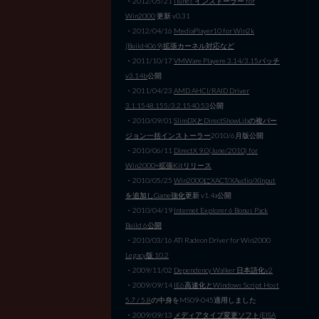
・2012/05/21
iTunes インストーラー for
Win2000
更新 v0.31
・2012/04/16
MediaPlayer10 for Win2k
(Build4069)拡張カーネル対応など
・2011/10/17
VMWare Playere 3.14/3.15パッチ
v3.14b
公開
・2011/04/23
AMD AHCI/RAID Driver
3.1.1548.155/3.2.1540.53
公開
・2010/09/01
SlimDXとDirectShowLibの複バー
ジョン一括インストーラー
2010/6月版公開
・2010/06/11
DirectX 9.0(June/2010) for
Win2000+拡張Kitリリース
・2010/05/25
Win2000にXACT/XAudio/XInput
を追加しGame強化
更新 v1.4a公開
・2010/04/19
Internet Explorer 6 Bonus Pack
Build 6公開
・2010/03/16 ATI Radeon Driver for Win2000
Legacy版 10.2
・2009/11/02
Dependency Walker 日本語化v2
・2009/09/14
IE6高速化とWindows Script Host
5.7 / 5.8
の中身をMS09-045適用しました
・2009/09/13
メディアタイプ変更ソフト(EISA