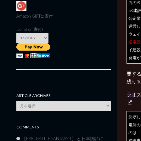
力の9
SK建
Amazon GIFT
に寄付
公企業
運営し
Donation(寄付)
ウェイ
送電設
イ建設
発電が
要する
残り
ラオス
ARTICLE ARCHIVES
Article
Archives
決壊し
電所の
COMMENTS
のは「
【EPIC BATTLE FANTASY 1】 と 日本語訳
に
建設事