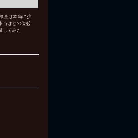
R検査は本当に少
本当はどの位必
証してみた