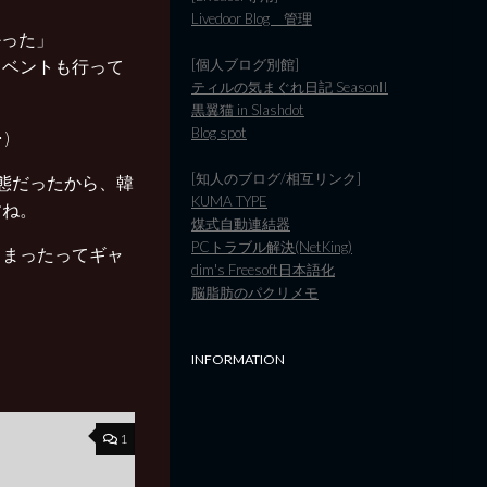
Livedoor Blog 管理
かった」
[個人ブログ別館]
イベントも行って
ティルの気まぐれ日記 SeasonII
黒翼猫 in Slashdot
Blog spot
)
[知人のブログ/相互リンク]
態だったから、韓
KUMA TYPE
すね。
煤式自動連結器
PCトラブル解決(NetKing)
しまったってギャ
dim's Freesoft日本語化
脳脂肪のパクリメモ
INFORMATION
1