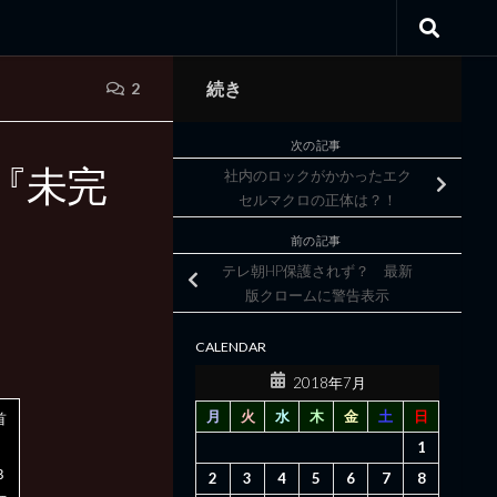
続き
2
次の記事
『未完
社内のロックがかかったエク
セルマクロの正体は？！
前の記事
テレ朝HP保護されず？ 最新
版クロームに警告表示
CALENDAR
2018年7月
月
火
水
木
金
土
日
首
1
３
2
3
4
5
6
7
8