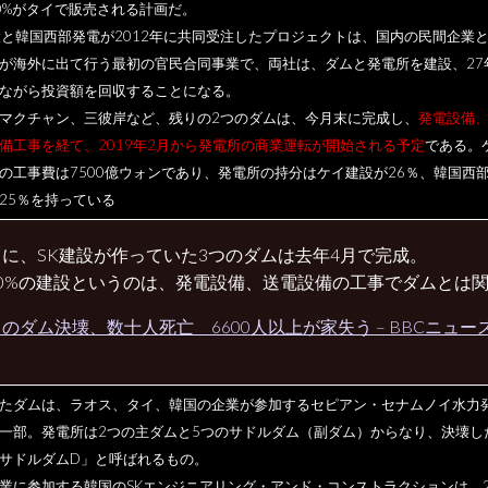
0%がタイで販売される計画だ。
設と韓国西部発電が2012年に共同受注したプロジェクトは、国内の民間企業
が海外に出て行う最初の官民合同事業で、両社は、ダムと発電所を建設、27
ながら投資額を回収することになる。
マクチャン、三彼岸など、残りの2つのダムは、今月末に完成し、
発電設備
備工事を経て、2019年2月から発電所の商業運転が開始される予定
である。
の工事費は7500億ウォンであり、発電所の持分はケイ建設が26％、韓国西
25％を持っている
に、SK建設が作っていた3つのダムは去年4月で完成。
10%の建設というのは、発電設備、送電設備の工事でダムとは
のダム決壊、数十人死亡 6600人以上が家失う – BBCニュー
たダムは、ラオス、タイ、韓国の企業が参加するセピアン・セナムノイ水力
一部。発電所は2つの主ダムと5つのサドルダム（副ダム）からなり、決壊し
サドルダムD」と呼ばれるもの。
業に参加する韓国のSKエンジニアリング・アンド・コンストラクションは、2