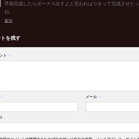
早期完成したらボーナス出すよと言われはりきって完成させた
ね。
返信
ントを残す
ント
※
※
メール
※
ト