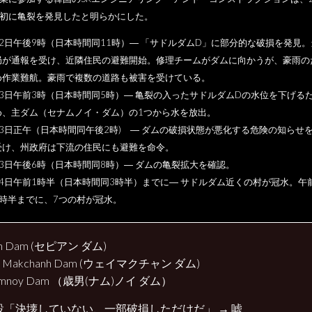
初に亀裂を発見したと明らかにした。
22日午後9時（日本時間同11時）― 「サドルダムD」に部分的な破損を発見。
局が通報を受け、近隣住民の避難開始。修理チームがダムに向かうが、豪雨の
め作業難航。豪雨で複数の道路も被害を受けている。
23日午前3時（日本時間同5時）― 亀裂の入ったサドルダムDの水位を下げる
め、主ダム（セナムノイ・ダム）の1つから水を放出。
23日正午（日本時間同午後2時) ― ダムの破損状態が悪化する危険の知らせ
受け、州政府は下流の住民にも避難を命令。
23日午後6時（日本時間同8時）― ダムの亀裂拡大を確認。
24日午前1時半（日本時間同3時半）までに― サドルダム近くの村が冠水。午
9時半までに、7つの村が冠水。
ian Dam (セピアン ダム)
y Makchanh Dam (ウェイマクチャン ダム)
amnoy Dam （歳男(ナム)ノイ ダム）
設「決壊していない、一部破損しただけだ」 → 嘘