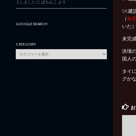
入しました
に
ぱちんこ
より
SK建
（
未
GOOGLE SEARCH
いた
未完成
CATEGORY
決壊
category
国人
タイ
グかな？
お