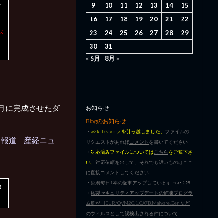
可
9
10
11
12
13
14
15
16
17
18
19
20
21
22
23
24
25
26
27
28
29
が
30
31
« 6月
8月 »
月に完成させたダ
お知らせ
Blogのお知らせ
・
w2k.flxsrv.org を引っ越しました。
ファイルの
道 – 産経ニュ
リクエストがあれば
コメント
を書いてください
・
対応済みファイルについては
こちら
をご覧下さ
い。
対応依頼を出して、それでも遅いものはここ
に直接コメントしてください
・原則毎日1本の記事アップしています|･ω･)ﾁﾗﾘ
９
・
私製セキュリティアップデートの解凍プログラ
ム群が HEUR/QVM20.1.0A7B.Malware.Gen など
のウィルスとして誤検出される件について