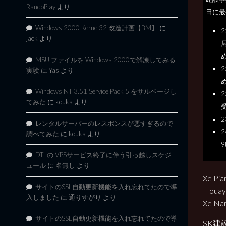
RandoPlay
より
日に最
Windows 2000 Kernel32 改造計画【BM】
に
jack
より
MSU ファイルを Windows 2000で解凍してみる
実験
に
Yas
より
Windows NT 3.51 Service Pack 5 をサルベージし
てみた
に
kouka
より
レンタルサーバーのレスポンスが悪すぎるので
調べてみた
に
kouka
より
DTI の VPSサービス終了に伴う引っ越しスケジ
ュール
に
名無し
より
Xe P
サイトのSSL自動更新機能を入れ忘れてたので導
Houa
入しました
に
通りすがり
より
Xe N
サイトのSSL自動更新機能を入れ忘れてたので導
SK建