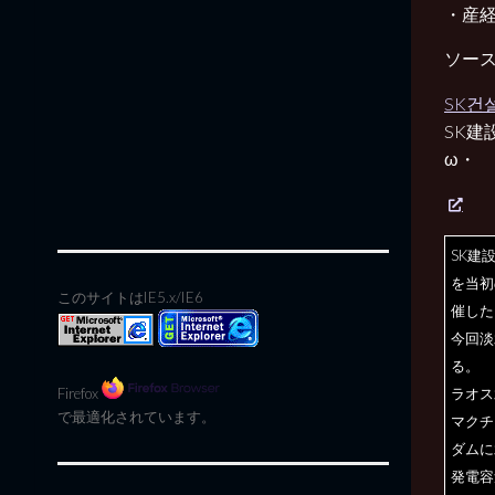
・産経
ソー
SK건설
SK建
ω・
SK建
を当初
このサイトはIE5.x/IE6
催した
今回淡
る。
Firefox
ラオス
で最適化されています。
マクチ
ダムに
発電容