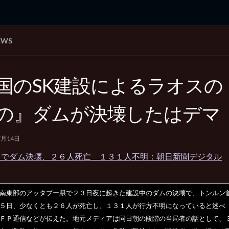
EWS
rd Edition
Windows 2000 tunes up blog
国のSK建設によるラオスの
の』ダムが決壊したはデマ
7月14日
スでダム決壊、２６人死亡 １３１人不明：朝日新聞デジタル
南東部のアッタプー県で２３日夜に起きた建設中のダムの決壊で、トンルン
５日、少なくとも２６人が死亡し、１３１人が行方不明になっていると述べ
ＦＰ通信などが伝えた。地元メディアは同日朝の段階の当局者の話として、