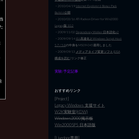
・2010/04/19
Internet Explorer 6 Bonus Pack
Build 6公開
当
・2010/03/16 ATI Radeon Driver for Win2000
Legacy版 10.2
た
・2009/11/02
Dependency Walker 日本語化v2
・2009/09/14
IE6高速化とWindows Script Host
た
5.7 / 5.8
の中身をMS09-045適用しました
・2009/09/13
メディアタイプ変更ソフト(EISA
を
構成を読む)
リンク修正
実験/予定記事
前
おすすめリンク
[Project]
Legacy Windows 支援サイト
W2K実験室(KDW)
Windows2000掲示板
Win2000SP5 日本語版
[Livedoor専用]