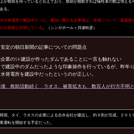
上が救助を待っていると伝えており、救助が難航すれば犠牲者の数は増える
ある。
水力発電用で建設中だった。建設に携わる企業側は、決壊について、暴風雨
のが原因と説明している
。（シンガポール＝貝瀬秋彦）
、安定の朝日新聞の記事についての問題点
国企業のSK建設が作ったダムであることに一言も触れない
るで建設中のダムだったような印象操作を行っているが、昨年4
、水発電所を建設中だったというのが正しい。
壊、救助活動続く ラオス、被害拡大も 数百人が行方不明と報
韓国、タイ、ラオスの企業による合弁会社が建設し、約９割が完成。２０１
業運転を開始する予定だった。