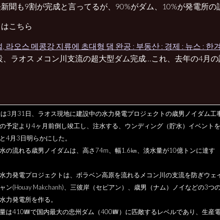
新聞も9割が完成と言ってるが、90%がダム、10%が発電所の
スはこちら
, 라오스 메콩강 지류에 초대형 댐 완공 : 부동산 : 경제 : 뉴스 : 한
設、ラオス メコン川支流の超大型ダム完成…これ、去年の4月の
設は3月31日、ラオス現地に建設中の水力発電プロジェクトの歳男ノイダム工
の予定より4ヶ月前倒し竣工し、注水する、ウンディング（貯水）イベント
と4月3日明らかにした。
水の流れる歳男ノイダムは、高さ74m、幅1.6㎞、淡水量が10億トンに達す
水力発電プロジェクトは、ボラベン高原を流れるメコン川の支流を防ぎウェ
ャン(Houay Makchanh)、三彼岸（セピアン）、歳男（ナム）ノイなどの3つ
水力発電所を作る。
量は410㎿で国内最大の忠州ダム（400㎿）に匹敵するレベルであり、生産