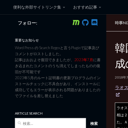
便利な外部サイトリンク集
おすすめ記事
コンテンツへスキップ
フォロー:
時事N
黒翼猫のコンピュータ日記 3
重要なお知らせ
韓
Word Press の Search Regexと言うPluginで記事及び
コメントがロストしました。
成
記事はおおよそ復旧できましたが、
2023年7月
に書
き込まれたコメントのうち消えてしまったものの復
旧が不可能です
2018年
2023年5月のルート証明書の更新プログラムのイン
ストールチェックに不具合があり、インストールに
ラオ
成功してもエラーが表示される問題がありましたの
でファイルを差し替えました
ラオス
ARTICLE SEARCH
相は２
検
た。Ａ
索: