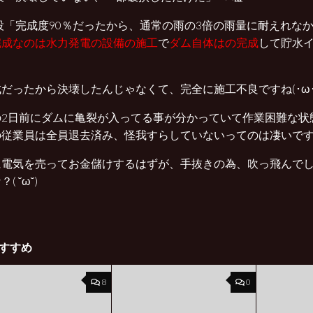
設「完成度90％だったから、通常の雨の3倍の雨量に耐えれな
完成なのは水力発電の設備の施工
で
ダム自体はの完成
して貯水
）
だったから決壊したんじゃなくて、完全に施工不良ですね(･ω･
の2日前にダムに亀裂が入ってる事が分かっていて作業困難な状
の従業員は全員退去済み、怪我すらしていないってのは凄いで
に電気を売ってお金儲けするはずが、手抜きの為、吹っ飛んで
( ˘ω˘)
すすめ
8
0