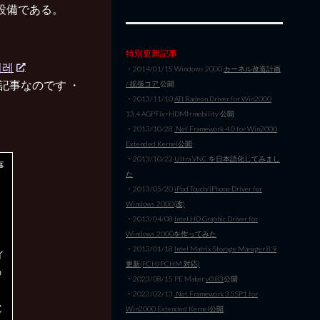
設備である。
特別更新記事
겨레
・2014/01/15 Windows 2000
カーネル改造計画
記事なのです ・
/ 拡張コア
公開
・2013/11/10
ATI Radeon Driver for Win2000
13.4 AGPFix+HDMI+mobility 公開
・2013/10/28
.Net Framework 4.0 for Win2000
Extended Kernel公開
・2013/10/22
Ultra VNC を日本語化してみまし
事
た
を
・2013/05/20
iPod Touch/iPhone Driver for
Windows 2000(改)
・2013/04/08
Intel HD Graphic Driver for
Windows 2000を作ってみた
・2013/01/18
Intel Matrix Storage Manager 8.9
イ
更新(PCH/PCHM 対応)
の
・2023/08/15 PE Maker
v0.83
公開
・2022/02/13
.Net Framework 3.5SP1 for
電
Win2000 Extended Kernel公開