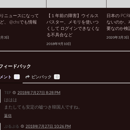
りニュースになって
【１年前の障害】ウイルス
日本の PC
ど、 @chsでも情報
バスター、メモリを使いつ
ないのか、
くして ログインできなくな
要なのか検
る不具合など
9月3日
2020年3月3日
2018年9月10日
フィードバック
メント
2
ピンバック
0
TEP
2018年7月27日 8:28 PM
ははは
またしても安定の嘘つき韓国人ですね。
返信
ぷるぷる
2018年7月27日 10:26 PM