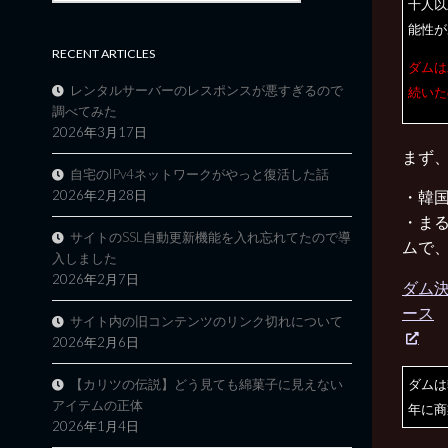
千人以
能性が
RECENT ARTICLES
ダムは
レンタルサーバーのレスポンスが悪すぎるので
続いた
調べてみた
2026年3月17日
まず
自宅のIPv4ネットワークがやっと復活した話
2026年2月28日
・韓
・ま
サイトのSSL自動更新機能を入れ忘れてたので導
ムで
入しました
2026年2月7日
ダム決
ース
サイト内の旧コンテンツのリンク切れについて
2026年2月6日
【カリツの伝説】どう見ても綿菓子に見えない
ダムは
アイテムの正体
年に商
2026年1月4日