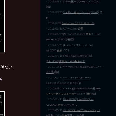
・2012/09/27
XNA一括パッケージ(1.0-4.0) v1.1
公開
と
・2012/09/25
SlimDX一括パッケージ(2.0/4.0)
公
年
開
・2012/8/28
Ese Lolifox 0.3.8.9a リリース
、
・2012/06/16
KDW v0.96m
公開
ケ
・2012/05/29
Windows 2000 SP4 更新ロールパ
ッケージv2(r18)
(非推奨)
部
・2012/05/21
iTunes インストーラー for
Win2000
更新 v0.31
・2012/04/16
MediaPlayer10 for Win2k
(Build4069)拡張カーネル対応など
関係ない。
・2011/10/17
VMWare Playere 3.14/3.15パッチ
v3.14b
公開
ス
・2011/04/23
AMD AHCI/RAID Driver
3.1.1548.155/3.2.1540.53
公開
・2010/09/01
SlimDXとDirectShowLibの複バー
ジョン一括インストーラー
2010/6月版公開
発
・2010/06/11
DirectX 9.0(June/2010) for
た
Win2000+拡張Kitリリース
・2010/05/25
Win2000にXACT/XAudio/XInput
2
を追加しGame強化
更新 v1.4a公開