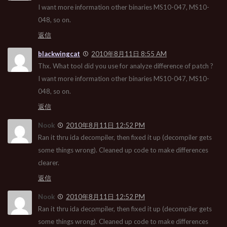
I want more information other binaries MS10-047, MS10-
048, so on.
返信
blackwingcat
2010年8月11日 8:55 AM
Thx. What tool did you use for analyze difference of patch ?
I want more information other binaries MS10-047, MS10-
048, so on.
返信
Nook
2010年8月11日 12:52 PM
Ran it thru ida decompiler, then fixed it up (decompiler gets
some things wrong). Cleaned up code to make differences
clearer.
返信
Nook
2010年8月11日 12:52 PM
Ran it thru ida decompiler, then fixed it up (decompiler gets
some things wrong). Cleaned up code to make differences