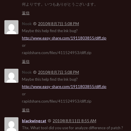
何よりです。いつもありがとうございます。
返信
Nook
2010年8月7日 5:08 PM
Maybe this help find the lnk bug?
http://www.easy-share.com/1911803855/diff.zip
or
rapidshare.com/files/411524953/diff.zip
返信
Nook
2010年8月7日 5:08 PM
Maybe this help find the lnk bug?
http://www.easy-share.com/1911803855/diff.zip
or
rapidshare.com/files/411524953/diff.zip
返信
blackwingcat
2010年8月11日 8:55 AM
Thx. What tool did you use for analyze difference of patch ?