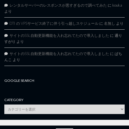
レンタルサーバーのレスポンスが悪すぎるので調べてみた
に
kouka
より
DTI の VPSサービス終了に伴う引っ越しスケジュール
に
名無し
より
サイトのSSL自動更新機能を入れ忘れてたので導入しました
に
通り
すがり
より
サイトのSSL自動更新機能を入れ忘れてたので導入しました
に
ぱち
んこ
より
GOOGLE SEARCH
CATEGORY
category