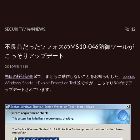
SECURITY
/
時事NEWS
12
不良品だったソフォスのMS10-046防御ツールが
こっそりアップデート
2010年8月6日
先日の検証記事
で、まともに動作しないことをお知らせした、
Sophos
Windows Shortcut Exploit Protection Tool
ですが、こっそり8/4付でア
ップデートされています。