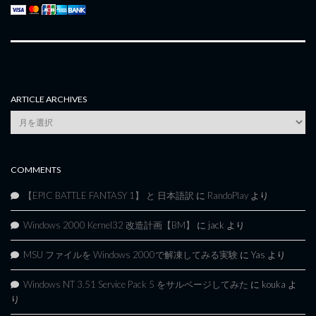
ARTICLE ARCHIVES
Article
Archives
COMMENTS
【EPIC BATTLE FANTASY 1】 と 日本語訳
に
RandoPlay
より
Windows 2000 Kernel32 改造計画【BM】
に
jack
より
MSU ファイルを Windows 2000で解凍してみる実験
に
Yas
より
Windows NT 3.51 Service Pack 5 をサルベージしてみた
に
kouka
よ
り