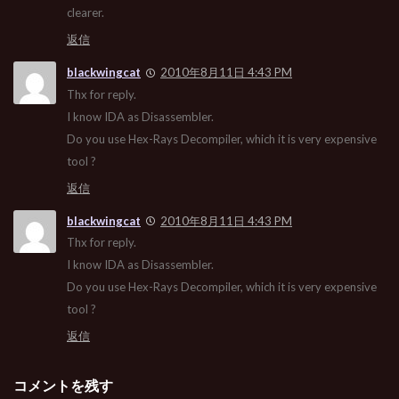
clearer.
返信
blackwingcat
2010年8月11日 4:43 PM
Thx for reply.
I know IDA as Disassembler.
Do you use Hex-Rays Decompiler, which it is very expensive
tool ?
返信
blackwingcat
2010年8月11日 4:43 PM
Thx for reply.
I know IDA as Disassembler.
Do you use Hex-Rays Decompiler, which it is very expensive
tool ?
返信
コメントを残す