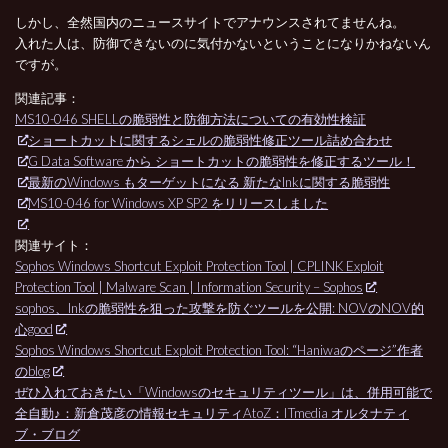
しかし、全然国内のニュースサイトでアナウンスされてませんね。
入れた人は、防御できないのに気付かないということになりかねないん
ですが。
関連記事：
MS10-046 SHELLの脆弱性と防御方法についての有効性検証
ショートカットに関するシェルの脆弱性修正ツール詰め合わせ
G Data Software から ショートカットの脆弱性を修正するツール！
最新のWindows もターゲットになる 新たなlnkに関する脆弱性
MS10-046 for Windows XP SP2 をリリースしました
関連サイト：
Sophos Windows Shortcut Exploit Protection Tool | CPLINK Exploit
Protection Tool | Malware Scan | Information Security – Sophos
sophos、lnkの脆弱性を狙った攻撃を防ぐツールを公開: NOVのNOV的
心good
Sophos Windows Shortcut Exploit Protection Tool: “Haniwaのページ”作者
のblog
ぜひ入れておきたい「Windowsのセキュリティツール」は、併用可能で
全自動♪：新倉茂彦の情報セキュリティAtoZ：ITmedia オルタナティ
ブ・ブログ