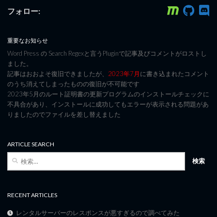
フォロー:
重要なお知らせ
Word Press の Search Regexと言うPluginで記事及びコメントがロストし
ました。
記事はおおよそ復旧できましたが、
2023年7月
に書き込まれたコメント
のうち消えてしまったものの復旧が不可能です
2023年5月のルート証明書の更新プログラムのインストールチェックに
不具合があり、インストールに成功してもエラーが表示される問題があ
りましたのでファイルを差し替えました
ARTICLE SEARCH
検
索:
RECENT ARTICLES
レンタルサーバーのレスポンスが悪すぎるので調べてみた