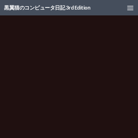
黒翼猫のコンピュータ日記 3rd Edition
コンテンツへスキップ