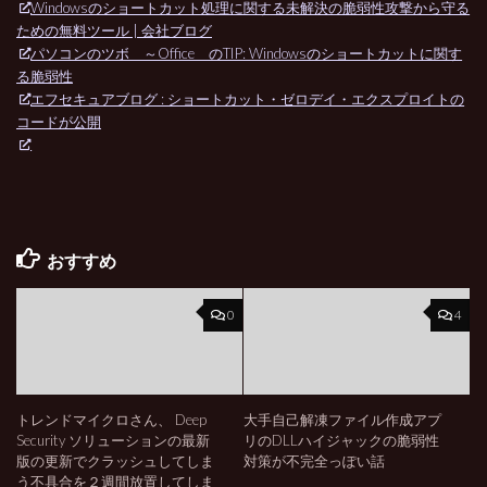
Windowsのショートカット処理に関する未解決の脆弱性攻撃から守る
ための無料ツール | 会社ブログ
パソコンのツボ ～Office のTIP: Windowsのショートカットに関す
る脆弱性
エフセキュアブログ : ショートカット・ゼロデイ・エクスプロイトの
コードが公開
おすすめ
0
4
トレンドマイクロさん、 Deep
大手自己解凍ファイル作成アプ
Security ソリューションの最新
リのDLLハイジャックの脆弱性
版の更新でクラッシュしてしま
対策が不完全っぽい話
う不具合を２週間放置してしま