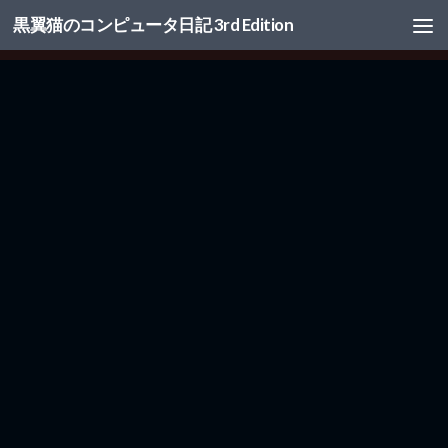
黒翼猫のコンピュータ日記 3rd Edition
コンテンツへスキップ