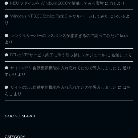
MSU ファイルを Windows 2000で解凍してみる実験
に
Yas
より
Windows NT 3.51 Service Pack 5 をサルベージしてみた
に
kouka
よ
り
レンタルサーバーのレスポンスが悪すぎるので調べてみた
に
kouka
より
DTI の VPSサービス終了に伴う引っ越しスケジュール
に
名無し
より
サイトのSSL自動更新機能を入れ忘れてたので導入しました
に
通り
すがり
より
サイトのSSL自動更新機能を入れ忘れてたので導入しました
に
ぱち
んこ
より
GOOGLE SEARCH
CATEGORY