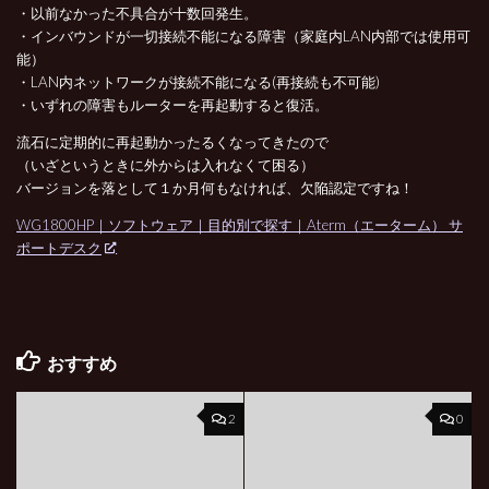
・以前なかった不具合が十数回発生。
・インバウンドが一切接続不能になる障害（家庭内LAN内部では使用可
能）
・LAN内ネットワークが接続不能になる(再接続も不可能)
・いずれの障害もルーターを再起動すると復活。
流石に定期的に再起動かったるくなってきたので
（いざというときに外からは入れなくて困る）
バージョンを落として１か月何もなければ、欠陥認定ですね！
WG1800HP｜ソフトウェア｜目的別で探す｜Aterm（エーターム） サ
ポートデスク
おすすめ
2
0