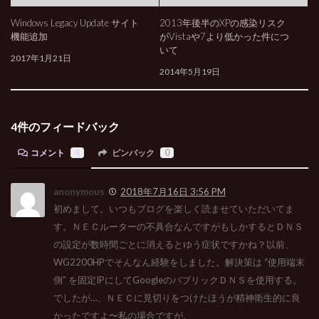
Windows Legacy Update サイト
2013年後半のXPの感染リスク
機能追加
がVistaや7より低かった件につ
いて
2017年1月21日
2014年5月19日
4件のフィードバック
コメント
4
ピンバック
0
anonymous
2018年7月16日 3:56 PM
初めまして。いつもブログを楽しく読ませていただいてま
す。ＮＥＣルーターの不具合なんですがもしかするとＤＮＳ
の設定が数時間ごとに消えるとゆう症状ですかね？以前、
WG2200HPでそんなん経験をしました。解決策は “使用端末
側” を固定IPにしてGoogleのパブリックＤＮＳを使用する。
でしたが…、ＮＥＣに見切りをつけたほうが精神衛生的に良
かったですよ〜私の場合ですが。