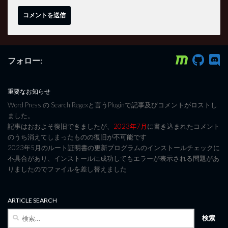
フォロー:
重要なお知らせ
Word Press の Search Regexと言うPluginで記事及びコメントがロストし
ました。
記事はおおよそ復旧できましたが、
2023年7月
に書き込まれたコメント
のうち消えてしまったものの復旧が不可能です
2023年5月のルート証明書の更新プログラムのインストールチェックに
不具合があり、インストールに成功してもエラーが表示される問題があ
りましたのでファイルを差し替えました
ARTICLE SEARCH
検
索: