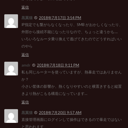
返信
黒翼猫
2018年7月17日 3:54 PM
IP指定でも繋がらなくなったり、SMB がおかしくなったり、
外部から接続不能になったりなので、ちょっと違うかも….
いろいろなルータ乗り換えて逃げてきたのでどうすればいい
のやら
返信
amdr
2018年7月18日 9:11 PM
私も同じルーターを使っていますが、熱暴走ではありません
か？
小さい筐体の影響か、熱くなりやすいのと横置きすると縦置
きより熱がこもる構造になっています…
返信
黒翼猫
2018年7月20日 9:57 AM
直接管理画面にログインして操作はできるので暴走ではない
と思われます