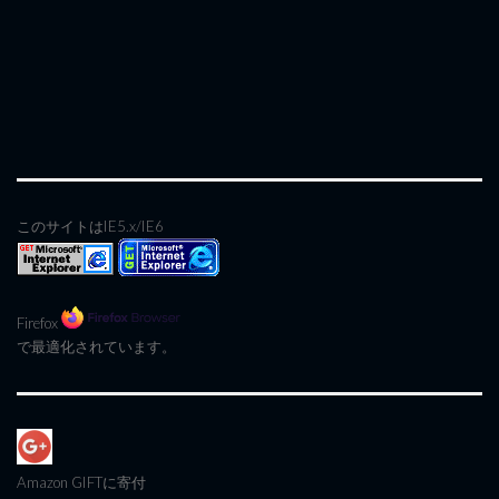
このサイトはIE5.x/IE6
Firefox
で最適化されています。
Amazon GIFT
に寄付