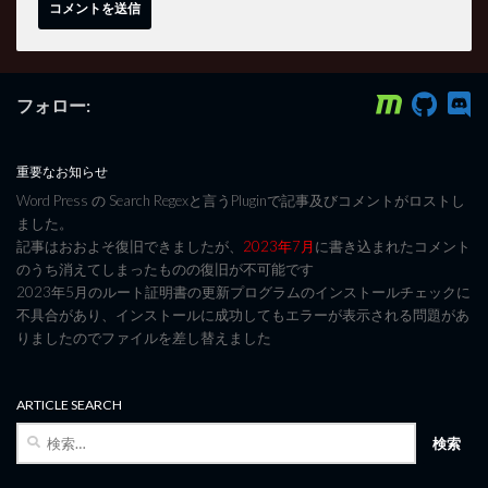
フォロー:
重要なお知らせ
Word Press の Search Regexと言うPluginで記事及びコメントがロストし
ました。
記事はおおよそ復旧できましたが、
2023年7月
に書き込まれたコメント
のうち消えてしまったものの復旧が不可能です
2023年5月のルート証明書の更新プログラムのインストールチェックに
不具合があり、インストールに成功してもエラーが表示される問題があ
りましたのでファイルを差し替えました
ARTICLE SEARCH
検
索: