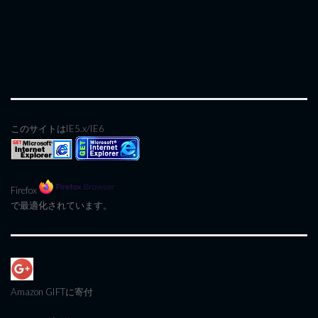
このサイトはIE5.x/IE6
Firefox
で最適化されています。
Amazon GIFT
に寄付