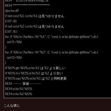
REM * (c)2018 BlackWingCat *
REM ******************************
@echo off
if not exist %1 ( echo %1 は見つかりません
EXIT /B)
if not exist %2 ( echo %2 は見つかりません
EXIT /B )
for /F %%i in (‘forfiles /M “%1” /C “cmd /c echo @fdate-@ftime”‘) do (
set f1=%%i
)
for /F %%i in (‘forfiles /M “%2” /C “cmd /c echo @fdate-@ftime”‘) do (
set f2=%%i
)
if %f1% gtr %f2% echo %1 は %2 より新しい
if %f1% lss %f2% echo %1 は %2 より古い
if %f1% equ %f2% echo %1 は %2 と同時更新
REM ———– 実値 ————-
REM echo %1 %f1%
REM echo %2 %f2%
こんな感じ