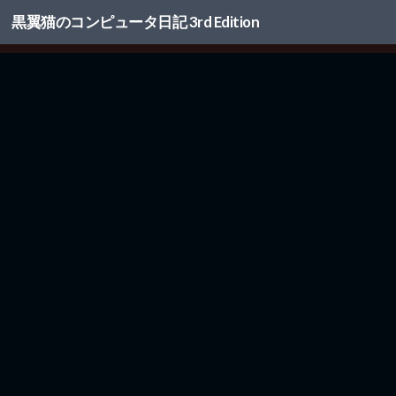
黒翼猫のコンピュータ日記 3rd Edition
コンテンツへスキップ