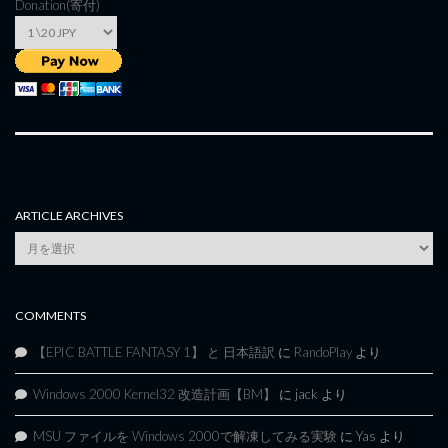
Donation(寄付)
ARTICLE ARCHIVES
Article
Archives
COMMENTS
【EPIC BATTLE FANTASY 1】 と 日本語訳
に
RandoPlay
より
Windows 2000 Kernel32 改造計画【BM】
に
jack
より
MSU ファイルを Windows 2000で解凍してみる実験
に
Yas
より