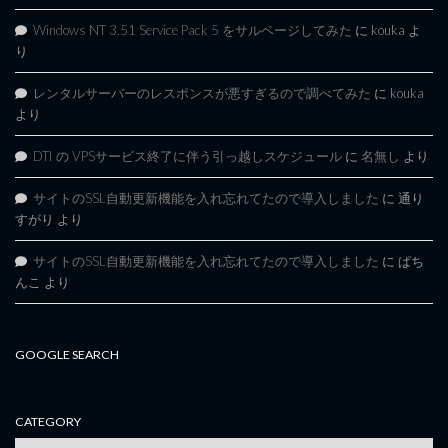
Windows NT 3.51 Service Pack 5 をサルベージしてみた
に
kouka
よ
り
レンタルサーバーのレスポンスが悪すぎるので調べてみた
に
kouka
より
DTI の VPSサービス終了に伴う引っ越しスケジュール
に
名無し
より
サイトのSSL自動更新機能を入れ忘れてたので導入しました
に
通り
すがり
より
サイトのSSL自動更新機能を入れ忘れてたので導入しました
に
ぱち
んこ
より
GOOGLE SEARCH
CATEGORY
category