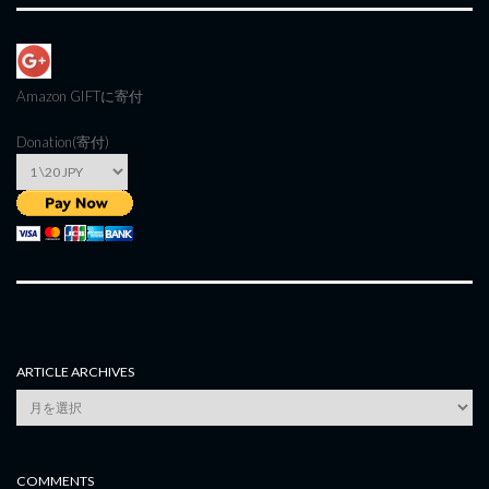
Amazon GIFT
に寄付
Donation(寄付)
ARTICLE ARCHIVES
Article
Archives
COMMENTS