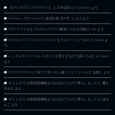
【EPIC BATTLE FANTASY 1】 と 日本語訳
に
RandoPlay
より
Windows 2000 Kernel32 改造計画【BM】
に
jack
より
MSU ファイルを Windows 2000で解凍してみる実験
に
Yas
より
Windows NT 3.51 Service Pack 5 をサルベージしてみた
に
kouka
よ
り
レンタルサーバーのレスポンスが悪すぎるので調べてみた
に
kouka
より
DTI の VPSサービス終了に伴う引っ越しスケジュール
に
名無し
より
サイトのSSL自動更新機能を入れ忘れてたので導入しました
に
通り
すがり
より
サイトのSSL自動更新機能を入れ忘れてたので導入しました
に
ぱち
んこ
より