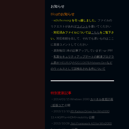
お知らせ
Blogのお知らせ
・
w2k.flxsrv.org を引っ越しました。
ファイルの
リクエストがあれば
コメント
を書いてください
・
対応済みファイルについては
こちら
をご覧下さ
い。
対応依頼を出して、それでも遅いものはここ
に直接コメントしてください
・原則毎日1本の記事アップしています|･ω･)ﾁﾗﾘ
・
私製セキュリティアップデートの解凍プログラ
ム群が HEUR/QVM20.1.0A7B.Malware.Gen など
のウィルスとして誤検出される件について
特別更新記事
・2014/01/15 Windows 2000
カーネル改造計画
/ 拡張コア
公開
・2013/11/10
ATI Radeon Driver for Win2000
13.4 AGPFix+HDMI+mobility 公開
・2013/10/28
.Net Framework 4.0 for Win2000