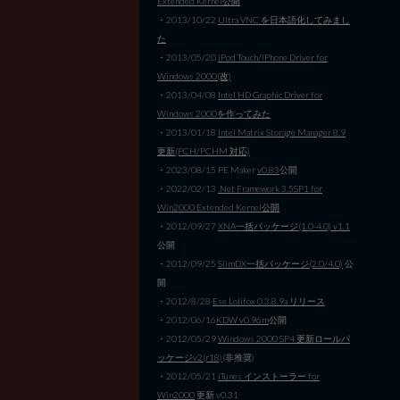
Extended Kernel公開
・2013/10/22
Ultra VNC を日本語化してみまし
た
・2013/05/20
iPod Touch/iPhone Driver for
Windows 2000(改)
・2013/04/08
Intel HD Graphic Driver for
Windows 2000を作ってみた
・2013/01/18
Intel Matrix Storage Manager 8.9
更新(PCH/PCHM 対応)
・2023/08/15 PE Maker
v0.83
公開
・2022/02/13
.Net Framework 3.5SP1 for
Win2000 Extended Kernel公開
・2012/09/27
XNA一括パッケージ(1.0-4.0) v1.1
公開
・2012/09/25
SlimDX一括パッケージ(2.0/4.0)
公
開
・2012/8/28
Ese Lolifox 0.3.8.9a リリース
・2012/06/16
KDW v0.96m
公開
・2012/05/29
Windows 2000 SP4 更新ロールパ
ッケージv2(r18)
(非推奨)
・2012/05/21
iTunes インストーラー for
Win2000
更新 v0.31