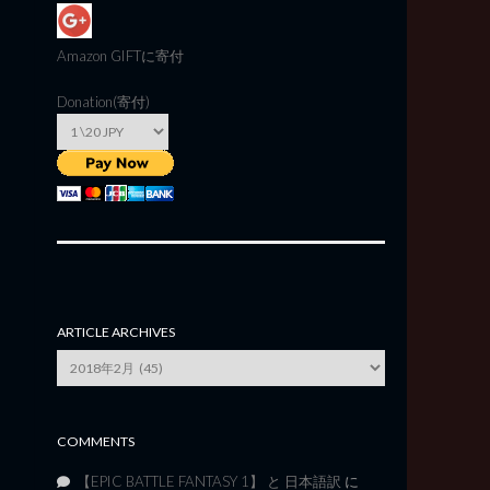
Amazon GIFT
に寄付
Donation(寄付)
ARTICLE ARCHIVES
Article
Archives
COMMENTS
【EPIC BATTLE FANTASY 1】 と 日本語訳
に