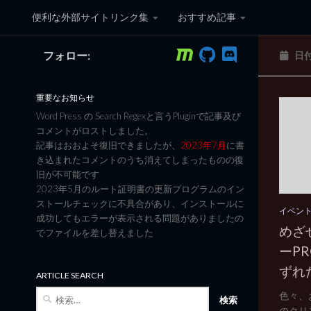
便利な外部サイトリンク集
おすすめ記事
コンテンツへスキップ
フォロー:
日
黒翼猫のコンピュータ日記 3
重要なお知らせ
Word Press の Search Regexと言うPluginで記事及び
コメントがロストしました。
記事はおおよそ復旧できましたが、
2023年7月
に書
き込まれたコメントのうち消えてしまったものの復
旧が不可能です
2023年5月のルート証明書の更新プログラムのイン
ストールチェックに不具合があり、インストールに
イベン
成功してもエラーが表示される問題がありましたの
めざ
でファイルを差し替えました
ーPR
ずれ
ARTICLE SEARCH
検
色々、
索:
のクリス