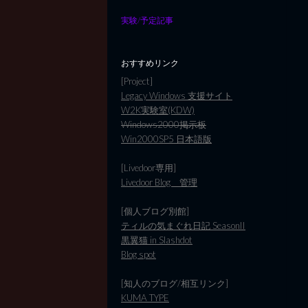
実験/予定記事
おすすめリンク
[Project]
Legacy Windows 支援サイト
W2K実験室(KDW)
Windows2000掲示板
Win2000SP5 日本語版
[Livedoor専用]
Livedoor Blog 管理
[個人ブログ別館]
ティルの気まぐれ日記 SeasonII
黒翼猫 in Slashdot
Blog spot
[知人のブログ/相互リンク]
KUMA TYPE