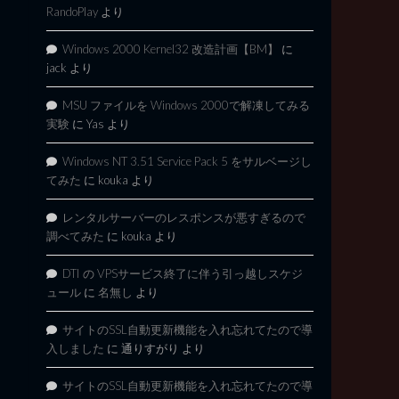
RandoPlay
より
Windows 2000 Kernel32 改造計画【BM】
に
jack
より
MSU ファイルを Windows 2000で解凍してみる
実験
に
Yas
より
Windows NT 3.51 Service Pack 5 をサルベージし
てみた
に
kouka
より
レンタルサーバーのレスポンスが悪すぎるので
調べてみた
に
kouka
より
DTI の VPSサービス終了に伴う引っ越しスケジ
ュール
に
名無し
より
サイトのSSL自動更新機能を入れ忘れてたので導
入しました
に
通りすがり
より
サイトのSSL自動更新機能を入れ忘れてたので導