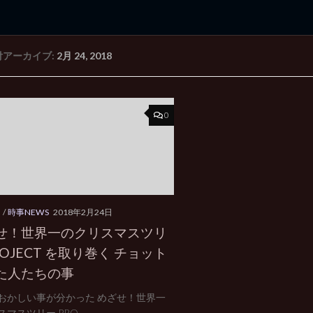
付アーカイブ:
2月 24, 2018
rd Edition
Windows 2000 tunes up blog
0
ト
/
時事NEWS
2018年2月24日
せ！世界一のクリスマスツリ
OJECT を取り巻く チョット
た人たちの事
おかしい事が分かった めざせ！世界一
マスツリー PRO...