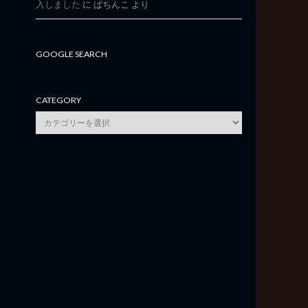
入しました
に
ぱちんこ
より
GOOGLE SEARCH
CATEGORY
category