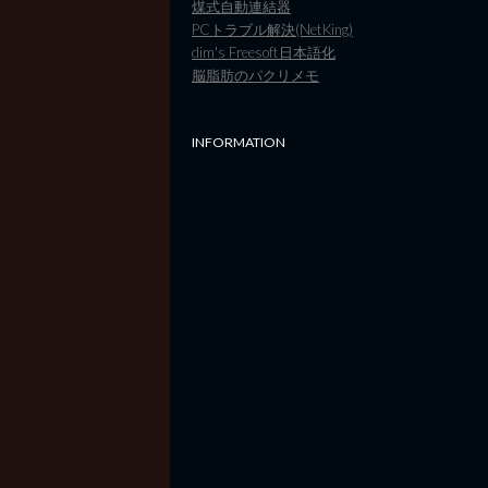
煤式自動連結器
PCトラブル解決(NetKing)
dim's Freesoft日本語化
脳脂肪のパクリメモ
INFORMATION