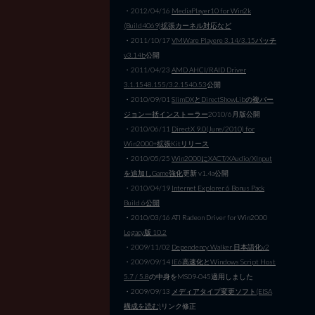
・2012/04/16
MediaPlayer10 for Win2k
(Build4069)拡張カーネル対応など
・2011/10/17
VMWare Playere 3.14/3.15パッチ
v3.14b
公開
・2011/04/23
AMD AHCI/RAID Driver
3.1.1548.155/3.2.1540.53
公開
・2010/09/01
SlimDXとDirectShowLibの複バー
ジョン一括インストーラー
2010/6月版公開
・2010/06/11
DirectX 9.0(June/2010) for
Win2000+拡張Kitリリース
・2010/05/25
Win2000にXACT/XAudio/XInput
を追加しGame強化
更新 v1.4a公開
・2010/04/19
Internet Explorer 6 Bonus Pack
Build 6公開
・2010/03/16 ATI Radeon Driver for Win2000
Legacy版 10.2
・2009/11/02
Dependency Walker 日本語化v2
・2009/09/14
IE6高速化とWindows Script Host
5.7 / 5.8
の中身をMS09-045適用しました
・2009/09/13
メディアタイプ変更ソフト(EISA
構成を読む)
リンク修正