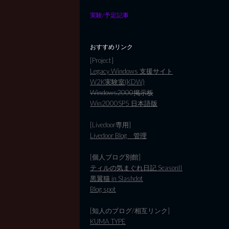
実験/予定記事
おすすめリンク
[Project]
Legacy Windows 支援サイト
W2K実験室(KDW)
Windows2000掲示板
Win2000SP5 日本語版
[Livedoor専用]
Livedoor Blog 管理
[個人ブログ別館]
ティルの気まぐれ日記 SeasonII
黒翼猫 in Slashdot
Blog spot
[知人のブログ/相互リンク]
KUMA TYPE