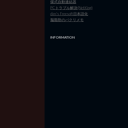
煤式自動連結器
PCトラブル解決(NetKing)
dim's Freesoft日本語化
脳脂肪のパクリメモ
INFORMATION