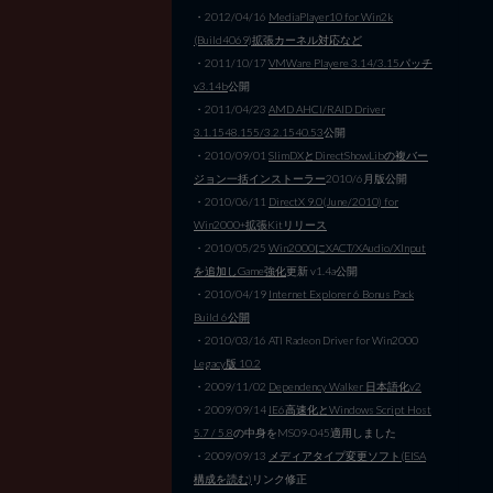
・2012/04/16
MediaPlayer10 for Win2k
(Build4069)拡張カーネル対応など
・2011/10/17
VMWare Playere 3.14/3.15パッチ
v3.14b
公開
・2011/04/23
AMD AHCI/RAID Driver
3.1.1548.155/3.2.1540.53
公開
・2010/09/01
SlimDXとDirectShowLibの複バー
ジョン一括インストーラー
2010/6月版公開
・2010/06/11
DirectX 9.0(June/2010) for
Win2000+拡張Kitリリース
・2010/05/25
Win2000にXACT/XAudio/XInput
を追加しGame強化
更新 v1.4a公開
・2010/04/19
Internet Explorer 6 Bonus Pack
Build 6公開
・2010/03/16 ATI Radeon Driver for Win2000
Legacy版 10.2
・2009/11/02
Dependency Walker 日本語化v2
・2009/09/14
IE6高速化とWindows Script Host
5.7 / 5.8
の中身をMS09-045適用しました
・2009/09/13
メディアタイプ変更ソフト(EISA
構成を読む)
リンク修正