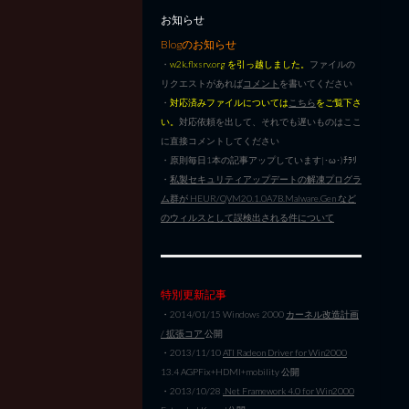
お知らせ
Blogのお知らせ
・
w2k.flxsrv.org を引っ越しました。
ファイルの
リクエストがあれば
コメント
を書いてください
・
対応済みファイルについては
こちら
をご覧下さ
い。
対応依頼を出して、それでも遅いものはここ
に直接コメントしてください
・原則毎日1本の記事アップしています|･ω･)ﾁﾗﾘ
・
私製セキュリティアップデートの解凍プログラ
ム群が HEUR/QVM20.1.0A7B.Malware.Gen など
のウィルスとして誤検出される件について
特別更新記事
・2014/01/15 Windows 2000
カーネル改造計画
/ 拡張コア
公開
・2013/11/10
ATI Radeon Driver for Win2000
13.4 AGPFix+HDMI+mobility 公開
・2013/10/28
.Net Framework 4.0 for Win2000