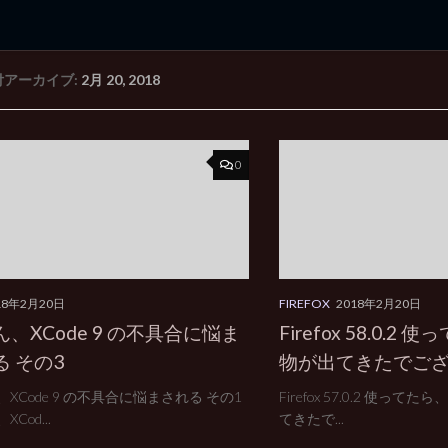
付アーカイブ:
2月 20, 2018
rd Edition
Windows 2000 tunes up blog
0
18年2月20日
FIREFOX
2018年2月20日
、XCode 9 の不具合に悩ま
Firefox 58.0.
る その3
物が出てきたでご
XCode 9 の不具合に悩まされる その1
Firefox 57.0.2 使っ
Cod...
てきたで...