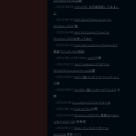
Extended Kernel公開
・2013/10/22
Ultra VNC を日本語化してみまし
た
・2013/05/20
iPod Touch/iPhone Driver for
Windows 2000(改)
・2013/04/08
Intel HD Graphic Driver for
Windows 2000を作ってみた
・2013/01/18
Intel Matrix Storage Manager 8.9
更新(PCH/PCHM 対応)
・2023/08/15 PE Maker
v0.83
公開
・2022/02/13
.Net Framework 3.5SP1 for
Win2000 Extended Kernel公開
・2012/09/27
XNA一括パッケージ(1.0-4.0) v1.1
公開
・2012/09/25
SlimDX一括パッケージ(2.0/4.0)
公
開
・2012/8/28
Ese Lolifox 0.3.8.9a リリース
・2012/06/16
KDW v0.96m
公開
・2012/05/29
Windows 2000 SP4 更新ロールパ
ッケージv2(r18)
(非推奨)
・2012/05/21
iTunes インストーラー for
Win2000
更新 v0.31