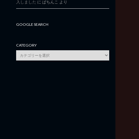
入しました
に
ぱちんこ
より
GOOGLE SEARCH
CATEGORY
category