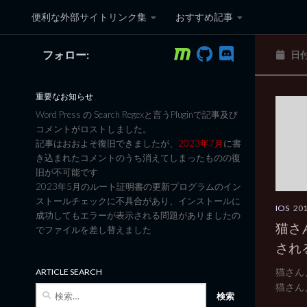
便利な外部サイトリンク集
おすすめ記事
コンテンツへスキップ
フォロー:
日
黒翼猫のコンピュータ日記 3
重要なお知らせ
Word Press の Search Regexと言うPluginで記事及び
コメントがロストしました。
記事はおおよそ復旧できましたが、
2023年7月
に書
き込まれたコメントのうち消えてしまったものの復
旧が不可能です
2023年5月のルート証明書の更新プログラムのイン
ストールチェックに不具合があり、インストールに
IOS
20
成功してもエラーが表示される問題がありましたの
猫さん
でファイルを差し替えました
され
猫さん、
ARTICLE SEARCH
猫さん、X
検
索: