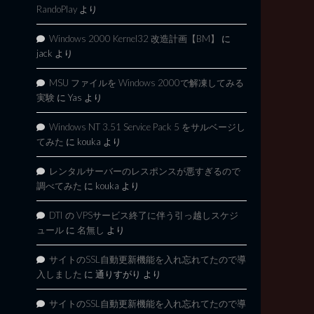
RandoPlay
より
Windows 2000 Kernel32 改造計画【BM】
に
jack
より
MSU ファイルを Windows 2000で解凍してみる
実験
に
Yas
より
Windows NT 3.51 Service Pack 5 をサルベージし
てみた
に
kouka
より
レンタルサーバーのレスポンスが悪すぎるので
調べてみた
に
kouka
より
DTI の VPSサービス終了に伴う引っ越しスケジ
ュール
に
名無し
より
サイトのSSL自動更新機能を入れ忘れてたので導
入しました
に
通りすがり
より
サイトのSSL自動更新機能を入れ忘れてたので導