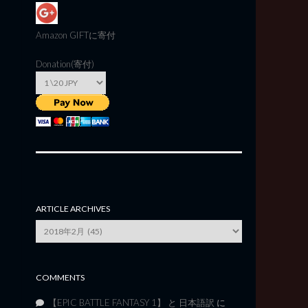
Amazon GIFT
に寄付
Donation(寄付)
ARTICLE ARCHIVES
Article
Archives
COMMENTS
【EPIC BATTLE FANTASY 1】 と 日本語訳
に