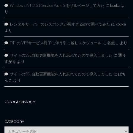
Windows NT 3.51 Service Pack 5 をサルベージしてみた
に
kouka
よ
り
レンタルサーバーのレスポンスが悪すぎるので調べてみた
に
kouka
より
DTI の VPSサービス終了に伴う引っ越しスケジュール
に
名無し
より
サイトのSSL自動更新機能を入れ忘れてたので導入しました
に
通り
すがり
より
サイトのSSL自動更新機能を入れ忘れてたので導入しました
に
ぱち
んこ
より
GOOGLE SEARCH
CATEGORY
category