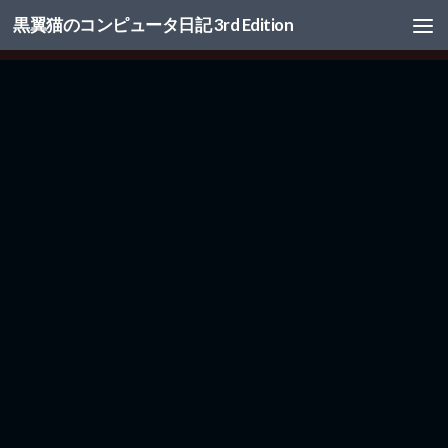
黒翼猫のコンピュータ日記 3rd Edition
コンテンツへスキップ