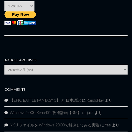
ARTICLE ARCHIVES
Article
Archives
COMMENTS
【EPIC BATTLE FANTASY 1】 と 日本語訳
に
RandoPlay
より
Windows 2000 Kernel32 改造計画【BM】
に
jack
より
MSU ファイルを Windows 2000で解凍してみる実験
に
Yas
より