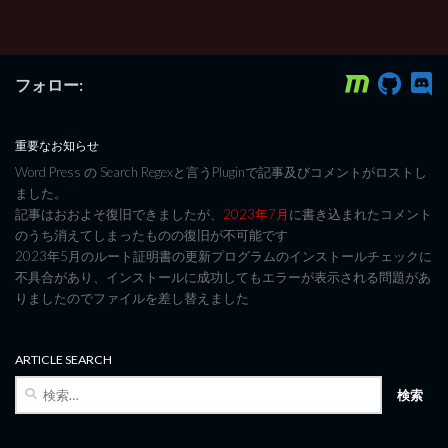
フォロー:
重要なお知らせ
Word Press の Search Regexと言うPluginで記事及びコメントがロストし
ました。
記事はおおよそ復旧できましたが、
2023年7月
に書き込まれたコメント
のうち消えてしまったものの復旧が不可能です
2023年5月のルート証明書の更新プログラムのインストールチェックに
不具合があり、インストールに成功してもエラーが表示される問題があ
りましたのでファイルを差し替えました
ARTICLE SEARCH
検
索: