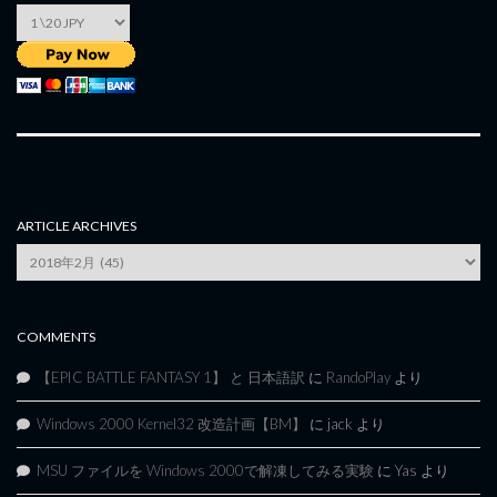
ARTICLE ARCHIVES
Article
Archives
COMMENTS
【EPIC BATTLE FANTASY 1】 と 日本語訳
に
RandoPlay
より
Windows 2000 Kernel32 改造計画【BM】
に
jack
より
MSU ファイルを Windows 2000で解凍してみる実験
に
Yas
より