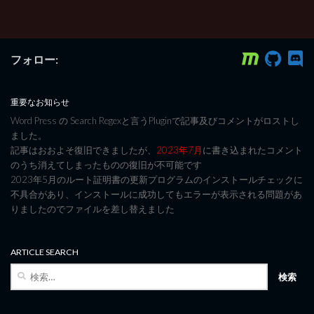
フォロー:
重要なお知らせ
Word Press の Search Regexと言うPluginで記事及びコメントがロストし
ました。
記事はおおよそ復旧できましたが、
2023年7月
に書き込まれたコメント
のうち消えてしまったものの復旧が不可能です
2023年5月のルート証明書の更新プログラムのインストールチェックに
不具合があり、インストールに成功してもエラーが表示される問題があ
りましたのでファイルを差し替えました
ARTICLE SEARCH
検
索: