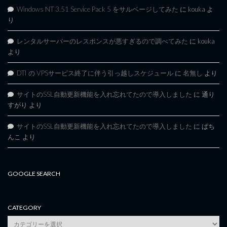
Windows NT 3.51 Service Pack 5 をサルベージしてみた
に
kouka
よ
り
レンタルサーバーのレスポンスが悪すぎるので調べてみた
に
kouka
より
DTI の VPSサービス終了に伴う引っ越しスケジュール
に
名無し
より
サイトのSSL自動更新機能を入れ忘れてたので導入しました
に
通り
すがり
より
サイトのSSL自動更新機能を入れ忘れてたので導入しました
に
ぱち
んこ
より
GOOGLE SEARCH
CATEGORY
category