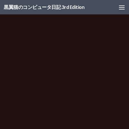
黒翼猫のコンピュータ日記 3rd Edition
コンテンツへスキップ