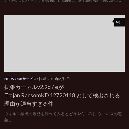
SINoALICE の おすすめ装備、自動的に、最も高い総合値の装備...
0
NETWORKサービス
/
技術
2018年2月1日
拡張カーネルv2.9d / eが
Trojan.RansomKD.12720118 として検出される
理由が適当すぎる件
ウィルス検出の履歴を調べてみるとどうやら 1/3 に ウィルスの定
義...