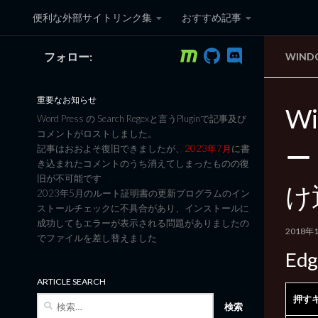
便利な外部サイトリンク集
おすすめ記事
コンテンツへスキップ
フォロー:
WIND
黒翼猫のコンピュータ日記 3
重要なお知らせ
W
Word Press の Search Regexと言うPluginで記事及び
コメントがロストしました。
ー
記事はおおよそ復旧できましたが、
2023年7月
に書
き込まれたコメントのうち消えてしまったものの復
旧が不可能です
け
2023年5月のルート証明書の更新プログラムのイン
ストールチェックに不具合があり、インストールに
成功してもエラーが表示される問題がありましたの
2018年
でファイルを差し替えました
Ed
ARTICLE SEARCH
押す
検
索: