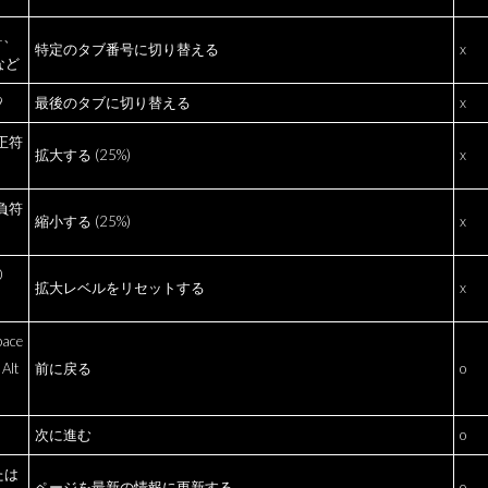
 1、
特定のタブ番号に切り替える
x
など
9
最後のタブに切り替える
x
+ 正符
拡大する (25%)
x
+ 負符
縮小する (25%)
x
0
拡大レベルをリセットする
x
pace
Alt
前に戻る
o
→
次に進む
o
たは
ページを最新の情報に更新する
o