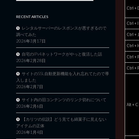
Ctrl + 
RECENT ARTICLES
Ctrl + I
レンタルサーバーのレスポンスが悪すぎるので
調べてみた
Ctrl + 
2026年3月17日
Ctrl + 
自宅のIPv4ネットワークがやっと復活した話
Ctrl + 
2026年2月28日
Ctrl + 
サイトのSSL自動更新機能を入れ忘れてたので導
入しました
2026年2月7日
サイト内の旧コンテンツのリンク切れについて
Alt + C
2026年2月6日
【カリツの伝説】どう見ても綿菓子に見えない
アイテムの正体
2026年1月4日