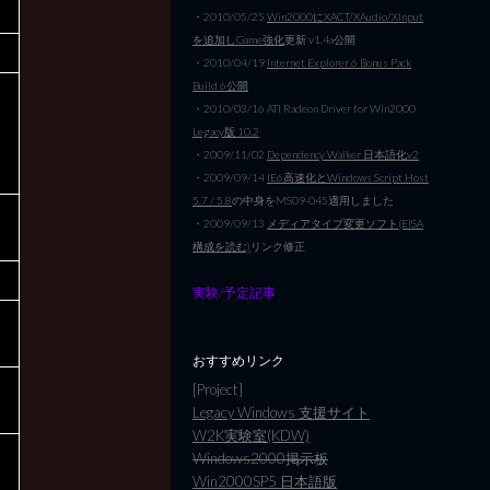
・2010/05/25
Win2000にXACT/XAudio/XInput
を追加しGame強化
更新 v1.4a公開
・2010/04/19
Internet Explorer 6 Bonus Pack
Build 6公開
・2010/03/16 ATI Radeon Driver for Win2000
Legacy版 10.2
・2009/11/02
Dependency Walker 日本語化v2
・2009/09/14
IE6高速化とWindows Script Host
5.7 / 5.8
の中身をMS09-045適用しました
・2009/09/13
メディアタイプ変更ソフト(EISA
構成を読む)
リンク修正
実験/予定記事
おすすめリンク
[Project]
Legacy Windows 支援サイト
W2K実験室(KDW)
Windows2000掲示板
Win2000SP5 日本語版