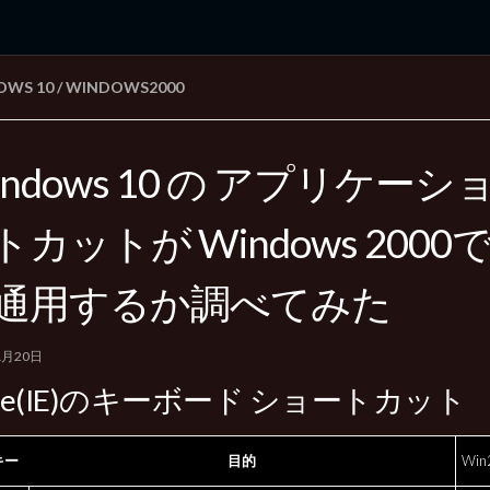
OWS 10
/
WINDOWS2000
rd Edition
Windows 2000 tunes up blog
indows 10 の アプリケー
トカットが Windows 200
通用するか調べてみた
1月20日
ge(IE)のキーボード ショートカット
キー
目的
Win