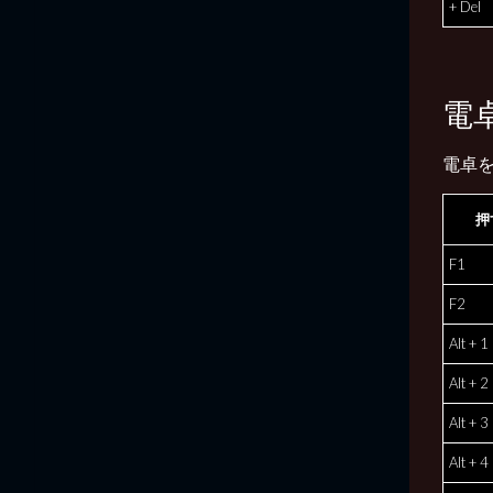
+ Del
電
電卓
押
F1
F2
Alt + 1
Alt + 2
Alt + 3
Alt + 4