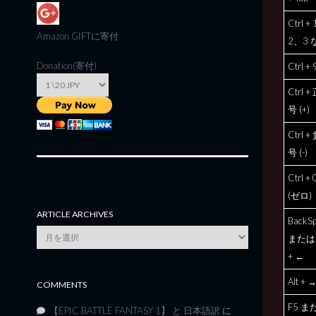
Ctrl +
Amazon GIFT
に寄付
2、3 
Donation(寄付)
Ctrl + 
Ctrl 
号 (+)
Ctrl 
号 (-)
Ctrl + 
(ゼロ)
ARTICLE ARCHIVES
BackS
Article
または 
Archives
+ ←
Alt + 
COMMENTS
F5 ま
【EPIC BATTLE FANTASY 1】 と 日本語訳
に