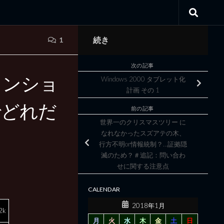
続き
1
次の記事
ションショ
Windows 2000 タブレット化
計画 その 1
0でどれだ
前の記事
世界一のクリスマスツリー に
なれなかったスズアテの木、
行方不明or情報統制？…証拠隠
滅のため？＃追記：問い合わ
せに関する注意点
CALENDAR
2018年1月
2k
月
火
水
木
金
土
日