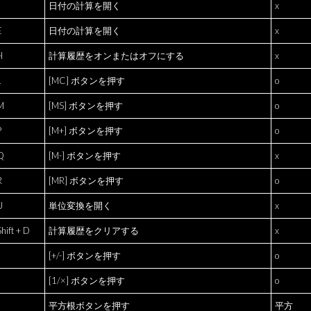
日付の計算を開く
x
E
日付の計算を開く
x
H
計算履歴をオンまたはオフにする
x
L
[MC]
ボタンを押す
o
 M
[MS]
ボタンを押す
o
P
[M+]
ボタンを押す
o
 Q
[M-]
ボタンを押す
x
R
[MR]
ボタンを押す
o
U
単位変換を開く
x
Shift + D
計算履歴をクリアする
x
[+/-]
ボタンを押す
o
[1/×]
ボタンを押す
o
平方根ボタンを押す
平方