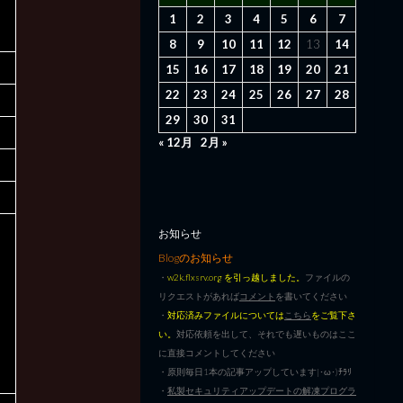
1
2
3
4
5
6
7
8
9
10
11
12
13
14
15
16
17
18
19
20
21
22
23
24
25
26
27
28
29
30
31
« 12月
2月 »
お知らせ
Blogのお知らせ
・
w2k.flxsrv.org を引っ越しました。
ファイルの
リクエストがあれば
コメント
を書いてください
・
対応済みファイルについては
こちら
をご覧下さ
い。
対応依頼を出して、それでも遅いものはここ
に直接コメントしてください
・原則毎日1本の記事アップしています|･ω･)ﾁﾗﾘ
・
私製セキュリティアップデートの解凍プログラ