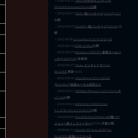
・2022/02/13
.Net Framework 3.5SP1 for
Win2000 Extended Kernel公開
・2012/09/27
XNA一括パッケージ(1.0-4.0) v1.1
公開
・2012/09/25
SlimDX一括パッケージ(2.0/4.0)
公
開
・2012/8/28
Ese Lolifox 0.3.8.9a リリース
・2012/06/16
KDW v0.96m
公開
・2012/05/29
Windows 2000 SP4 更新ロールパ
ッケージv2(r18)
(非推奨)
・2012/05/21
iTunes インストーラー for
Win2000
更新 v0.31
・2012/04/16
MediaPlayer10 for Win2k
(Build4069)拡張カーネル対応など
・2011/10/17
VMWare Playere 3.14/3.15パッチ
v3.14b
公開
・2011/04/23
AMD AHCI/RAID Driver
3.1.1548.155/3.2.1540.53
公開
・2010/09/01
SlimDXとDirectShowLibの複バー
ジョン一括インストーラー
2010/6月版公開
・2010/06/11
DirectX 9.0(June/2010) for
Win2000+拡張Kitリリース