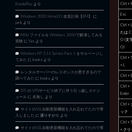
Ctrl + 
RandoPlay
より
Esc
Windows 2000 Kernel32 改造計画【BM】
に
jack
より
Ctrl +
たは Ct
MSU ファイルを Windows 2000で解凍してみる
O (文
実験
に
Yas
より
O)
Windows NT 3.51 Service Pack 5 をサルベージし
Ctrl + S
てみた
に
kouka
より
+ L
レンタルサーバーのレスポンスが悪すぎるので
Ctrl + 
調べてみた
に
kouka
より
Ctrl +
DTI の VPSサービス終了に伴う引っ越しスケジ
Enter
ュール
に
名無し
より
Ctrl 
サイトのSSL自動更新機能を入れ忘れてたので導
ック
入しました
に
通りすがり
より
Ctrl + S
サイトのSSL自動更新機能を入れ忘れてたので導
+ クリ