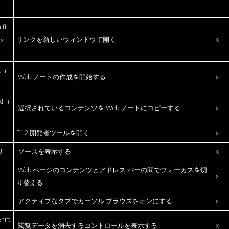
ift
ッ
リンクを新しいウィンドウで開く
x
hift
Web ノートの作成を開始する
x
lt +
選択されているコンテンツを Web ノートにコピーする
x
F12 開発者ツールを開く
x
U
ソースを表示する
x
Web ページのコンテンツとアドレス バーの間でフォーカスを切
x
り替える
アクティブなタブでカーソル ブラウズをオンにする
x
hift
閲覧データを消去するコントロールを表示する
x