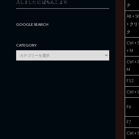
入しました
に
ぱちんこ
より
ク
Alt + Sh
+ クリ
GOOGLE SEARCH
ク
Ctrl + S
CATEGORY
+ M
category
Ctrl + A
M
F12
Ctrl + 
F6
F7
Ctrl + S