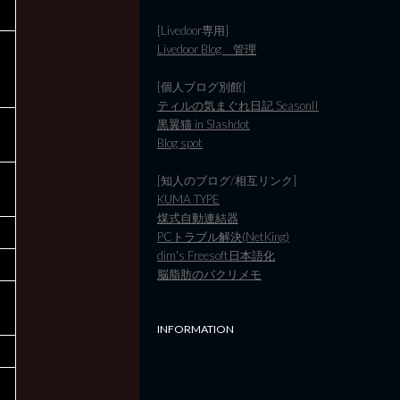
[Livedoor専用]
Livedoor Blog 管理
[個人ブログ別館]
ティルの気まぐれ日記 SeasonII
黒翼猫 in Slashdot
Blog spot
[知人のブログ/相互リンク]
KUMA TYPE
煤式自動連結器
PCトラブル解決(NetKing)
dim's Freesoft日本語化
脳脂肪のパクリメモ
INFORMATION