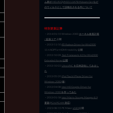
ム群が HEUR/QVM20.1.0A7B.Malware.Gen など
のウィルスとして誤検出される件について
特別更新記事
・2014/01/15 Windows 2000
カーネル改造計画
/ 拡張コア
公開
・2013/11/10
ATI Radeon Driver for Win2000
13.4 AGPFix+HDMI+mobility 公開
・2013/10/28
.Net Framework 4.0 for Win2000
Extended Kernel公開
・2013/10/22
Ultra VNC を日本語化してみまし
た
・2013/05/20
iPod Touch/iPhone Driver for
Windows 2000(改)
・2013/04/08
Intel HD Graphic Driver for
Windows 2000を作ってみた
・2013/01/18
Intel Matrix Storage Manager 8.9
更新(PCH/PCHM 対応)
・2023/08/15 PE Maker
v0.83
公開