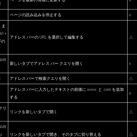
R
ページの読み込みを停止する
o
 L ま
rl +
アドレス バーの URL を選択して編集する
△
字の
hift
新しいタブでアドレス バー クエリを開く
x
E
アドレス バーで検索クエリを開く
△
アドレス バーに入力したテキストの前後に www. と .com を追加
o
する
+ クリ
リンクを新しいタブで開く
△
hift
ッ
リンクを新しいタブで開き、そのタブに切り替える
△