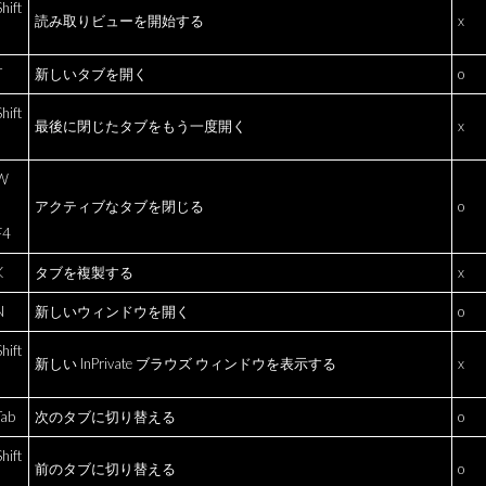
hift
読み取りビューを開始する
x
T
新しいタブを開く
o
hift
最後に閉じたタブをもう一度開く
x
 W
アクティブなタブを閉じる
o
F4
K
タブを複製する
x
N
新しいウィンドウを開く
o
hift
新しい InPrivate ブラウズ ウィンドウを表示する
x
Tab
次のタブに切り替える
o
hift
前のタブに切り替える
o