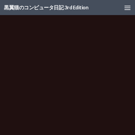
黒翼猫のコンピュータ日記 3rd Edition
コンテンツへスキップ