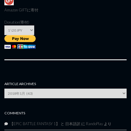
Amazon GIFT
に寄付
Donation(寄付)
ARTICLE ARCHIVES
Article
Archives
COMMENTS
【EPIC BATTLE FANTASY 1】 と 日本語訳
に
RandoPlay
より