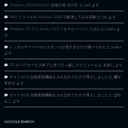
Windows 2000 Kernel32 改造計画【BM】
に
jack
より
MSU ファイルを Windows 2000で解凍してみる実験
に
Yas
より
Windows NT 3.51 Service Pack 5 をサルベージしてみた
に
kouka
よ
り
レンタルサーバーのレスポンスが悪すぎるので調べてみた
に
kouka
より
DTI の VPSサービス終了に伴う引っ越しスケジュール
に
名無し
より
サイトのSSL自動更新機能を入れ忘れてたので導入しました
に
通り
すがり
より
サイトのSSL自動更新機能を入れ忘れてたので導入しました
に
ぱち
んこ
より
GOOGLE SEARCH