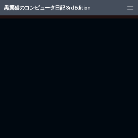
黒翼猫のコンピュータ日記 3rd Edition
コンテンツへスキップ