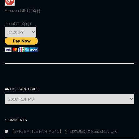
Amazon GIFT
に寄付
Donation(寄付)
ARTICLE ARCHIVES
Article
Archives
COMMENTS
【EPIC BATTLE FANTASY 1】 と 日本語訳
に
RandoPlay
より