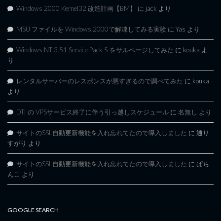
Windows 2000 Kernel32 改造計画【BM】
に
jack
より
MSU ファイルを Windows 2000で解凍してみる実験
に
Yas
より
Windows NT 3.51 Service Pack 5 をサルベージしてみた
に
kouka
よ
り
レンタルサーバーのレスポンスが悪すぎるので調べてみた
に
kouka
より
DTI の VPSサービス終了に伴う引っ越しスケジュール
に
名無し
より
サイトのSSL自動更新機能を入れ忘れてたので導入しました
に
通り
すがり
より
サイトのSSL自動更新機能を入れ忘れてたので導入しました
に
ぱち
んこ
より
GOOGLE SEARCH