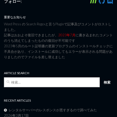
フォロー:
重要なお知らせ
Word Press の Search Regexと言うPluginで記事及びコメントがロストし
ました。
記事はおおよそ復旧できましたが、
2023年7月
に書き込まれたコメント
のうち消えてしまったものの復旧が不可能です
2023年5月のルート証明書の更新プログラムのインストールチェックに
不具合があり、インストールに成功してもエラーが表示される問題があ
りましたのでファイルを差し替えました
ARTICLE SEARCH
検
索:
RECENT ARTICLES
レンタルサーバーのレスポンスが悪すぎるので調べてみた
2026年3月17日