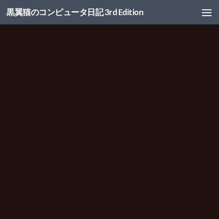
黒翼猫のコンピュータ日記 3rd Edition
コンテンツへスキップ