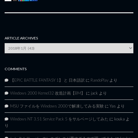
ARTICLE ARCHIVES
Article
Archives
COMMENTS
【EPIC BATTLE FANTASY 1】 と 日本語訳
に
RandoPlay
より
Windows 2000 Kernel32 改造計画【BM】
に
jack
より
MSU ファイルを Windows 2000で解凍してみる実験
に
Yas
より
Windows NT 3.51 Service Pack 5 をサルベージしてみた
に
kouka
よ
り