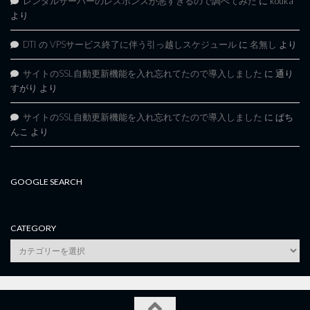
レンタルサーバーのレスポンスが悪すぎるので調べてみた
に
kouka
より
DTI の VPSサービス終了に伴う引っ越しスケジュール
に
名無し
より
サイトのSSL自動更新機能を入れ忘れてたので導入しました
に
通り
すがり
より
サイトのSSL自動更新機能を入れ忘れてたので導入しました
に
ぱち
んこ
より
GOOGLE SEARCH
CATEGORY
category