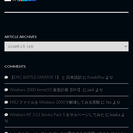
ARTICLE ARCHIVES
Article
Archives
COMMENTS
【EPIC BATTLE FANTASY 1】 と 日本語訳
に
RandoPlay
より
Windows 2000 Kernel32 改造計画【BM】
に
jack
より
MSU ファイルを Windows 2000で解凍してみる実験
に
Yas
より
Windows NT 3.51 Service Pack 5 をサルベージしてみた
に
kouka
よ
り