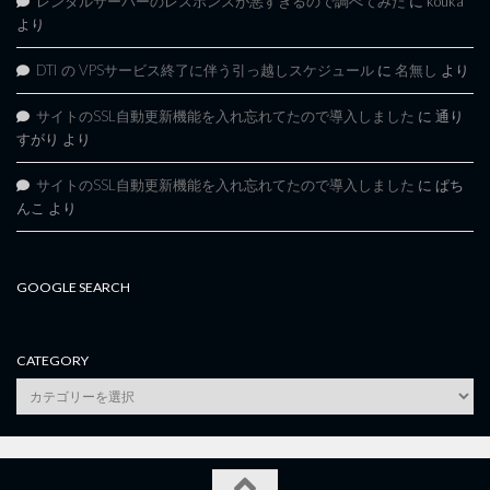
レンタルサーバーのレスポンスが悪すぎるので調べてみた
に
kouka
より
DTI の VPSサービス終了に伴う引っ越しスケジュール
に
名無し
より
サイトのSSL自動更新機能を入れ忘れてたので導入しました
に
通り
すがり
より
サイトのSSL自動更新機能を入れ忘れてたので導入しました
に
ぱち
んこ
より
GOOGLE SEARCH
CATEGORY
category