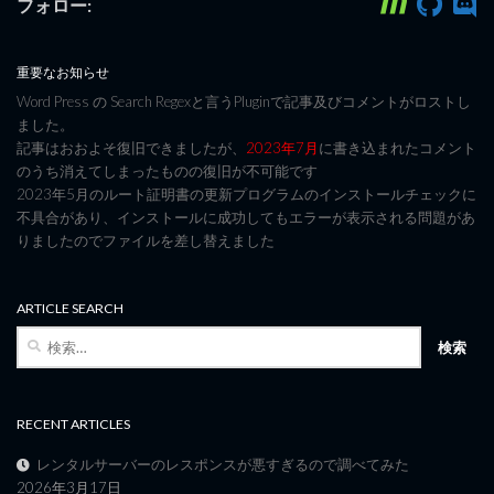
フォロー:
重要なお知らせ
Word Press の Search Regexと言うPluginで記事及びコメントがロストし
ました。
記事はおおよそ復旧できましたが、
2023年7月
に書き込まれたコメント
のうち消えてしまったものの復旧が不可能です
2023年5月のルート証明書の更新プログラムのインストールチェックに
不具合があり、インストールに成功してもエラーが表示される問題があ
りましたのでファイルを差し替えました
ARTICLE SEARCH
検
索:
RECENT ARTICLES
レンタルサーバーのレスポンスが悪すぎるので調べてみた
2026年3月17日