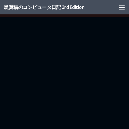
黒翼猫のコンピュータ日記 3rd Edition
コンテンツへスキップ