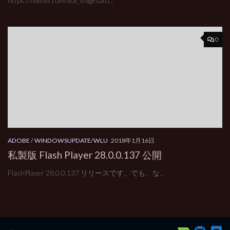
https://twitter.com/itoi_shigesato...
0
ADOBE
/
WINDOWSUPDATE/WLU
2018年1月16日
私製版 Flash Player 28.0.0.137 公開
FlashPlayer 28.0.0.137 リリースです。でも、な...