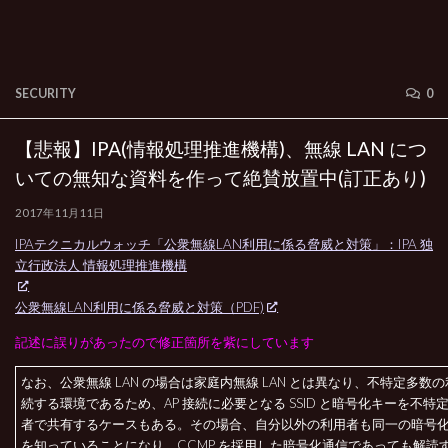
SECURITY
0
【悲報】IPA(情報処理推進機構)、無線 LAN につ
いての無知な資料を作って絶賛放置中(訂正あり)
2017年11月11日
IPAテクニカルウォッチ「公衆無線LAN利用に係る脅威と対策」：IPA 独
立行政法人 情報処理推進機構
公衆無線LAN利用に係る脅威と対策（PDF)
記述に誤りがあったので修正箇所を紫にしています
なお、公衆無線 LAN の場合は家庭内無線 LAN とは異なり、不特定多数
続する環境であるため、AP 接続に必要となる SSID と暗号化キーを不特
者で共有するケースもある。その場合、自分以外の利用者も同一の暗号
を知っていることになり、CCMP を採用した暗号化通信であっても解読