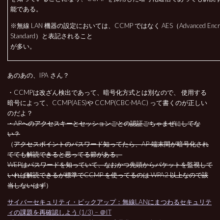
能である。
※無線 LAN 機器の設定においては、CCMP ではなく AES（Advanced Encryp
Standard）と表記されること
が多い。
あのあの、IPA さん？
・CCMPは改ざん検出であって、暗号化方式とは別なので、 使用する
暗号によって、CCMP(AES)や CCMP(CBC-MAC) って書くのが正しい
のだよ？
・APへのアクセスキーとセッションごとの認証ごちゃまぜにしてな
い？
（
アクセスポイントのパスワード知ってたら、AP-端末間が暗号化され
てても解読できると思ってる節がある。
WEPはパスワードを知っていて、なおかつ先頭からパケットを監視して
いれば解読できるが標準でCCMP を使ってるのは WPA2 以上なので該
当しないはず
）
サイバーセキュリティ・ピックアップ：無線LANにまつわるセキュリテ
ィの課題を再確認しよう (1/3) – ＠IT