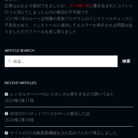
記事はおおよそ復旧できましたが、
2023年7月
に書き込まれたコメント
のうち消えてしまったものの復旧が不可能です
2023年5月のルート証明書の更新プログラムのインストールチェックに
不具合があり、インストールに成功してもエラーが表示される問題があ
りましたのでファイルを差し替えました
ARTICLE SEARCH
検
索:
RECENT ARTICLES
レンタルサーバーのレスポンスが悪すぎるので調べてみた
2026年3月17日
自宅のIPv4ネットワークがやっと復活した話
2026年2月28日
サイトのSSL自動更新機能を入れ忘れてたので導入しました