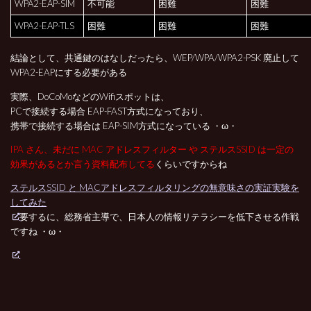
WPA2-EAP-SIM
不可能
困難
困難
WPA2-EAP-TLS
困難
困難
困難
結論として、共通鍵のはなしだったら、WEP/WPA/WPA2-PSK 廃止して
WPA2-EAPにする必要がある
実際、DoCoMoなどのWifiスポットは、
PCで接続する場合 EAP-FAST方式になっており、
携帯で接続する場合は EAP-SIM方式になっている ・ω・
IPA さん、未だに MAC アドレスフィルター や ステルスSSID は一定の
効果があるとか言う資料配布してる
くらいですからね
ステルスSSID と MACアドレスフィルタリングの無意味さの実証実験を
してみた
要するに、総務省主導で、日本人の情報リテラシーを低下させる作戦
ですね ・ω・