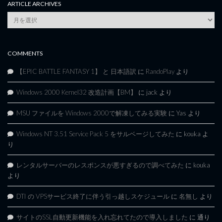
ARTICLE ARCHIVES
Article
Archives
COMMENTS
【EPIC BATTLE FANTASY 1】 と 日本語訳
に
RandoPlay
より
Windows 2000 Kernel32 改造計画【BM】
に
jack
より
MSU ファイルを Windows 2000で解凍してみる実験
に
Yas
より
Windows NT 3.51 Service Pack 5 をサルベージしてみた
に
kouka
よ
り
レンタルサーバーのレスポンスが悪すぎるので調べてみた
に
kouka
より
DTI の VPSサービス終了に伴う引っ越しスケジュール
に
名無し
より
サイトのSSL自動更新機能を入れ忘れてたので導入しました
に
通り