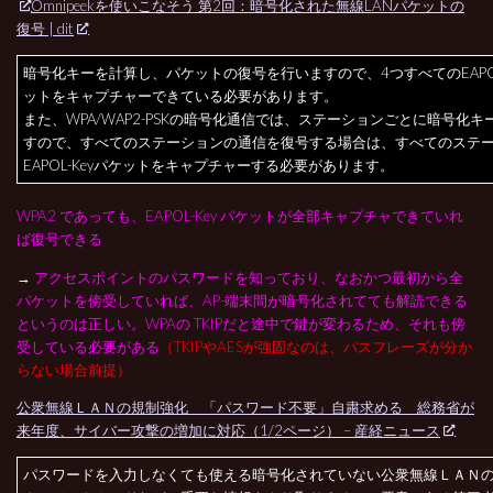
Omnipeekを使いこなそう 第2回：暗号化された無線LANパケットの
復号 | dit
暗号化キーを計算し、パケットの復号を行いますので、
4つすべてのEAPOL
ットをキャプチャーできている必要があります。
また、WPA/WAP2-PSKの暗号化通信では、ステーションごとに暗号化
すので、すべてのステーションの通信を復号する場合は、すべてのステ
EAPOL-Keyパケットをキャプチャーする必要があります。
WPA2 であっても、EAPOL-Key パケットが全部キャプチャできていれ
ば復号できる
→
アクセスポイントのパスワードを知っており、なおかつ最初から全
パケットを傍受していれば、AP-端末間が暗号化されてても解読できる
というのは正しい。WPAの TKIPだと途中で鍵が変わるため、それも傍
受している必要がある
（TKIPやAESが強固なのは、パスフレーズが分か
らない場合前提）
公衆無線ＬＡＮの規制強化 「パスワード不要」自粛求める 総務省が
来年度、サイバー攻撃の増加に対応（1/2ページ） – 産経ニュース
パスワードを入力しなくても使える暗号化されていない公衆無線ＬＡＮ