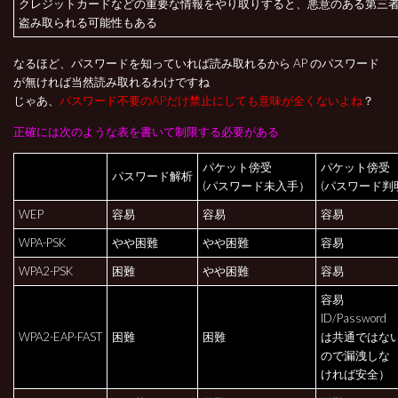
クレジットカードなどの重要な情報をやり取りすると、悪意のある第三
盗み取られる可能性もある
なるほど、パスワードを知っていれば読み取れるから AP のパスワード
が無ければ当然読み取れるわけですね
じゃあ、
パスワード不要のAPだけ禁止にしても意味が全くないよね
？
正確には次のような表を書いて制限する必要がある
パケット傍受
パケット傍受
パスワード解析
(パスワード未入手）
(パスワード判
WEP
容易
容易
容易
WPA-PSK
やや困難
やや困難
容易
WPA2-PSK
困難
やや困難
容易
容易
ID/Password
WPA2-EAP-FAST
困難
困難
は共通ではな
ので漏洩しな
ければ安全）