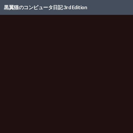
黒翼猫のコンピュータ日記 3rd Edition
コンテンツへスキップ