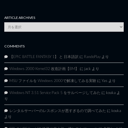
ARTICLE ARCHIVES
Article
Archives
COMMENTS
【EPIC BATTLE FANTASY 1】 と 日本語訳
に
RandoPlay
より
Windows 2000 Kernel32 改造計画【BM】
に
jack
より
MSU ファイルを Windows 2000で解凍してみる実験
に
Yas
より
Windows NT 3.51 Service Pack 5 をサルベージしてみた
に
kouka
よ
り
レンタルサーバーのレスポンスが悪すぎるので調べてみた
に
kouka
より