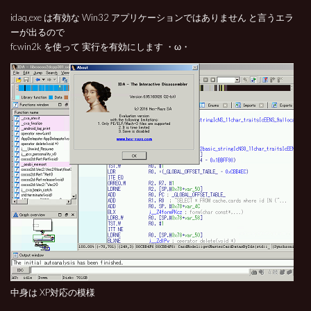
idaq.exe は有効な Win32 アプリケーションではありません と言うエラ
ーが出るので
fcwin2k を使って 実行を有効にします ・ω・
中身は XP対応の模様