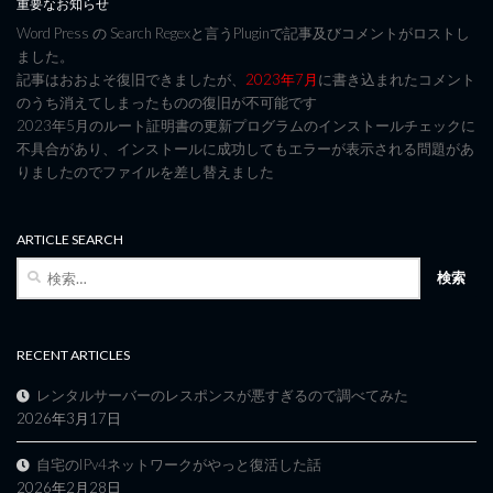
重要なお知らせ
Word Press の Search Regexと言うPluginで記事及びコメントがロストし
ました。
記事はおおよそ復旧できましたが、
2023年7月
に書き込まれたコメント
のうち消えてしまったものの復旧が不可能です
2023年5月のルート証明書の更新プログラムのインストールチェックに
不具合があり、インストールに成功してもエラーが表示される問題があ
りましたのでファイルを差し替えました
ARTICLE SEARCH
検
索:
RECENT ARTICLES
レンタルサーバーのレスポンスが悪すぎるので調べてみた
2026年3月17日
自宅のIPv4ネットワークがやっと復活した話
2026年2月28日