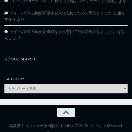
DTI の VPSサービス終了に伴う引っ越しスケジュール
に
名無し
より
サイトのSSL自動更新機能を入れ忘れてたので導入しました
に
通り
すがり
より
サイトのSSL自動更新機能を入れ忘れてたので導入しました
に
ぱち
んこ
より
GOOGLE SEARCH
CATEGORY
category
黒翼猫のコンピュータ日記 3rd Edition © 2026. All Rights Reserved.