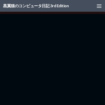
黒翼猫のコンピュータ日記 3rd Edition
コンテンツへスキップ