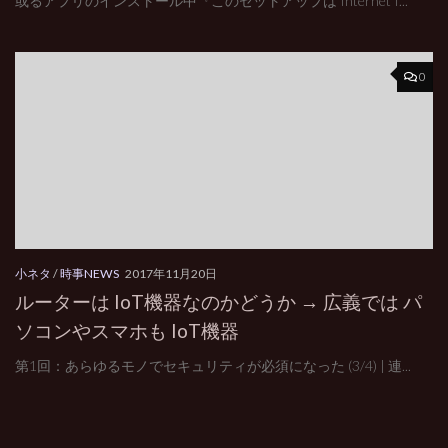
或るアプリのインストール中『このセットアップは Internet I...
0
小ネタ
/
時事NEWS
2017年11月20日
ルーターは IoT機器なのかどうか → 広義では パ
ソコンやスマホも IoT機器
第1回：あらゆるモノでセキュリティが必須になった (3/4) | 連...