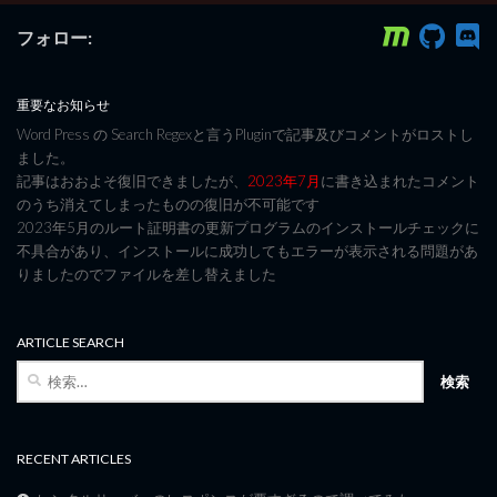
フォロー:
重要なお知らせ
Word Press の Search Regexと言うPluginで記事及びコメントがロストし
ました。
記事はおおよそ復旧できましたが、
2023年7月
に書き込まれたコメント
のうち消えてしまったものの復旧が不可能です
2023年5月のルート証明書の更新プログラムのインストールチェックに
不具合があり、インストールに成功してもエラーが表示される問題があ
りましたのでファイルを差し替えました
ARTICLE SEARCH
検
索:
RECENT ARTICLES