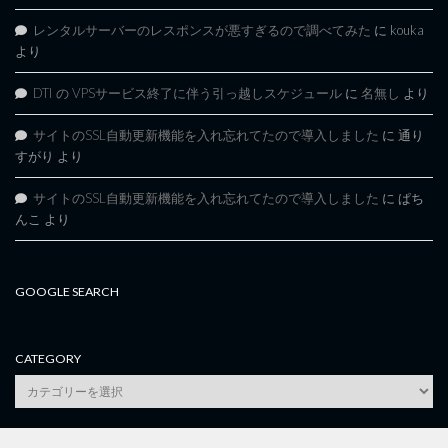
レンタルサーバーのレスポンスが悪すぎるので調べてみた
に
kouka
より
DTI の VPSサービス終了に伴う引っ越しスケジュール
に
名無し
より
サイトのSSL自動更新機能を入れ忘れてたので導入しました
に
通り
すがり
より
サイトのSSL自動更新機能を入れ忘れてたので導入しました
に
ぱち
んこ
より
GOOGLE SEARCH
CATEGORY
category