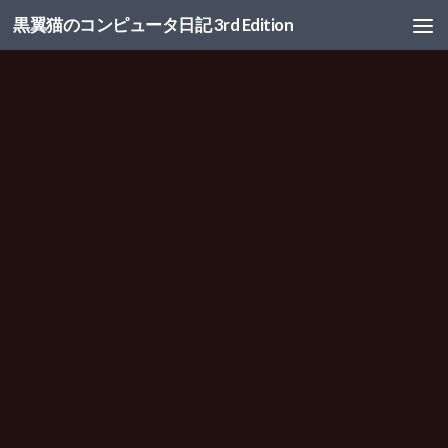
黒翼猫のコンピュータ日記 3rd Edition
コンテンツへスキップ