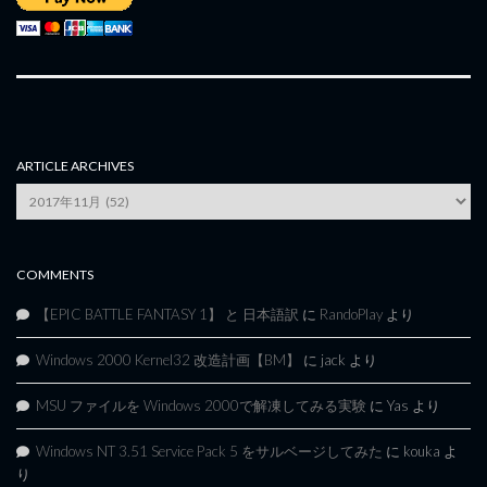
ARTICLE ARCHIVES
Article
Archives
COMMENTS
【EPIC BATTLE FANTASY 1】 と 日本語訳
に
RandoPlay
より
Windows 2000 Kernel32 改造計画【BM】
に
jack
より
MSU ファイルを Windows 2000で解凍してみる実験
に
Yas
より
Windows NT 3.51 Service Pack 5 をサルベージしてみた
に
kouka
よ
り