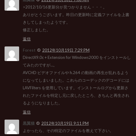
>2012/10/16更新分が見つかりません・・・。
ありがとうございます。昨日の更新時に定義ファイルを上書
きしてしまったようです。
修正しました。
返信
Forest
2012年10月19日 7:29 PM
DirectX9.0c + Extension for Windows2000 をインストールし
てみたのですが…。
AVCHD ビデオファイルや h.264 の動画の再生が乱れるよう
になってしまいました。これらのコーデックのデコードには
LAVFilters を使用しています。インストールログから更新さ
れたファイルを特定し元に戻したところ、きちんと再生され
るようになりました。
返信
黒翼猫
2012年10月19日 9:11 PM
よかったら、その特定のファイルを教えて下さい。