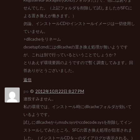
せんでした。（上記フォルダを削除して試しましたがSFCに
よる置き換えが働きます。）
勿論、インストールCDやインストールイメージは一切使用し
ていません。
>dllcacheをリネーム
dxsetupf.cmdにはdllcacheの置き換え処理が無いようです
が、これは別で行っているということでしょうか？
とりあえず環境要因のようですので暫く調査してみます。回
答ありがとうございました。
返信
po
2012年10月22日 8:27 PM
連投すみません。
私の環境では、インストール時にdllcacheフォルダが効いて
いるようです。
試しにdllcacheからmsdv.sysやccdecode.sysを削除してイン
ストールしてみたところ、SFCの置き換え処理が阻害されま
した。（インストールCDを～のダイアログが表示される。）