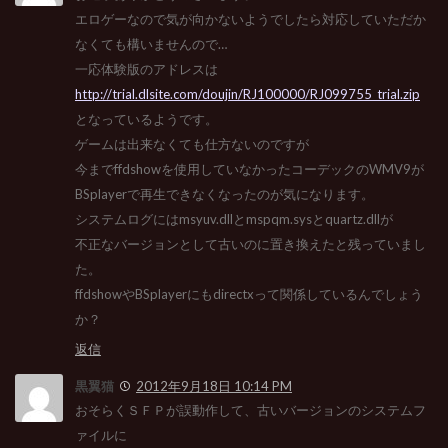
エロゲーなので気が向かないようでしたら対応していただか
なくても構いませんので…
一応体験版のアドレスは
http://trial.dlsite.com/doujin/RJ100000/RJ099755_trial.zip
となっているようです。
ゲームは出来なくても仕方ないのですが
今までffdshowを使用していなかったコーデックのWMV9が
BSplayerで再生できなくなったのが気になります。
システムログにはmsyuv.dllとmspqm.sysとquartz.dllが
不正なバージョンとして古いのに置き換えたと残っていまし
た。
ffdshowやBSplayerにもdirectxって関係しているんでしょう
か？
返信
黒翼猫
2012年9月18日 10:14 PM
おそらくＳＦＰが誤動作して、古いバージョンのシステムフ
ァイルに