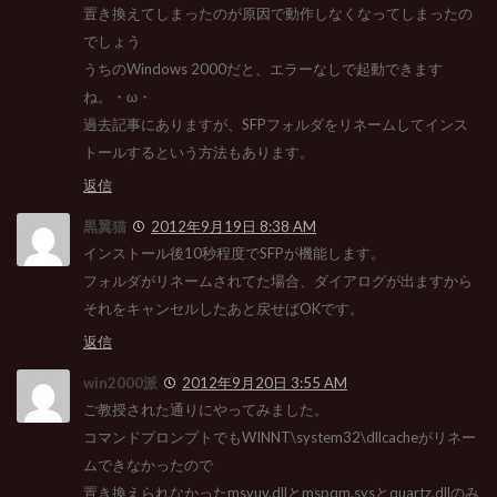
置き換えてしまったのが原因で動作しなくなってしまったの
でしょう
うちのWindows 2000だと、エラーなしで起動できます
ね。・ω・
過去記事にありますが、SFPフォルダをリネームしてインス
トールするという方法もあります。
返信
黒翼猫
2012年9月19日 8:38 AM
インストール後10秒程度でSFPが機能します。
フォルダがリネームされてた場合、ダイアログが出ますから
それをキャンセルしたあと戻せばOKです。
返信
win2000派
2012年9月20日 3:55 AM
ご教授された通りにやってみました。
コマンドプロンプトでもWINNT\system32\dllcacheがリネー
ムできなかったので
置き換えられなかったmsyuv.dllとmspqm.sysとquartz.dllのみ