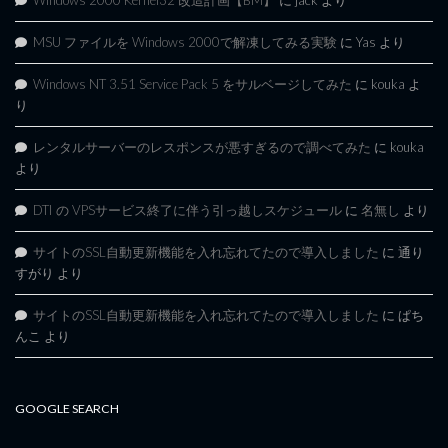
MSU ファイルを Windows 2000で解凍してみる実験
に
Yas
より
Windows NT 3.51 Service Pack 5 をサルベージしてみた
に
kouka
よ
り
レンタルサーバーのレスポンスが悪すぎるので調べてみた
に
kouka
より
DTI の VPSサービス終了に伴う引っ越しスケジュール
に
名無し
より
サイトのSSL自動更新機能を入れ忘れてたので導入しました
に
通り
すがり
より
サイトのSSL自動更新機能を入れ忘れてたので導入しました
に
ぱち
んこ
より
GOOGLE SEARCH