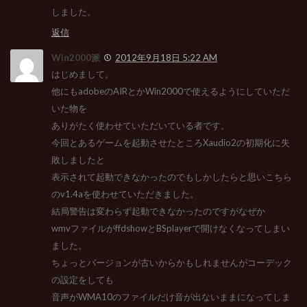
しました。
返信
Win2000派
2012年9月18日 5:22 AM
はじめまして。
他にもadobeのAIRとかWin2000で使えるようにしていただ
いた物を
ありがたく使わせていただいている者です。
今回とあるゲームを起動させたところXaudio2の初期化に失
敗しましたと
表示されて起動できなかったのでもしかしたらと思いこちら
のv1.4aを使わせていただきました。
結局警告は変わらず起動できなかったのですがなぜか
wmvファイルがffdshowとBSplayerで開けなくなってしまい
ました。
ちょっとバージョンが古いからかもしれませんがコーデック
の設定をしても
音声がWMA10のファイルだけ音が出ないままになってしま