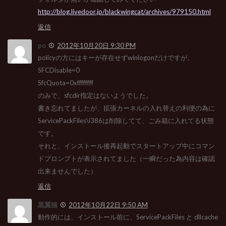
http://blog.livedoor.jp/blackwingcat/archives/979150.html
返信
po
2012年10月20日 9:30 PM
policyの方にはキーが存在せずwinlogonだけですが、
SFCDisable=0
SfcQuota=0xffffffff
のみで、sfcdir指定はないようでした。
書き忘れてましたが、拡張カーネルの入れ替えの利便の為に
ServicePackFiles\i386は削除してて、ごみ箱に入れてる状態
です。
それと、インストール後再起動でスタートアップ中にコマン
ドプロンプトが表示されてました（一瞬だった為内容は確認
出来ませんでした）
返信
黒翼猫
2012年10月22日 9:50 AM
動作的には、インストール前に、ServicePackFiles と dllcache