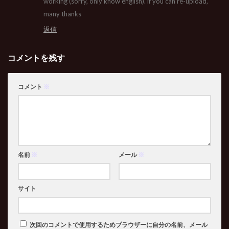
working (sorry, only know english). if you can re-upload,
many thanks
返信
コメントを残す
コメント
※
名前
※
メール
※
サイト
次回のコメントで使用するためブラウザーに自分の名前、メール