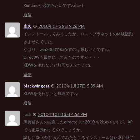
Runtimeが必要みたいですね|ω･)
返信
永久
2010年1月26日 9:26 PM
インストールしてみましたが、ロストプラネットの体験版動
きませんでした。
やはり、win2000で動かすのは厳しいんですね。
DirectX9も最新にしてみたのですが・・・
KDWを使わないと無理なんですかね。
返信
blackwingcat
2010年1月27日 5:39 AM
KDWを使わないと無理ですね
返信
jack
2010年10月13日 4:56 PM
黒翼猫さんの改良したdirectx_Jun2010_w2k.exeですが、XP
でも正常動作するのでしょうか。
試しにXP SP3に入れてみたところインストールは正常に終了