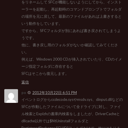
をリネームして SFCが機能しないようにしてから、インスト
ーラーを起動し、再起動時のコマンドプロンプトでフォルダ
の場所を元に戻して、最新のファイルがあれば上書きすると
いう動作をしています。
ですから、SFCフォルダが別にあれば書き戻されてしまうよ
うです。
他に、書き戻し用のフォルダがないか確認してみてくださ
い。
例えば、Windows 2000 CDが挿入されていたり、CDのイメ
ージ指定フォルダに存在すると
SFCはそこから復元します。
返信
po
2012年10月22日 6:51 PM
イベントログからccdecode.sysやmsdv.sys、dinput.dllなどの
SFCが作動したファイルについて全ドライブに対し、ファイ
ル検索とExplzhの書庫内検索をしましたが、DriverCacheと
dllcache以外では$NtUninstallフォルダと
RegisteredPackages/{GUID}フォルダだけで、他にはありま