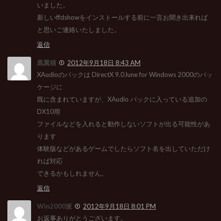
いました。
新しいffdshowをインストールする前に一言お聞き出来れば
と思いご連絡いたしました。
返信
黒翼猫
2012年9月18日 8:43 AM
XAudioのパックは DirectX 9.0June for Windows 2000のパッ
ケージに
既に含まれていますが、XAudio パックに入っている追加の
DX10用
ファイルなどを入れると動作しないソフトが出る可能性があ
ります
体験版などがあるゲームでしたらソフト名を出していただけ
れば対応
できるかもしれません。
返信
Win2000派
2012年9月18日 8:01 PM
お返事ありがとうございます。