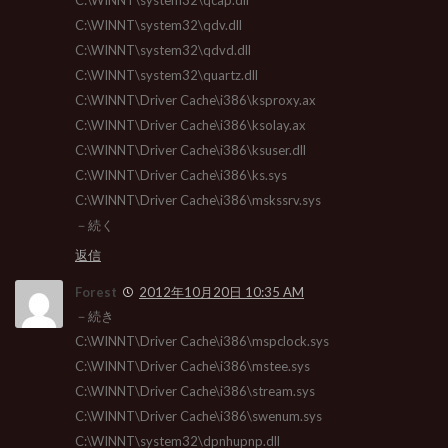
C:\WINNT\system32\qcap.dll
C:\WINNT\system32\qdv.dll
C:\WINNT\system32\qdvd.dll
C:\WINNT\system32\quartz.dll
C:\WINNT\Driver Cache\i386\ksproxy.ax
C:\WINNT\Driver Cache\i386\ksolay.ax
C:\WINNT\Driver Cache\i386\ksuser.dll
C:\WINNT\Driver Cache\i386\ks.sys
C:\WINNT\Driver Cache\i386\mskssrv.sys
－続く
返信
Forest
2012年10月20日 10:35 AM
－続き
C:\WINNT\Driver Cache\i386\mspclock.sys
C:\WINNT\Driver Cache\i386\mstee.sys
C:\WINNT\Driver Cache\i386\stream.sys
C:\WINNT\Driver Cache\i386\swenum.sys
C:\WINNT\system32\dpnhupnp.dll