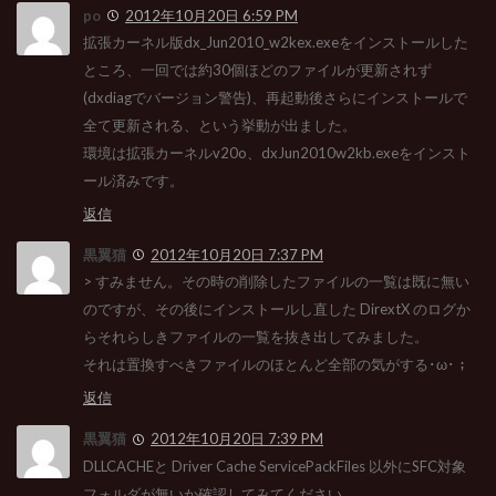
po
2012年10月20日 6:59 PM
拡張カーネル版dx_Jun2010_w2kex.exeをインストールした
ところ、一回では約30個ほどのファイルが更新されず
(dxdiagでバージョン警告)、再起動後さらにインストールで
全て更新される、という挙動が出ました。
環境は拡張カーネルv20o、dxJun2010w2kb.exeをインスト
ール済みです。
返信
黒翼猫
2012年10月20日 7:37 PM
> すみません。その時の削除したファイルの一覧は既に無い
のですが、その後にインストールし直した DirextX のログか
らそれらしきファイルの一覧を抜き出してみました。
それは置換すべきファイルのほとんど全部の気がする･ω･；
返信
黒翼猫
2012年10月20日 7:39 PM
DLLCACHEと Driver Cache ServicePackFiles 以外にSFC対象
フォルダが無いか確認してみてください