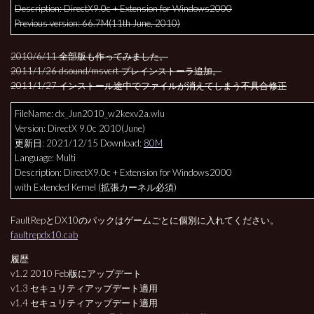
Description: DirectX9.0c + Extension for Windows2000
Previous version: 66.7M(11th June, 2010)
2010/6/11 全部版も作ってみました。
2011/1/26 dsound/msvcrt プレインストーラ追加。
2011/1/27 インストール途中でファイルが消えてしまう不具合修正
FileName: dx_Jun2010_w2kexv2a.wlu
Version: DirectX 9.0c 2010(June)
更新日: 2021/12/15 Download:
80M
Language: Multi
Description: DirectX9.0c + Extension for Windows2000
with Extended Kernel (拡張カーネル必須)
FaultRepとDX10のパックはゲームごとに個別に入れてください。
faultrepdx10.cab
履歴
v1.2 2010 Feb版にアップデート
v1.3 セキュリティアップデート適用
v1.4 セキュリティアップデート適用