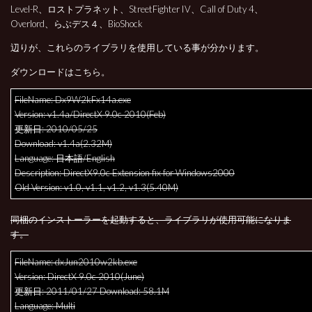
Level-R、
ロストプラネット、StreetFighter IV、Call of Duty 4、
Overlord
、らぶデス４
、
BioShock
辺りが、これらのライブラリを使用している事が分かります。
ダウンロードはこちら。
FileName: Dx9W2kFx14a.exe
Version: v1.4a/DirectX 9.0c 2010(Feb)
更新日: 2010/05/25
Download: v1.4a(2.32M)
Language: 日本語/English
Description: DirectX9.0c Extension fix for Windows2000
Old Version: v1.0, v1.1, v1.2, v1.3(5.40M)
同梱のインストーラーを起動すると、ライブラリが使用可能になりま
す。
FileName: dxJun2010w2kb.exe
Version: DirectX 9.0c 2010(June)
更新日: 2011/01/27 Download: 58.1M
Language: Multi