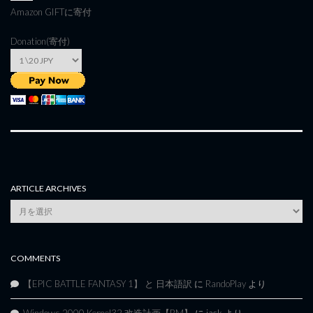
Amazon GIFT
に寄付
Donation(寄付)
ARTICLE ARCHIVES
Article
Archives
COMMENTS
【EPIC BATTLE FANTASY 1】 と 日本語訳
に
RandoPlay
より
Windows 2000 Kernel32 改造計画【BM】
に
jack
より