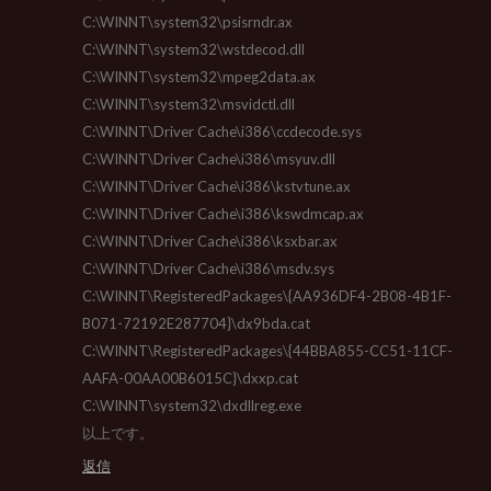
C:\WINNT\system32\psisrndr.ax
C:\WINNT\system32\wstdecod.dll
C:\WINNT\system32\mpeg2data.ax
C:\WINNT\system32\msvidctl.dll
C:\WINNT\Driver Cache\i386\ccdecode.sys
C:\WINNT\Driver Cache\i386\msyuv.dll
C:\WINNT\Driver Cache\i386\kstvtune.ax
C:\WINNT\Driver Cache\i386\kswdmcap.ax
C:\WINNT\Driver Cache\i386\ksxbar.ax
C:\WINNT\Driver Cache\i386\msdv.sys
C:\WINNT\RegisteredPackages\{AA936DF4-2B08-4B1F-
B071-72192E287704}\dx9bda.cat
C:\WINNT\RegisteredPackages\{44BBA855-CC51-11CF-
AAFA-00AA00B6015C}\dxxp.cat
C:\WINNT\system32\dxdllreg.exe
以上です。
返信