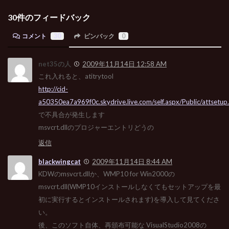
30件のフィードバック
コメント
30
ピンバック
0
net35の人
2009年11月14日 12:58 AM
これ入れると、atitrytool
http://cid-
a50350ea7a969f0c.skydrive.live.com/self.aspx/Public/attsetup
で不具合が発生します
msvcrt.dllのプロジャーエントリどうの
返信
blackwingcat
2009年11月14日 8:44 AM
KDWのmsvcrt.dllか、WMP10 for Win2000の
msvcrt.dll(WMP10インストールしなくてもセットアップを最
初に実行するとインストールされます)を導入して見てくださ
い。
後、このソフト自体、再頒布可能な VisualStudio2008の