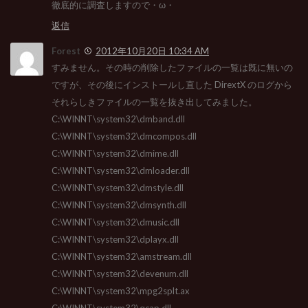
徹底的に調査しますので・ω・
返信
Forest
2012年10月20日 10:34 AM
すみません。その時の削除したファイルの一覧は既に無いの
ですが、その後にインストールし直した DirextX のログから
それらしきファイルの一覧を抜き出してみました。
C:\WINNT\system32\dmband.dll
C:\WINNT\system32\dmcompos.dll
C:\WINNT\system32\dmime.dll
C:\WINNT\system32\dmloader.dll
C:\WINNT\system32\dmstyle.dll
C:\WINNT\system32\dmsynth.dll
C:\WINNT\system32\dmusic.dll
C:\WINNT\system32\dplayx.dll
C:\WINNT\system32\amstream.dll
C:\WINNT\system32\devenum.dll
C:\WINNT\system32\mpg2splt.ax