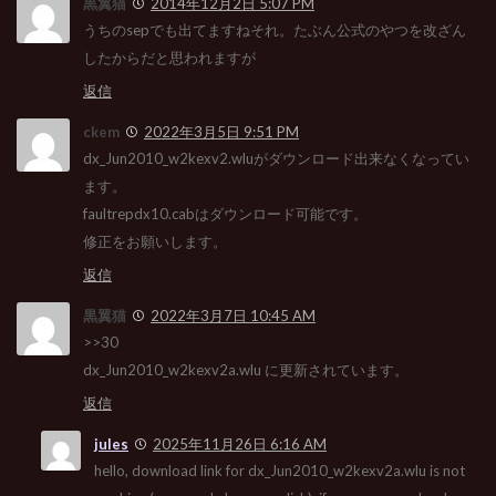
黒翼猫
2014年12月2日 5:07 PM
うちのsepでも出てますねそれ。たぶん公式のやつを改ざん
したからだと思われますが
返信
ckem
2022年3月5日 9:51 PM
dx_Jun2010_w2kexv2.wluがダウンロード出来なくなってい
ます。
faultrepdx10.cabはダウンロード可能です。
修正をお願いします。
返信
黒翼猫
2022年3月7日 10:45 AM
>>30
dx_Jun2010_w2kexv2a.wlu に更新されています。
返信
jules
2025年11月26日 6:16 AM
hello, download link for dx_Jun2010_w2kexv2a.wlu is not