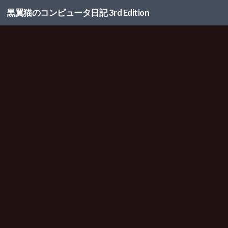
黒翼猫のコンピュータ日記 3rd Edition
コンテンツへスキップ