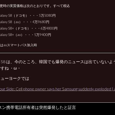
更時の実質価格は次のとおりです。すべて税込
alaxy S8（ドコモ）・・・5万5080円
alaxy S8（au）・・・4万9680円
alaxy S8+（ドコモ）・・・6万4800円
alaxy S8+（au）・・・5万9400円
版はauスマートパス加入時
axy S8 は、今のところ、韓国でも爆発のニュースは出ていない
すね ・ω・
ニューヨークでは
our Side: Cell phone owner says her Samsung suddenly exploded |
スン携帯電話所有者は突然爆発したと証言