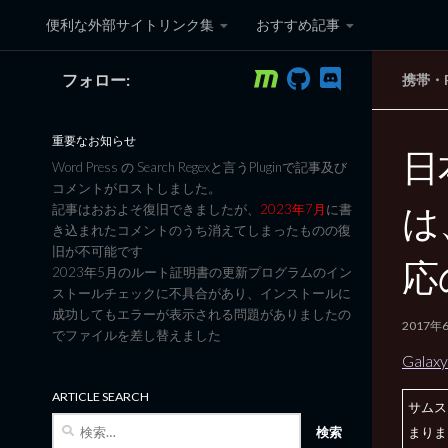
便利な外部サイトリンク集
おすすめ記事
コンテンツへスキップ
フォロー:
携帯・
黒翼猫のコンピュータ日記 3
重要なお知らせ
日
Word Press の Search Regexと言うPluginで記事及び
コメントがロストしました。
は
記事はおおよそ復旧できましたが、
2023年7月
に書
き込まれたコメントのうち消えてしまったものの復
旧が不可能です
応
2023年5月のルート証明書の更新プログラムのイン
ストールチェックに不具合があり、インストールに
成功してもエラーが表示される問題がありましたの
2017年
でファイルを差し替えました
Gala
ARTICLE SEARCH
サムス
検
まりま
索: