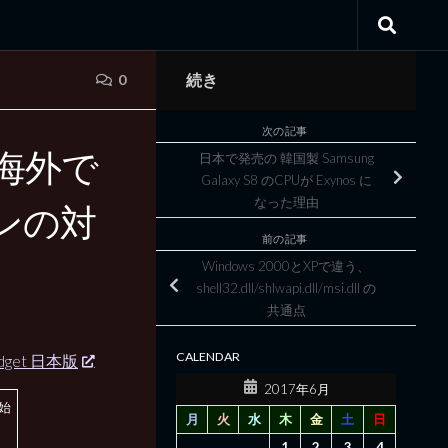
続き
0
次の記事
方海外で
日本で発売の 韓国製 Samsung
Galaxy S8 のCPUが Exynos に
なった理由
スンの対
前の記事
Windows 2000とXPで違う、
shell32.dll/shlwapi.dll/msi.dll の
共通点
CALENDAR
dget 日本版
2017年6月
り始
月
火
水
木
金
土
日
1
2
3
4