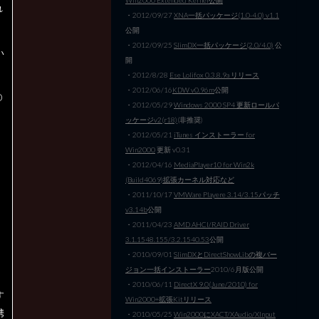
れ
・2012/09/27
XNA一括パッケージ(1.0-4.0) v1.1
公開
・2012/09/25
SlimDX一括パッケージ(2.0/4.0)
公
い
開
・2012/8/28
Ese Lolifox 0.3.8.9a リリース
・2012/06/16
KDW v0.96m
公開
O
・2012/05/29
Windows 2000 SP4 更新ロールパ
ッケージv2(r18)
(非推奨)
・2012/05/21
iTunes インストーラー for
Win2000
更新 v0.31
・2012/04/16
MediaPlayer10 for Win2k
(Build4069)拡張カーネル対応など
・2011/10/17
VMWare Playere 3.14/3.15パッチ
v3.14b
公開
・2011/04/23
AMD AHCI/RAID Driver
3
3.1.1548.155/3.2.1540.53
公開
・2010/09/01
SlimDXとDirectShowLibの複バー
ジョン一括インストーラー
2010/6月版公開
・2010/06/11
DirectX 9.0(June/2010) for
す
Win2000+拡張Kitリリース
携
・2010/05/25
Win2000にXACT/XAudio/XInput