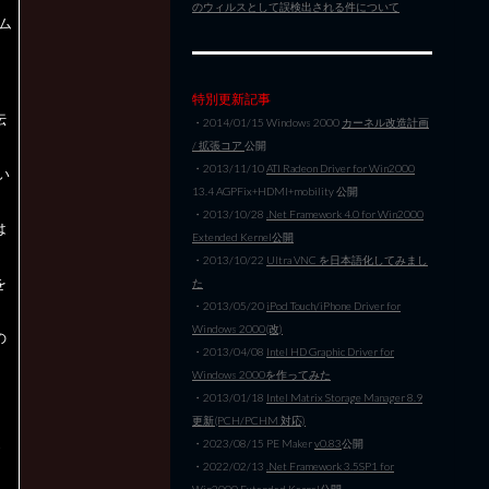
のウィルスとして誤検出される件について
サム
特別更新記事
伝
・2014/01/15 Windows 2000
カーネル改造計画
/ 拡張コア
公開
・2013/11/10
ATI Radeon Driver for Win2000
い
13.4 AGPFix+HDMI+mobility 公開
・2013/10/28
.Net Framework 4.0 for Win2000
は
Extended Kernel公開
・2013/10/22
Ultra VNC を日本語化してみまし
を
た
・2013/05/20
iPod Touch/iPhone Driver for
Windows 2000(改)
の
・2013/04/08
Intel HD Graphic Driver for
Windows 2000を作ってみた
・2013/01/18
Intel Matrix Storage Manager 8.9
更新(PCH/PCHM 対応)
・2023/08/15 PE Maker
v0.83
公開
め
・2022/02/13
.Net Framework 3.5SP1 for
Win2000 Extended Kernel公開