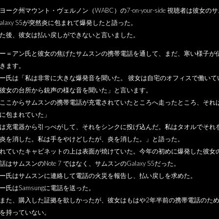
ヨーク州マウント・ヴェルノン（WABC）の7-on-your-side 視聴者は彼女の
Galaxy S5が突然炎に包まれて爆発したと語った。
た後、彼女は払い戻しができないと言いました。
ー＝アン氏と彼女の焦げたサムスンの携帯電話を通して、まだ、寒い様子が
きます。
ー氏は「私は非常に大きな爆発音を聞いた。 彼女は自宅のオフィスで働いて
彼女の台所から銃声の様な音を聞いた」と言います。
ここからサムスンの携帯電話が充電されていたところへ走ったところ、それ
に包まれていた」
は充電器から引っぺがして、それをシンクに投げ込んだ。私はタオルでそれ
炎を消した。私は手をやけどしたが、炎を消した。」と語った。
れていたキャビネットの上は表面が焼けていた。今年の初めに爆発した彼女
話はサムスンのNote 7 ではなく、サムスンのGalaxy S5だった。
ー氏はサムスンに連絡して電話の火災を報告し、払い戻しを求めた。
ー氏はSamsungに電話を送った。
また、購入した証拠を欲しかったが、彼女はもはや2年半前の携帯電話のた
を持っていない。