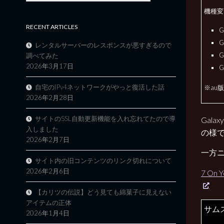
機種変
RECENT ARTICLES
G
G
レンタルサーバーのレスポンスが悪すぎるので
G
調べてみた
2026年3月17日
G
自宅のIPv4ネットワークがやっと復活した話
※au
2026年2月28日
サイトのSSL自動更新機能を入れ忘れてたので導
Gal
入しました
の様で
2026年2月7日
一方
サイト内の旧コンテンツのリンク切れについて
2026年2月6日
7 On Y
【カリツの伝説】どう見ても綿菓子に見えない
アイテムの正体
サム
2026年1月4日