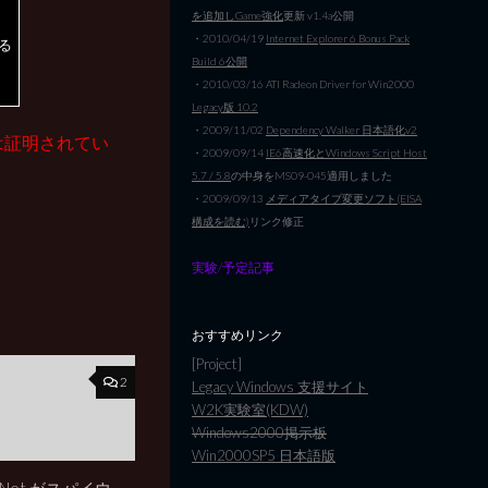
を追加しGame強化
更新 v1.4a公開
、
・2010/04/19
Internet Explorer 6 Bonus Pack
る
Build 6公開
・2010/03/16 ATI Radeon Driver for Win2000
Legacy版 10.2
・2009/11/02
Dependency Walker 日本語化v2
は証明されてい
・2009/09/14
IE6高速化とWindows Script Host
5.7 / 5.8
の中身をMS09-045適用しました
・2009/09/13
メディアタイプ変更ソフト(EISA
構成を読む)
リンク修正
実験/予定記事
おすすめリンク
[Project]
2
Legacy Windows 支援サイト
W2K実験室(KDW)
Windows2000掲示板
Win2000SP5 日本語版