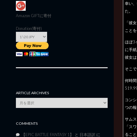
幸い、
た。
Amazon GIFT
に寄付
「彼女
Donation(寄付)
ことを
ほぼ3
に手紙
彼女は
そこで、
何時間
519
ARTICLE ARCHIVES
コンシ
Article
Archives
つの報
サムス
COMMENTS
「スワ
ること
【EPIC BATTLE FANTASY 1】 と 日本語訳
に