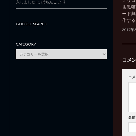
グリコ
入しました
に
ぱちんこ
より
＆黒猫
ード無
作する
GOOGLE SEARCH
2017年
CATEGORY
category
コメ
コメ
名前