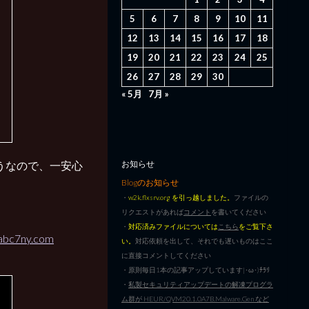
5
6
7
8
9
10
11
12
13
14
15
16
17
18
19
20
21
22
23
24
25
26
27
28
29
30
« 5月
7月 »
ようなので、一安心
お知らせ
Blogのお知らせ
・
w2k.flxsrv.org を引っ越しました。
ファイルの
リクエストがあれば
コメント
を書いてください
・
対応済みファイルについては
こちら
をご覧下さ
 abc7ny.com
い。
対応依頼を出して、それでも遅いものはここ
に直接コメントしてください
・原則毎日1本の記事アップしています|･ω･)ﾁﾗﾘ
・
私製セキュリティアップデートの解凍プログラ
ム群が HEUR/QVM20.1.0A7B.Malware.Gen など