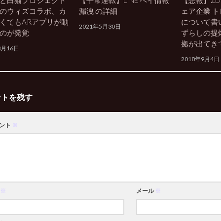
と白猫プロジェクト
【平常運転】LINE ペイ情報
【悲報】ZD
のウィズコラボ、カ
漏洩 の詳細
ェア企業 
くてもARアプリが動
について書
2021年5月30日
のが発覚
ずらしの提
拠が出てき
3月16日
2018年9月4日
ントを残す
ント
※
※
メール
※