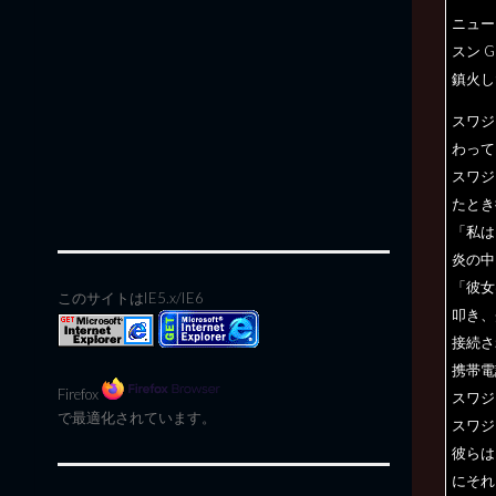
ニュー
スン 
鎮火し
スワジ
わって
スワジ
たとき
「私は
炎の中
「彼女
このサイトはIE5.x/IE6
叩き、
接続さ
携帯電
Firefox
スワジ
で最適化されています。
スワジ
彼らは
にそれ