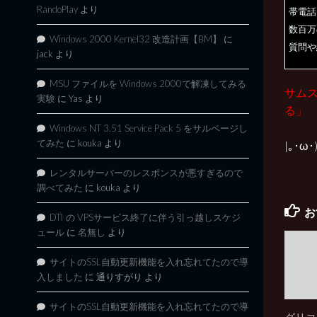
RandoPlay
より
帯電話
数百万
Windows 2000 Kernel32 改造計画【BM】
に
質問や
jack
より
MSU ファイルを Windows 2000で解凍してみる
サム
実験
に
Yas
より
る」
Windows NT 3.51 Service Pack 5 をサルベージし
てみた
に
kouka
より
|｡･ω
レンタルサーバーのレスポンスが悪すぎるので
調べてみた
に
kouka
より
お
DTI の VPSサービス終了に伴う引っ越しスケジ
ュール
に
名無し
より
サイトのSSL自動更新機能を入れ忘れてたので導
入しました
に
通りすがり
より
サイトのSSL自動更新機能を入れ忘れてたので導