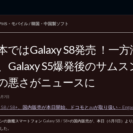
PHS・モバイル
/
韓国・中国製ソフト
rd Edition
Windows 2000 tunes up blog
本ではGalaxy S8発売 ！一
、Galaxy S5爆発後のサム
の悪さがニュースに
6月7日
xy S8 / S8+、国内販売が本日開始。ドコモとauが取り扱い – Enga
ンの旗艦スマートフォン Galaxy S8 / S8+の国内販売が、本日（6月8日）よ
した。