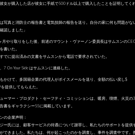
彼女が購入した店が彼女に手紙で500ドル以上で購入したことを証明してく
は写真と消防士の報告書と電気技師の報告を送り。自分の家に何も問題がな
確認しました」
ヶ月やり取りをした後、前述のマウント・ヴァーノン委員長はサムスンのCE
を書いた。
すでに提出済みの文書をサムスンから電話で要求されていた。
7 On Your Side はサムスンに連絡した。
もかけて、多国籍企業の代理人がボイスメールを送り、全額の払い戻し$
.99を提供してもらえた。
ューマー・プロダクト・セーフティ・コミッションは、暖房、喫煙、火災の
告書をギャラクシーS5に掲載しています。
ンの企業声明：
ジー氏には、顧客サービスの待遇について謝罪し、私たちのサポートを提供
ができました。私たちは、何が起こったのかを調査し、事件を調査中です。