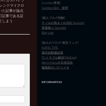
Net がスパイウ
[Livedoor専用]
トレンドマイクロ
Livedoor Blog 管理
いた記事が論点
灯記事である証
[個人ブログ別館]
てしまう
ティルの気まぐれ日記 SeasonII
黒翼猫 in Slashdot
Blog spot
[知人のブログ/相互リンク]
KUMA TYPE
煤式自動連結器
PCトラブル解決(NetKing)
dim's Freesoft日本語化
脳脂肪のパクリメモ
INFORMATION