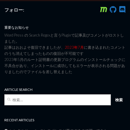
フォロー:
重要なお知らせ
Word Press の Search Regexと言うPluginで記事及びコメントがロストし
ました。
記事はおおよそ復旧できましたが、
2023年7月
に書き込まれたコメント
のうち消えてしまったものの復旧が不可能です
2023年5月のルート証明書の更新プログラムのインストールチェックに
不具合があり、インストールに成功してもエラーが表示される問題があ
りましたのでファイルを差し替えました
ARTICLE SEARCH
検
索:
RECENT ARTICLES