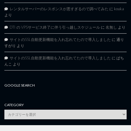
レンタルサーバーのレスポンスが悪すぎるので調べてみた
に
kouka
より
DTI の VPSサービス終了に伴う引っ越しスケジュール
に
名無し
より
サイトのSSL自動更新機能を入れ忘れてたので導入しました
に
通り
すがり
より
サイトのSSL自動更新機能を入れ忘れてたので導入しました
に
ぱち
んこ
より
GOOGLE SEARCH
CATEGORY
category