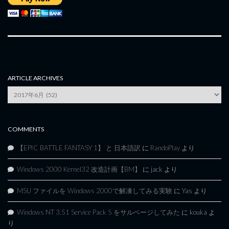
ARTICLE ARCHIVES
Article
Archives
COMMENTS
【EPIC BATTLE FANTASY 1】 と 日本語訳
に
RandoPlay
より
Windows 2000 Kernel32 改造計画【BM】
に
jack
より
MSU ファイルを Windows 2000で解凍してみる実験
に
Yas
より
Windows NT 3.51 Service Pack 5 をサルベージしてみた
に
kouka
よ
り