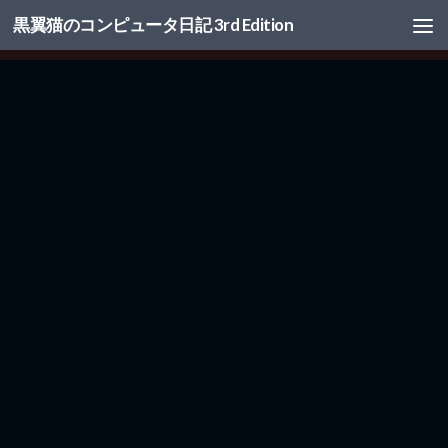
黒翼猫のコンピュータ日記 3rd Edition
コンテンツへスキップ