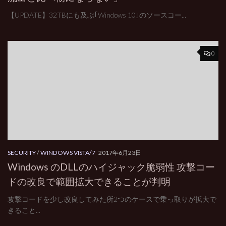
【UPDATE】32TBにも及ぶ｢Windows 10｣のソースコー...
0
SECURITY
/
WINDOWS VISTA/7
2017年6月23日
Windows のDLLのハイジャック脆弱性 攻撃コー
ドの改良で範囲拡大できることが判明
攻撃コードを少し改良してみた所2つのケースで乗っ取りが拡大で
きること...