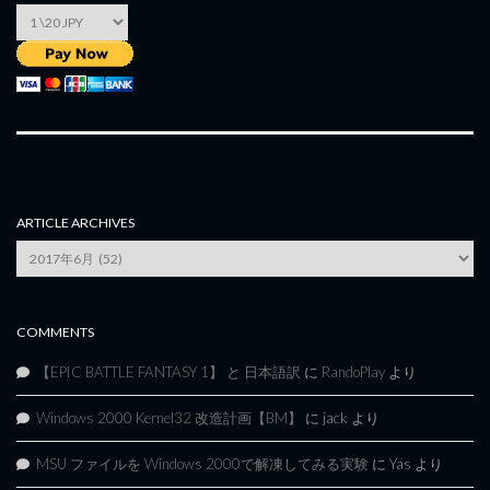
ARTICLE ARCHIVES
Article
Archives
COMMENTS
【EPIC BATTLE FANTASY 1】 と 日本語訳
に
RandoPlay
より
Windows 2000 Kernel32 改造計画【BM】
に
jack
より
MSU ファイルを Windows 2000で解凍してみる実験
に
Yas
より