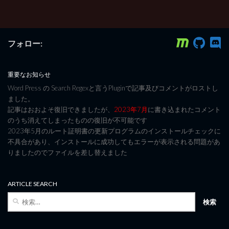
フォロー:
重要なお知らせ
Word Press の Search Regexと言うPluginで記事及びコメントがロストし
ました。
記事はおおよそ復旧できましたが、
2023年7月
に書き込まれたコメント
のうち消えてしまったものの復旧が不可能です
2023年5月のルート証明書の更新プログラムのインストールチェックに
不具合があり、インストールに成功してもエラーが表示される問題があ
りましたのでファイルを差し替えました
ARTICLE SEARCH
検
索: