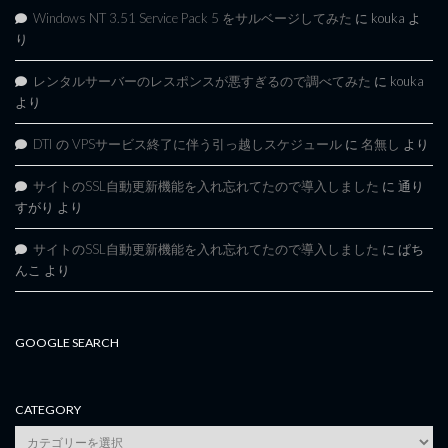
Windows NT 3.51 Service Pack 5 をサルベージしてみた
に
kouka
よ
り
レンタルサーバーのレスポンスが悪すぎるので調べてみた
に
kouka
より
DTI の VPSサービス終了に伴う引っ越しスケジュール
に
名無し
より
サイトのSSL自動更新機能を入れ忘れてたので導入しました
に
通り
すがり
より
サイトのSSL自動更新機能を入れ忘れてたので導入しました
に
ぱち
んこ
より
GOOGLE SEARCH
CATEGORY
category