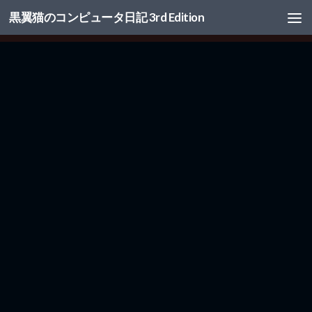
黒翼猫のコンピュータ日記 3rd Edition
コンテンツへスキップ