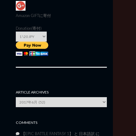
Amazon GIFT
に寄付
Donation(寄付)
ARTICLE ARCHIVES
Article
Archives
COMMENTS
【EPIC BATTLE FANTASY 1】 と 日本語訳
に