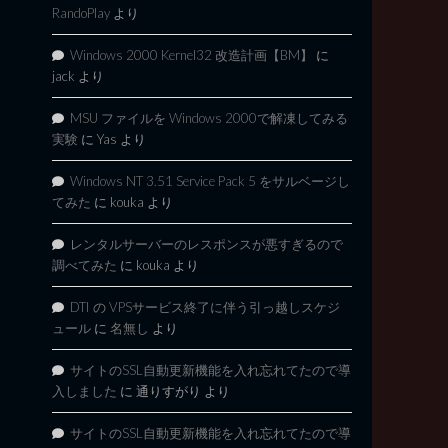
RandoPlay
より
Windows 2000 Kernel32 改造計画【BM】
に
jack
より
MSU ファイルを Windows 2000で解凍してみる
実験
に
Yas
より
Windows NT 3.51 Service Pack 5 をサルベージし
てみた
に
kouka
より
レンタルサーバーのレスポンスが悪すぎるので
調べてみた
に
kouka
より
DTI の VPSサービス終了に伴う引っ越しスケジ
ュール
に
名無し
より
サイトのSSL自動更新機能を入れ忘れてたので導
入しました
に
通りすがり
より
サイトのSSL自動更新機能を入れ忘れてたので導