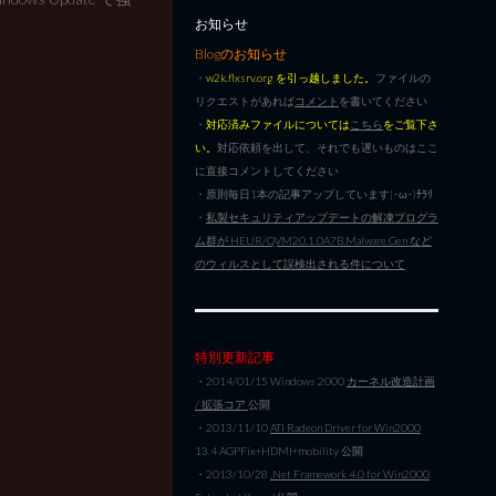
お知らせ
Blogのお知らせ
・
w2k.flxsrv.org を引っ越しました。
ファイルの
リクエストがあれば
コメント
を書いてください
・
対応済みファイルについては
こちら
をご覧下さ
い。
対応依頼を出して、それでも遅いものはここ
に直接コメントしてください
・原則毎日1本の記事アップしています|･ω･)ﾁﾗﾘ
・
私製セキュリティアップデートの解凍プログラ
ム群が HEUR/QVM20.1.0A7B.Malware.Gen など
のウィルスとして誤検出される件について
特別更新記事
・2014/01/15 Windows 2000
カーネル改造計画
/ 拡張コア
公開
・2013/11/10
ATI Radeon Driver for Win2000
13.4 AGPFix+HDMI+mobility 公開
・2013/10/28
.Net Framework 4.0 for Win2000