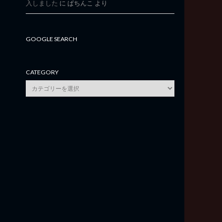
入しました
に
ぱちんこ
より
GOOGLE SEARCH
CATEGORY
category