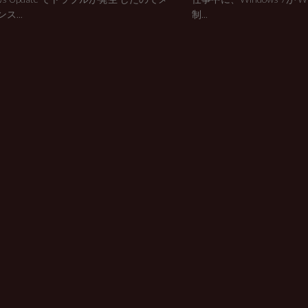
ス...
制...