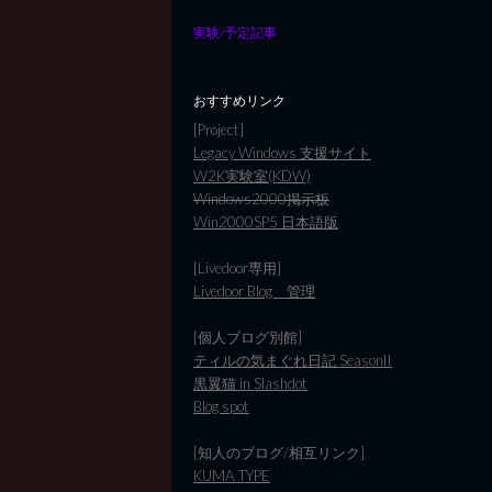
実験/予定記事
おすすめリンク
[Project]
Legacy Windows 支援サイト
W2K実験室(KDW)
Windows2000掲示板
Win2000SP5 日本語版
[Livedoor専用]
Livedoor Blog 管理
[個人ブログ別館]
ティルの気まぐれ日記 SeasonII
黒翼猫 in Slashdot
Blog spot
[知人のブログ/相互リンク]
KUMA TYPE