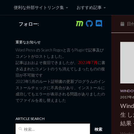
便利な外部サイトリンク集
おすすめ記事
コンテンツへスキップ
フォロー:
日
黒翼猫のコンピュータ日記 3
重要なお知らせ
Word Press の Search Regexと言うPluginで記事及び
コメントがロストしました。
記事はおおよそ復旧できましたが、
2023年7月
に書
き込まれたコメントのうち消えてしまったものの復
旧が不可能です
2023年5月のルート証明書の更新プログラムのイン
ストールチェックに不具合があり、インストールに
WINDOW
成功してもエラーが表示される問題がありましたの
2017年
でファイルを差し替えました
Win
生 
ARTICLE SEARCH
結果 
検
索:
Wind