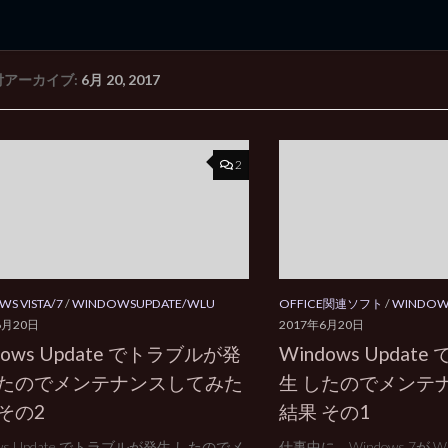
付アーカイブ:
6月 20, 2017
rd Edition
Windows 2000 tunes up blog
2
S VISTA/7
/
WINDOWSUPDATE/WLU
OFFICE関連ソフト
/
WINDOW
6月20日
2017年6月20日
dows Update でトラブルが発
Windows Upda
したのでメンテナンスしてみた
生 したのでメンテ
その2
結果 その1
ows Update でトラブルが発生 したのでメ
仕事中に、Windows 7が Win