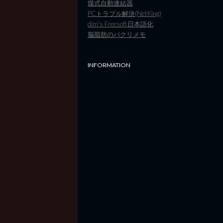
煤式自動連結器
PCトラブル解決(NetKing)
dim's Freesoft日本語化
脳脂肪のパクリメモ
INFORMATION