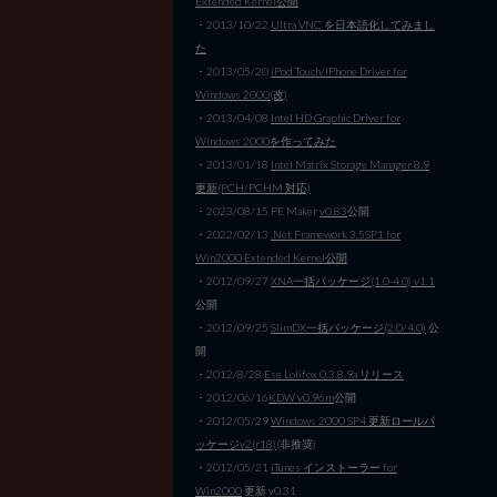
Extended Kernel公開
・2013/10/22
Ultra VNC を日本語化してみまし
た
・2013/05/20
iPod Touch/iPhone Driver for
Windows 2000(改)
・2013/04/08
Intel HD Graphic Driver for
Windows 2000を作ってみた
・2013/01/18
Intel Matrix Storage Manager 8.9
更新(PCH/PCHM 対応)
・2023/08/15 PE Maker
v0.83
公開
・2022/02/13
.Net Framework 3.5SP1 for
Win2000 Extended Kernel公開
・2012/09/27
XNA一括パッケージ(1.0-4.0) v1.1
公開
・2012/09/25
SlimDX一括パッケージ(2.0/4.0)
公
開
・2012/8/28
Ese Lolifox 0.3.8.9a リリース
・2012/06/16
KDW v0.96m
公開
・2012/05/29
Windows 2000 SP4 更新ロールパ
ッケージv2(r18)
(非推奨)
・2012/05/21
iTunes インストーラー for
Win2000
更新 v0.31