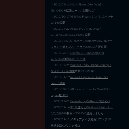
・2012/04/16
MediaPlayer10 for Win2k
(Build4069)拡張カーネル対応など
・2011/10/17
VMWare Playere 3.14/3.15パッチ
v3.14b
公開
・2011/04/23
AMD AHCI/RAID Driver
3.1.1548.155/3.2.1540.53
公開
・2010/09/01
SlimDXとDirectShowLibの複バー
ジョン一括インストーラー
2010/6月版公開
・2010/06/11
DirectX 9.0(June/2010) for
Win2000+拡張Kitリリース
・2010/05/25
Win2000にXACT/XAudio/XInput
を追加しGame強化
更新 v1.4a公開
・2010/04/19
Internet Explorer 6 Bonus Pack
Build 6公開
・2010/03/16 ATI Radeon Driver for Win2000
Legacy版 10.2
・2009/11/02
Dependency Walker 日本語化v2
・2009/09/14
IE6高速化とWindows Script Host
5.7 / 5.8
の中身をMS09-045適用しました
・2009/09/13
メディアタイプ変更ソフト(EISA
構成を読む)
リンク修正