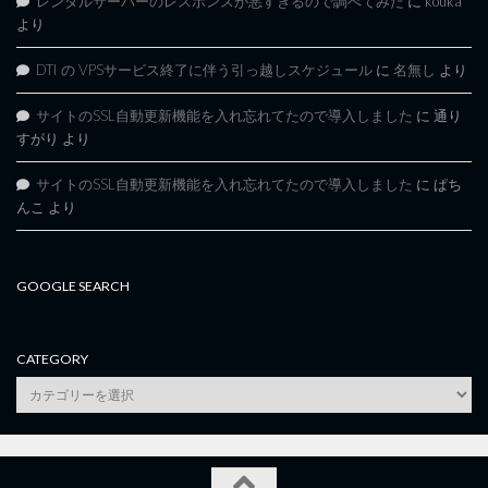
レンタルサーバーのレスポンスが悪すぎるので調べてみた
に
kouka
より
DTI の VPSサービス終了に伴う引っ越しスケジュール
に
名無し
より
サイトのSSL自動更新機能を入れ忘れてたので導入しました
に
通り
すがり
より
サイトのSSL自動更新機能を入れ忘れてたので導入しました
に
ぱち
んこ
より
GOOGLE SEARCH
CATEGORY
category