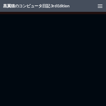
黒翼猫のコンピュータ日記 3rd Edition
コンテンツへスキップ