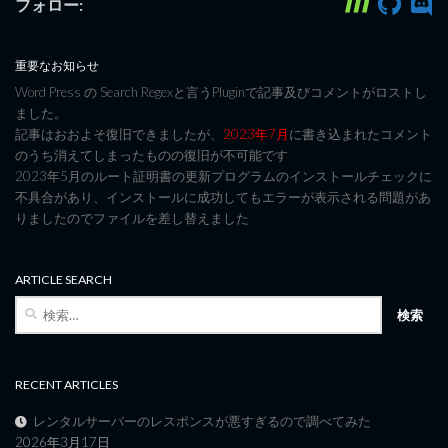
フォロー:
重要なお知らせ
Word Press の Search Regexと言うPluginで記事及びコメントがロストし
ました。
記事はおおよそ復旧できましたが、
2023年7月
に書き込まれたコメント
のうち消えてしまったものの復旧が不可能です
2023年5月のルート証明書の更新プログラムのインストールチェックに
不具合があり、インストールに成功してもエラーが表示される問題があ
りましたのでファイルを差し替えました
ARTICLE SEARCH
検
索:
RECENT ARTICLES
レンタルサーバーのレスポンスが悪すぎるので調べてみた
2026年3月17日