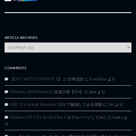
ARTICLE ARCHIVES
Article
Archives
COMMENTS
【EPIC BATTLE FANTASY 1】 と 日本語訳
に
RandoPlay
より
Windows 2000 Kernel32 改造計画【BM】
に
jack
より
MSU ファイルを Windows 2000で解凍してみる実験
に
Yas
より
Windows NT 3.51 Service Pack 5 をサルベージしてみた
に
kouka
よ
り