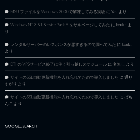
MSU ファイルを Windows 2000で解凍してみる実験
に
Yas
より
Windows NT 3.51 Service Pack 5 をサルベージしてみた
に
kouka
よ
り
レンタルサーバーのレスポンスが悪すぎるので調べてみた
に
kouka
より
DTI の VPSサービス終了に伴う引っ越しスケジュール
に
名無し
より
サイトのSSL自動更新機能を入れ忘れてたので導入しました
に
通り
すがり
より
サイトのSSL自動更新機能を入れ忘れてたので導入しました
に
ぱち
んこ
より
GOOGLE SEARCH