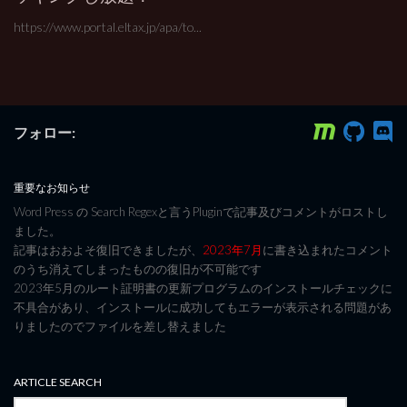
https://www.portal.eltax.jp/apa/to...
フォロー:
重要なお知らせ
Word Press の Search Regexと言うPluginで記事及びコメントがロストし
ました。
記事はおおよそ復旧できましたが、
2023年7月
に書き込まれたコメント
のうち消えてしまったものの復旧が不可能です
2023年5月のルート証明書の更新プログラムのインストールチェックに
不具合があり、インストールに成功してもエラーが表示される問題があ
りましたのでファイルを差し替えました
ARTICLE SEARCH
検