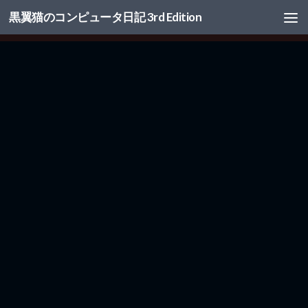
黒翼猫のコンピュータ日記 3rd Edition
コンテンツへスキップ