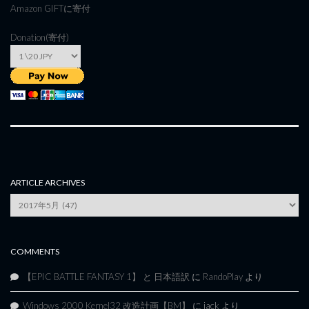
Amazon GIFT
に寄付
Donation(寄付)
ARTICLE ARCHIVES
Article
Archives
COMMENTS
【EPIC BATTLE FANTASY 1】 と 日本語訳
に
RandoPlay
より
Windows 2000 Kernel32 改造計画【BM】
に
jack
より