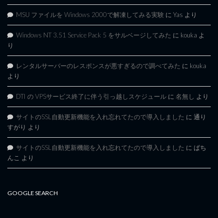
MSU ファイルを Windows 2000で解凍してみる実験
に
Yas
より
Windows NT 3.51 Service Pack 5 をサルベージしてみた
に
kouka
よ
り
レンタルサーバーのレスポンスが悪すぎるので調べてみた
に
kouka
より
DTI の VPSサービス終了に伴う引っ越しスケジュール
に
名無し
より
サイトのSSL自動更新機能を入れ忘れてたので導入しました
に
通り
すがり
より
サイトのSSL自動更新機能を入れ忘れてたので導入しました
に
ぱち
んこ
より
GOOGLE SEARCH