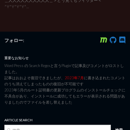
＿人人人人人人人人人人＿＞どう見てもツイッター＜￣
^Y^Y^Y^Y^...
フォロー:
重要なお知らせ
Word Press の Search Regexと言うPluginで記事及びコメントがロストし
ました。
記事はおおよそ復旧できましたが、
2023年7月
に書き込まれたコメント
のうち消えてしまったものの復旧が不可能です
2023年5月のルート証明書の更新プログラムのインストールチェックに
不具合があり、インストールに成功してもエラーが表示される問題があ
りましたのでファイルを差し替えました
ARTICLE SEARCH
検