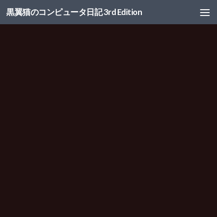
黒翼猫のコンピュータ日記 3rd Edition
コンテンツへスキップ