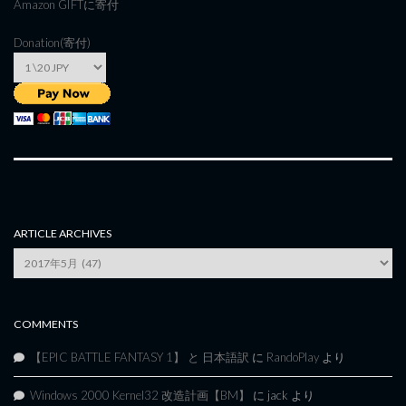
Amazon GIFT
に寄付
Donation(寄付)
ARTICLE ARCHIVES
Article
Archives
COMMENTS
【EPIC BATTLE FANTASY 1】 と 日本語訳
に
RandoPlay
より
Windows 2000 Kernel32 改造計画【BM】
に
jack
より