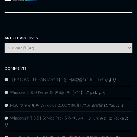
ARTICLE ARCHIVES
Article
Archives
COMMENTS
【EPIC BATTLE FANTASY 1】 と 日本語訳
に
RandoPlay
より
Windows 2000 Kernel32 改造計画【BM】
に
jack
より
MSU ファイルを Windows 2000で解凍してみる実験
に
Yas
より
Windows NT 3.51 Service Pack 5 をサルベージしてみた
に
kouka
よ
り