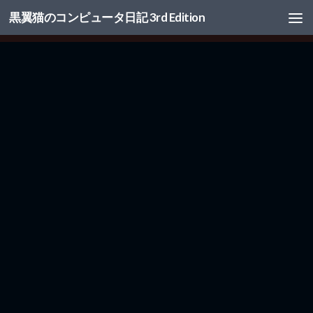
黒翼猫のコンピュータ日記 3rd Edition
コンテンツへスキップ