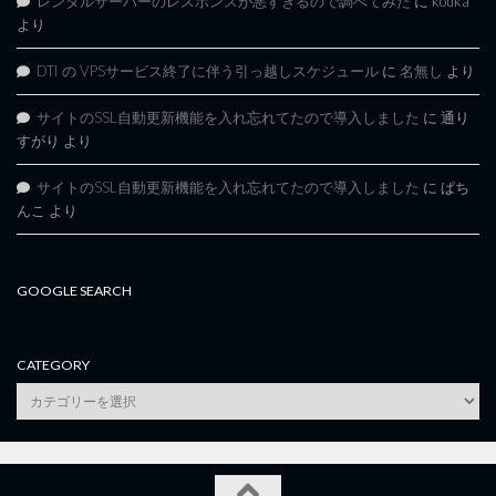
レンタルサーバーのレスポンスが悪すぎるので調べてみた
に
kouka
より
DTI の VPSサービス終了に伴う引っ越しスケジュール
に
名無し
より
サイトのSSL自動更新機能を入れ忘れてたので導入しました
に
通り
すがり
より
サイトのSSL自動更新機能を入れ忘れてたので導入しました
に
ぱち
んこ
より
GOOGLE SEARCH
CATEGORY
category