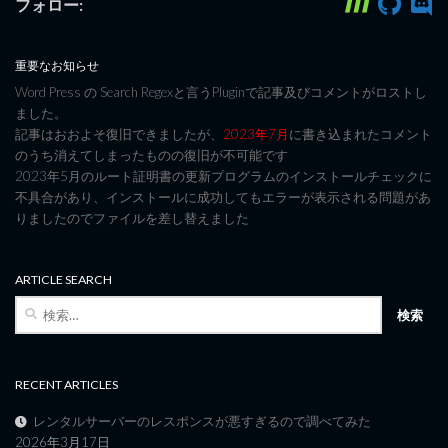
フォロー:
重要なお知らせ
Word Press の Search Regexと言うPluginで記事及びコメントがロストし
ました。
記事はおおよそ復旧できましたが、
2023年7月
に書き込まれたコメント
のうち消えてしまったものの復旧が不可能です
2023年5月のルート証明書の更新プログラムのインストールチェックに
不具合があり、インストールに成功してもエラーが表示される問題があ
りましたのでファイルを差し替えました
ARTICLE SEARCH
検
索:
RECENT ARTICLES
レンタルサーバーのレスポンスが悪すぎるので調べてみた
2026年3月17日