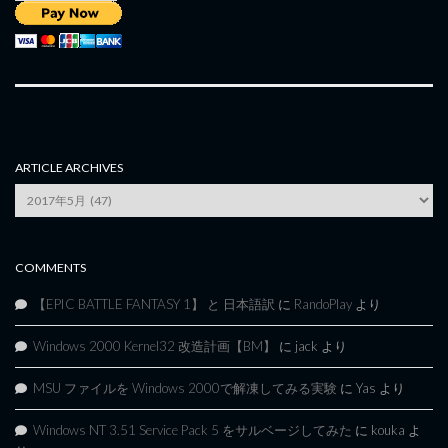
ARTICLE ARCHIVES
Article
Archives
COMMENTS
【EPIC BATTLE FANTASY 1】 と 日本語訳
に
RandoPlay
より
Windows 2000 Kernel32 改造計画【BM】
に
jack
より
MSU ファイルを Windows 2000で解凍してみる実験
に
Yas
より
Windows NT 3.51 Service Pack 5 をサルベージしてみた
に
kouka
よ