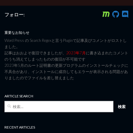
フォロー:
重要なお知らせ
Word Press の Search Regexと言うPluginで記事及びコメントがロストし
ました。
記事はおおよそ復旧できましたが、
2023年7月
に書き込まれたコメント
のうち消えてしまったものの復旧が不可能です
2023年5月のルート証明書の更新プログラムのインストールチェックに
不具合があり、インストールに成功してもエラーが表示される問題があ
りましたのでファイルを差し替えました
ARTICLE SEARCH
検
索:
RECENT ARTICLES