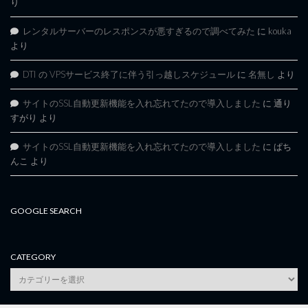
り
レンタルサーバーのレスポンスが悪すぎるので調べてみた
に
kouka
より
DTI の VPSサービス終了に伴う引っ越しスケジュール
に
名無し
より
サイトのSSL自動更新機能を入れ忘れてたので導入しました
に
通り
すがり
より
サイトのSSL自動更新機能を入れ忘れてたので導入しました
に
ぱち
んこ
より
GOOGLE SEARCH
CATEGORY
category