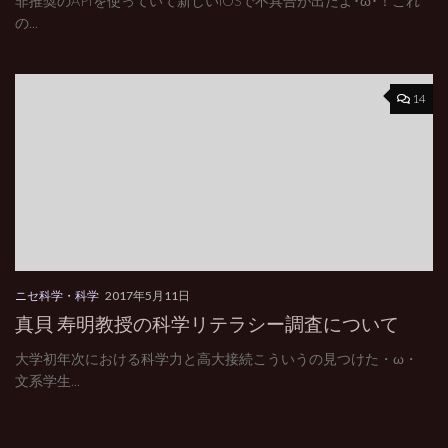
非推奨のAPIを使っていて新しいiOSで不具合が出たよ･ω･！これ
の...
14
ニセ科学・科学
2017年5月11日
真貝 寿明教授の科学リテラシー調査について
大学初年次における科学力と高大接続こういうの見つけた・ω・
文系学生...