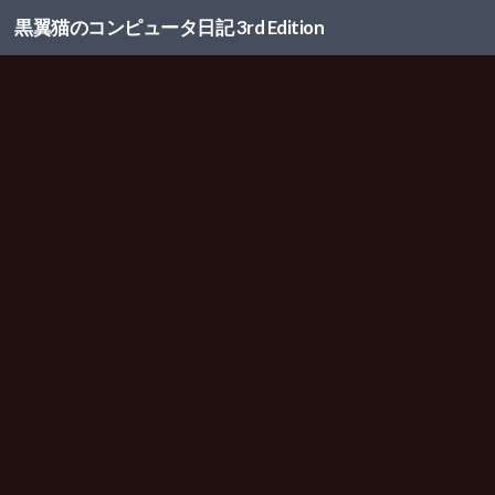
黒翼猫のコンピュータ日記 3rd Edition
コンテンツへスキップ