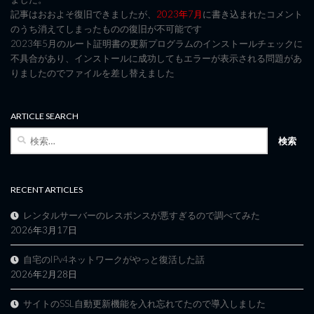
記事はおおよそ復旧できましたが、
2023年7月
に書き込まれたコメント
のうち消えてしまったものの復旧が不可能です
2023年5月のルート証明書の更新プログラムのインストールチェックに
不具合があり、インストールに成功してもエラーが表示される問題があ
りましたのでファイルを差し替えました
ARTICLE SEARCH
検
索:
RECENT ARTICLES
レンタルサーバーのレスポンスが悪すぎるので調べてみた
2026年3月17日
自宅のIPv4ネットワークがやっと復活した話
2026年2月28日
サイトのSSL自動更新機能を入れ忘れてたので導入しました