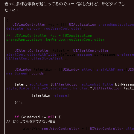
色々に多様な事例が起こってるのでコード試したけど、殆どダメでし
た・ω・
{
UIViewController
*vc = [[[[
UIApplication
sharedApplication
delegate
]
window
]
rootViewController
];
// UIViewController *vc = [UIApplication
sharedApplication].keyWindow.rootViewController
UIAlertController
*alert = [
UIAlertController
alertControllerWithTitle
:strTitle
message
:strMessage
preferre
UIAlertControllerStyleAlert
];
UIWindow
*alertWin = [[
UIWindow
alloc
]
initWithFrame
:[
UIS
mainScreen
].
bounds
];
[alert
addAction
:[
UIAlertAction
actionWithTitle
:btnMessag
style
:
UIAlertActionStyleDefault
handler
:^(
UIAlertAction
*acti
[alertWin
release
];
}]];
if
(windowId !=
nil
) {
// どうしても表示できない場合
alertWin.
rootViewController
= [[
UIViewController
allo