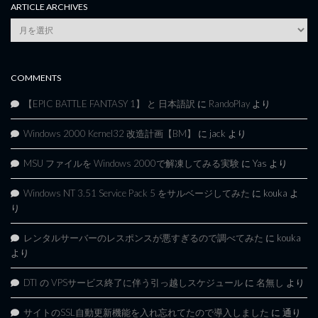
ARTICLE ARCHIVES
Article
Archives
COMMENTS
【EPIC BATTLE FANTASY 1】 と 日本語訳
に
RandoPlay
より
Windows 2000 Kernel32 改造計画【BM】
に
jack
より
MSU ファイルを Windows 2000で解凍してみる実験
に
Yas
より
Windows NT 3.51 Service Pack 5 をサルベージしてみた
に
kouka
よ
り
レンタルサーバーのレスポンスが悪すぎるので調べてみた
に
kouka
より
DTI の VPSサービス終了に伴う引っ越しスケジュール
に
名無し
より
サイトのSSL自動更新機能を入れ忘れてたので導入しました
に
通り