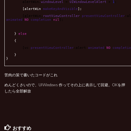
alertWin.
windowLevel
=
UIWindowLevelAlert
+
1
;
[alertWin
makeKeyAndVisible
];
[alertWin.
rootViewController
presentViewController
:al
animated
:
NO
completion
:
nil
];
}
else
{
[vc
presentViewController
:alert
animated
:
NO
completio
}
}
苦肉の策
で書いたコードがこれ
めんどくさいので、UIWindows 作ってその上に表示して回避。OKを押
したら全部解放
おすすめ