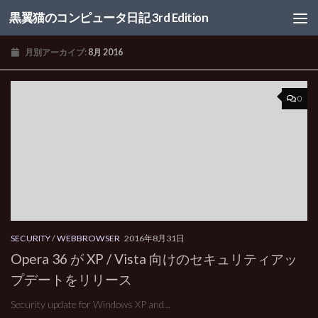
黒翼猫のコンピュータ日記 3rd Edition
コンテンツへスキップ
月別アーカイブ:
8月 2016
0
SECURITY
/
WEBBROWSER
2016年8月31日
Opera 36 が XP / Vista 向けのセキュリティアッ
プデートをリリース
Security update for Windows XP and...