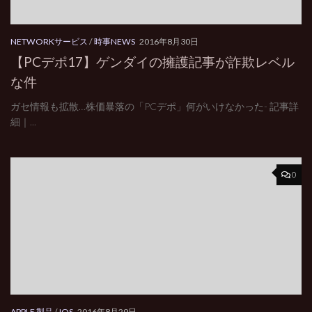
NETWORKサービス
/
時事NEWS
2016年8月30日
【PCデポ17】ゲンダイの擁護記事が詐欺レベル
な件
ガセ情報も拡散…株価暴落の「PCデポ」何がいけなかった- 記事詳
細｜...
0
APPLE 製品
/
IOS
2016年8月29日