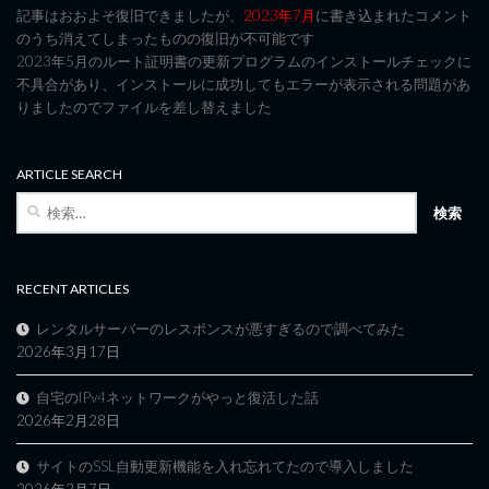
記事はおおよそ復旧できましたが、
2023年7月
に書き込まれたコメント
のうち消えてしまったものの復旧が不可能です
2023年5月のルート証明書の更新プログラムのインストールチェックに
不具合があり、インストールに成功してもエラーが表示される問題があ
りましたのでファイルを差し替えました
ARTICLE SEARCH
検
索:
RECENT ARTICLES
レンタルサーバーのレスポンスが悪すぎるので調べてみた
2026年3月17日
自宅のIPv4ネットワークがやっと復活した話
2026年2月28日
サイトのSSL自動更新機能を入れ忘れてたので導入しました