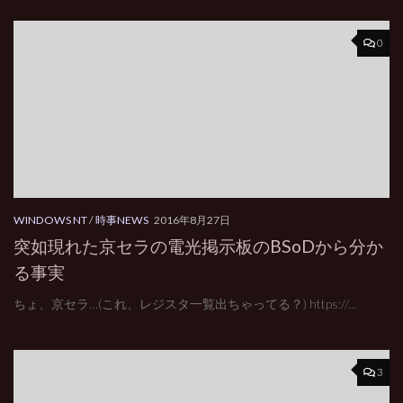
0
WINDOWS NT
/
時事NEWS
2016年8月27日
突如現れた京セラの電光掲示板のBSoDから分か
る事実
ちょ、京セラ…(これ、レジスタ一覧出ちゃってる？) https://...
3