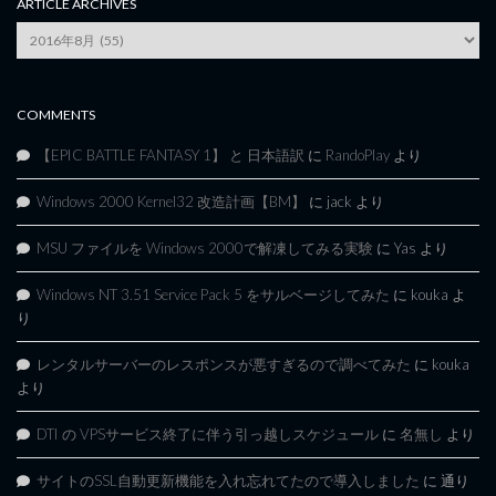
ARTICLE ARCHIVES
Article
Archives
COMMENTS
【EPIC BATTLE FANTASY 1】 と 日本語訳
に
RandoPlay
より
Windows 2000 Kernel32 改造計画【BM】
に
jack
より
MSU ファイルを Windows 2000で解凍してみる実験
に
Yas
より
Windows NT 3.51 Service Pack 5 をサルベージしてみた
に
kouka
よ
り
レンタルサーバーのレスポンスが悪すぎるので調べてみた
に
kouka
より
DTI の VPSサービス終了に伴う引っ越しスケジュール
に
名無し
より
サイトのSSL自動更新機能を入れ忘れてたので導入しました
に
通り