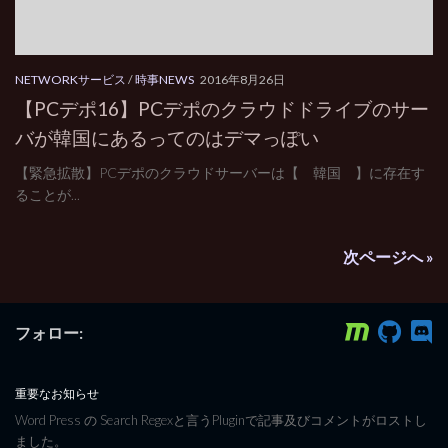
NETWORKサービス
/
時事NEWS
2016年8月26日
【PCデポ16】PCデポのクラウドドライブのサー
バが韓国にあるってのはデマっぽい
【緊急拡散】PCデポのクラウドサーバーは【 韓国 】に存在す
ることが...
次ページへ »
フォロー:
重要なお知らせ
Word Press の Search Regexと言うPluginで記事及びコメントがロストし
ました。