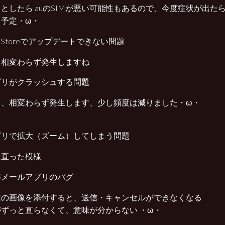
としたら auのSIMが悪い可能性もあるので、今度症状が出たら
る予定・ω・
p Storeでアップデートできない問題
、相変わらず発生しますね
プリがクラッシュする問題
も、相変わらず発生します、少し頻度は減りました・ω・
プリで拡大（ズーム）してしまう問題
は直った模様
準メールアプリのバグ
種の画像を添付すると、送信・キャンセルができなくなる
ずっと直らなくて、意味が分からない ・ω・