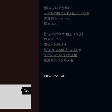
[個人ブログ別館]
ティルの気まぐれ日記 SeasonII
黒翼猫 in Slashdot
Blog spot
[知人のブログ/相互リンク]
KUMA TYPE
煤式自動連結器
PCトラブル解決(NetKing)
dim's Freesoft日本語化
脳脂肪のパクリメモ
INFORMATION
0