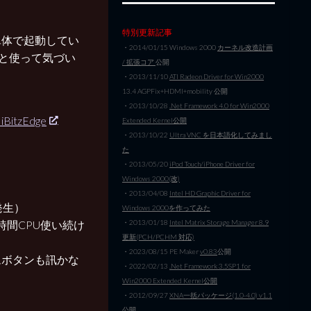
特別更新記事
単体で起動してい
・2014/01/15 Windows 2000
カーネル改造計画
ょっと使って気づい
/ 拡張コア
公開
・2013/11/10
ATI Radeon Driver for Win2000
13.4 AGPFix+HDMI+mobility 公開
・2013/10/28
.Net Framework 4.0 for Win2000
tzEdge
Extended Kernel公開
・2013/10/22
Ultra VNC を日本語化してみまし
た
・2013/05/20
iPod Touch/iPhone Driver for
Windows 2000(改)
・2013/04/08
Intel HD Graphic Driver for
発生）
Windows 2000を作ってみた
時間CPU使い続け
・2013/01/18
Intel Matrix Storage Manager 8.9
更新(PCH/PCHM 対応)
・2023/08/15 PE Maker
v0.83
公開
ムボタンも訊かな
・2022/02/13
.Net Framework 3.5SP1 for
Win2000 Extended Kernel公開
・2012/09/27
XNA一括パッケージ(1.0-4.0) v1.1
公開