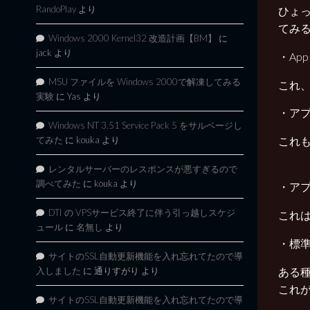
RandoPlay
より
ひょっ
てみ
Windows 2000 Kernel32 改造計画【BM】
に
jack
より
・Ap
MSU ファイルを Windows 2000で解凍してみる
これ
実験
に
Yas
より
・ア
Windows NT 3.51 Service Pack 5 をサルベージし
てみた
に
kouka
より
これ
レンタルサーバーのレスポンスが悪すぎるので
調べてみた
に
kouka
より
・ア
DTI の VPSサービス終了に伴う引っ越しスケジ
これ
ュール
に
名無し
より
・標
サイトのSSL自動更新機能を入れ忘れてたので導
ある
入しました
に
通りすがり
より
これが
サイトのSSL自動更新機能を入れ忘れてたので導