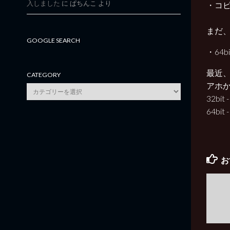
入しました
に
ぱちんこ
より
・コ
まだ
GOOGLE SEARCH
・64
最近
CATEGORY
アホ
category
32bi
64b
お