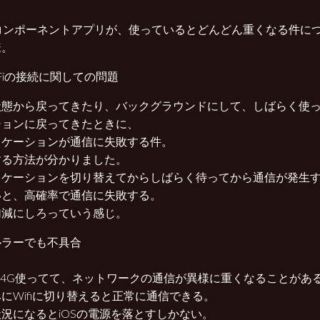
bコンポーネントアプリが、使っているとどんどん重くなる件に
様。
-Fiの接続に関しての問題
状態から戻ってきたり、バックグラウンドにして、しばらく使
ションに戻ってきたときに、
リケーションが通信に失敗する件。
する方法が分かりました。
リケーションを切り替えてからしばらく待ってから通信が発生
いと、高確率で通信に失敗する。
加減にしろっていう感じ。
ルラーでも不具合
 や4G使ってて、ネットワークの通信が異様に重くなることがあ
にWifiに切り替えると正常に通信できる。
況になるとiOSの電源を落とすしかない。