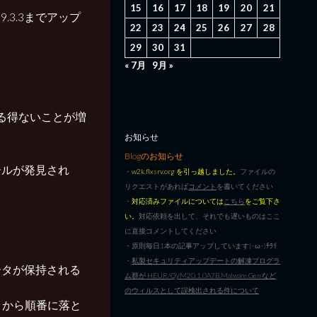
15
16
17
18
19
20
21
9.3.3までアップ
22
23
24
25
26
27
28
29
30
31
« 7月
9月 »
ざる得ないことが増
お知らせ
Blogのお知らせ
ールが発見され
・
w2k.flxsrv.org を引っ越しました。
ファイルの
リクエストがあれば
コメント
を書いてください
・
対応済みファイルについては
こちら
をご覧下さ
い。
対応依頼を出して、それでも遅いものはここ
に直接コメントしてください
・原則毎日1本の記事アップしています|･ω･)ﾁﾗﾘ
・
私製セキュリティアップデートの解凍プログラ
ータが保持される
ム群が HEUR/QVM20.1.0A7B.Malware.Gen など
のウィルスとして誤検出される件について
リから順番に落と