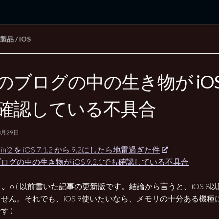
E 製品
/
IOS
rd Edition
Windows 2000 tunes up blog
のブログの中の生き物が iOS 9
確認している不具合
8月29日
 Mini2 を iOS 7.1.2 から 9.2にしたら地雷過ぎた件
ログの中の生き物が iOS 9.2.1でも確認している不具合
ω･) 。o ( 以前書いた記事の更新版です。結論から言うと、iOS 
せん。それでも、iOS 9使いたいなら、メモリの十分ある機種
す )