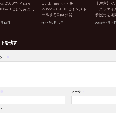
ws 2000で iPhone
QuickTime 7.7.7 を
【注意】XC
 iOS4.1にしてみまし
Windows 2000にインスト
ークファイ
ールする動画公開
参照元を削
9月13日
2015年7月29日
2015年7月31
ントを残す
ント
※
※
メール
※
ト