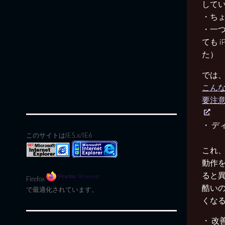
してい
・ち
・一
ても 
た）
では、
こんな
要注意
・ デ
このサイトはIE5.x/IE6
これ、
動作を
ると異
Firefox
酷い
で最適化されています。
くな
・ 改