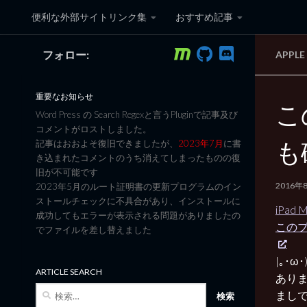
便利な外部サイトリンク集
おすすめ記事
コンテンツへスキップ
フォロー:
APPL
黒翼猫のコンピュータ日記 3
重要なお知らせ
こ
Word Press の Search Regexと言うPluginで記事及び
コメントがロストしました。
も
記事はおおよそ復旧できましたが、
2023年7月
に書
き込まれたコメントのうち消えてしまったものの復
旧が不可能です
2016年
2023年5月のルート証明書の更新プログラムのイン
ストールチェックに不具合があり、インストールに
iPad
成功してもエラーが表示される問題がありましたの
このブ
でファイルを差し替えました
|｡･
ARTICLE SEARCH
ありま
検
ましで
索: