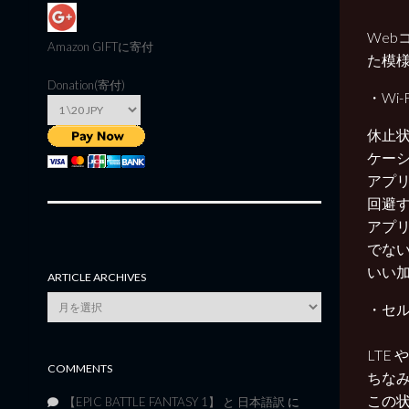
We
Amazon GIFT
に寄付
た模
Donation(寄付)
・Wi
休止
ケー
アプ
回避
アプ
でな
いい
ARTICLE ARCHIVES
Article
・セ
Archives
LTE
COMMENTS
ちなみ
この状
【EPIC BATTLE FANTASY 1】 と 日本語訳
に