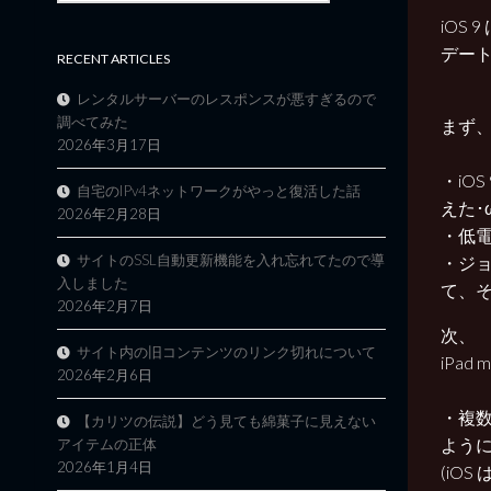
iOS
デー
RECENT ARTICLES
レンタルサーバーのレスポンスが悪すぎるので
調べてみた
まず、
2026年3月17日
・iO
自宅のIPv4ネットワークがやっと復活した話
えた･
2026年2月28日
・低
サイトのSSL自動更新機能を入れ忘れてたので導
・ジ
入しました
て、
2026年2月7日
次、
サイト内の旧コンテンツのリンク切れについて
iPad
2026年2月6日
・複
【カリツの伝説】どう見ても綿菓子に見えない
よう
アイテムの正体
2026年1月4日
(iO