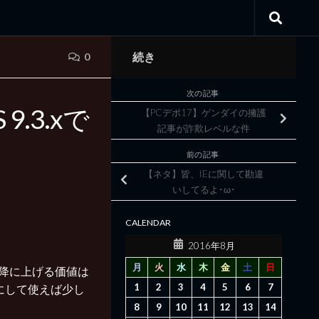
続き
0
次の記事
.3.xで
【PCデポ17】ゲンダイの擁護
記事が詐欺レベルな件
前の記事
【ネタ】皆、IEに関して勘違
いしてるよ･ω･
CALENDAR
2016年8月
月
火
水
木
金
土
日
8以降に上げる価値は
1
2
3
4
5
6
7
にして使えば少し
8
9
10
11
12
13
14