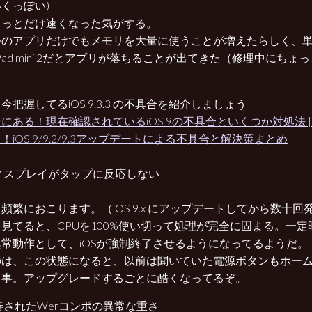
くっぽい)
ょっとだけ速くなった気がする。
つのアプリだけでもメモリを大量に使うことが増えたらしく、
iPad mini 2だとアプリが落ちることが出てきた（修理中にち
今把握してるiOS 9.3.3 の不具合を紹介しましょう
にある！現在確認されているiOS 9の不具合といくつか対処法 | iBi
！iOS 9/9.2/9.3アップデートによる不具合と解決策まとめ
ィスプレイがタップに反応しない
頻繁におこります。（iOS 9.x にアップデートしてから数十回
見てると、CPUを100%使い切って処理が完全に固まる。一定
常動作として、iOSが強制終了させるようになってるようだ。
のは、この状態になると、以前は聞いていた電源ボタンもホー
る事。アップグレードするごとに酷くなってるぞ。
善されたWerコンポの異常な重さ