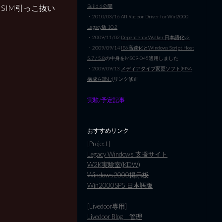
SIM引っこ抜い
Build 6公開
・2010/03/16 ATI Radeon Driver for Win2000
Legacy版 10.2
・2009/11/02
Dependency Walker 日本語化v2
・2009/09/14
IE6高速化とWindows Script Host
5.7 / 5.8
の中身をMS09-045適用しました
・2009/09/13
メディアタイプ変更ソフト(EISA
構成を読む)
リンク修正
実験/予定記事
おすすめリンク
[Project]
Legacy Windows 支援サイト
W2K実験室(KDW)
Windows2000掲示板
Win2000SP5 日本語版
[Livedoor専用]
Livedoor Blog 管理