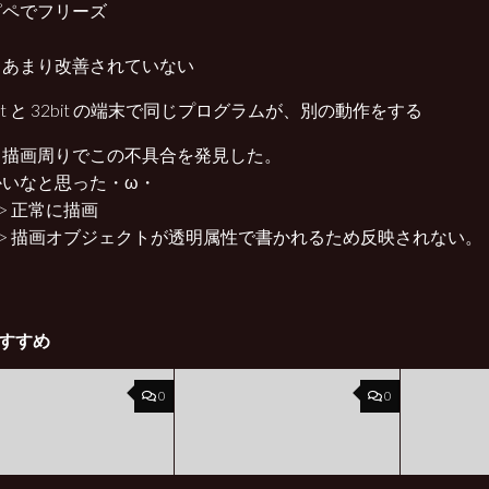
ピペでフリーズ
、あまり改善されていない
bit と 32bit の端末で同じプログラムが、別の動作をする
、描画周りでこの不具合を発見した。
かいなと思った・ω・
t -> 正常に描画
it -> 描画オブジェクトが透明属性で書かれるため反映されない。
すすめ
0
0