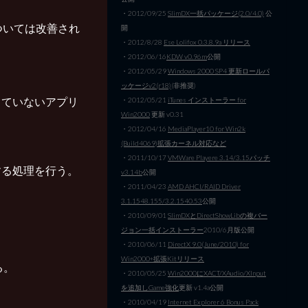
・2012/09/25
SlimDX一括パッケージ(2.0/4.0)
公
ついては改善され
開
・2012/8/28
Ese Lolifox 0.3.8.9a リリース
・2012/06/16
KDW v0.96m
公開
・2012/05/29
Windows 2000 SP4 更新ロールパ
ッケージv2(r18)
(非推奨)
っていないアプリ
・2012/05/21
iTunes インストーラー for
Win2000
更新 v0.31
・2012/04/16
MediaPlayer10 for Win2k
(Build4069)拡張カーネル対応など
・2011/10/17
VMWare Playere 3.14/3.15パッチ
する処理を行う。
v3.14b
公開
・2011/04/23
AMD AHCI/RAID Driver
3.1.1548.155/3.2.1540.53
公開
・2010/09/01
SlimDXとDirectShowLibの複バー
ジョン一括インストーラー
2010/6月版公開
・2010/06/11
DirectX 9.0(June/2010) for
Win2000+拡張Kitリリース
る。
・2010/05/25
Win2000にXACT/XAudio/XInput
を追加しGame強化
更新 v1.4a公開
・2010/04/19
Internet Explorer 6 Bonus Pack