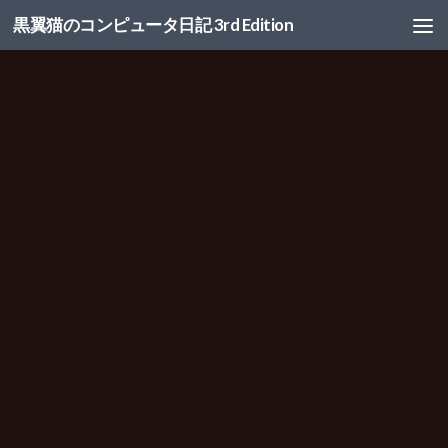
黒翼猫のコンピュータ日記 3rd Edition
コンテンツへスキップ