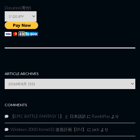
Donation(寄付)
ARTICLE ARCHIVES
Article
Archives
COMMENTS
【EPIC BATTLE FANTASY 1】 と 日本語訳
に
RandoPlay
より
Windows 2000 Kernel32 改造計画【BM】
に
jack
より