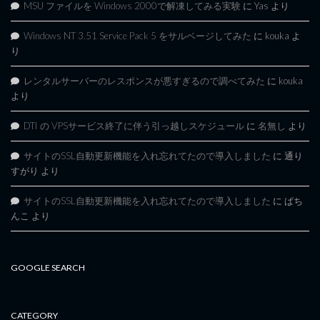
MSU ファイルを Windows 2000で解凍してみる実験
に
Yas
より
Windows NT 3.51 Service Pack 5 をサルベージしてみた
に
kouka
よ
り
レンタルサーバーのレスポンスが悪すぎるので調べてみた
に
kouka
より
DTI の VPSサービス終了に伴う引っ越しスケジュール
に
名無し
より
サイトのSSL自動更新機能を入れ忘れてたので導入しました
に
通り
すがり
より
サイトのSSL自動更新機能を入れ忘れてたので導入しました
に
ぱち
んこ
より
GOOGLE SEARCH
CATEGORY