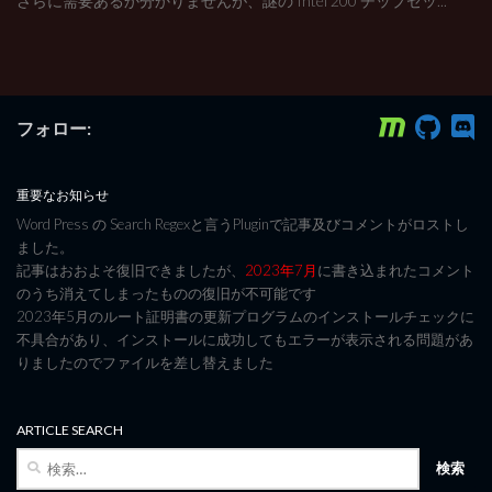
さらに需要あるか分かりませんが、謎の Intel 200 チップセッ...
フォロー:
重要なお知らせ
Word Press の Search Regexと言うPluginで記事及びコメントがロストし
ました。
記事はおおよそ復旧できましたが、
2023年7月
に書き込まれたコメント
のうち消えてしまったものの復旧が不可能です
2023年5月のルート証明書の更新プログラムのインストールチェックに
不具合があり、インストールに成功してもエラーが表示される問題があ
りましたのでファイルを差し替えました
ARTICLE SEARCH
検
索: