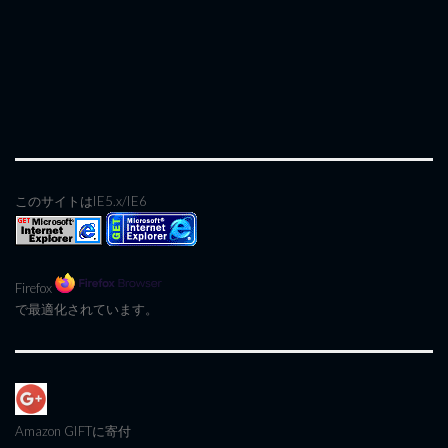
このサイトはIE5.x/IE6
Firefox
で最適化されています。
Amazon GIFT
に寄付