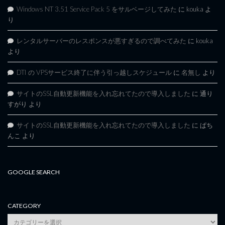
Windows NT 3.51 Service Pack 5 をサルベージしてみた
に
kouka
よ
り
レンタルサーバーのレスポンスが悪すぎるので調べてみた
に
kouka
より
DTI の VPSサービス終了に伴う引っ越しスケジュール
に
名無し
より
サイトのSSL自動更新機能を入れ忘れてたので導入しました
に
通り
すがり
より
サイトのSSL自動更新機能を入れ忘れてたので導入しました
に
ぱち
んこ
より
GOOGLE SEARCH
CATEGORY
category