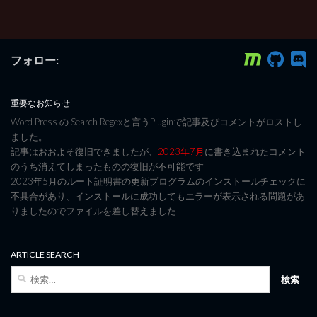
フォロー:
重要なお知らせ
Word Press の Search Regexと言うPluginで記事及びコメントがロストし
ました。
記事はおおよそ復旧できましたが、
2023年7月
に書き込まれたコメント
のうち消えてしまったものの復旧が不可能です
2023年5月のルート証明書の更新プログラムのインストールチェックに
不具合があり、インストールに成功してもエラーが表示される問題があ
りましたのでファイルを差し替えました
ARTICLE SEARCH
検
索: