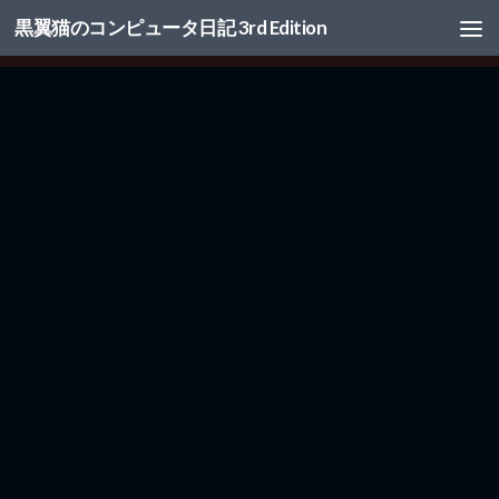
黒翼猫のコンピュータ日記 3rd Edition
コンテンツへスキップ