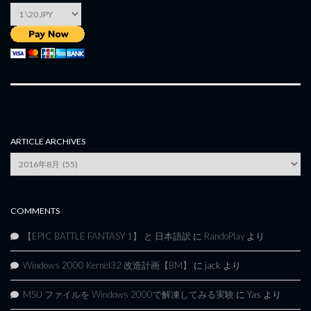
ARTICLE ARCHIVES
Article
Archives
COMMENTS
【EPIC BATTLE FANTASY 1】 と 日本語訳
に
RandoPlay
より
Windows 2000 Kernel32 改造計画【BM】
に
jack
より
MSU ファイルを Windows 2000で解凍してみる実験
に
Yas
より