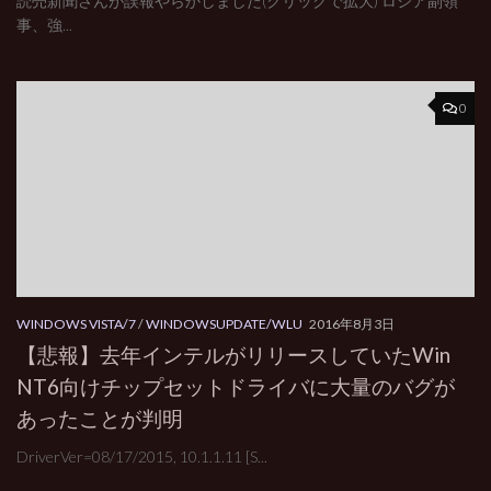
読売新聞さんが誤報やらかしました(クリックで拡大) ロシア副領
事、強...
0
WINDOWS VISTA/7
/
WINDOWSUPDATE/WLU
2016年8月3日
【悲報】去年インテルがリリースしていたWin
NT6向けチップセットドライバに大量のバグが
あったことが判明
DriverVer=08/17/2015, 10.1.1.11 [S...