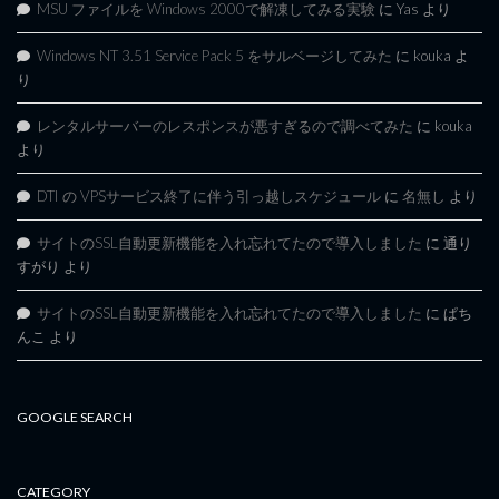
MSU ファイルを Windows 2000で解凍してみる実験
に
Yas
より
Windows NT 3.51 Service Pack 5 をサルベージしてみた
に
kouka
よ
り
レンタルサーバーのレスポンスが悪すぎるので調べてみた
に
kouka
より
DTI の VPSサービス終了に伴う引っ越しスケジュール
に
名無し
より
サイトのSSL自動更新機能を入れ忘れてたので導入しました
に
通り
すがり
より
サイトのSSL自動更新機能を入れ忘れてたので導入しました
に
ぱち
んこ
より
GOOGLE SEARCH
CATEGORY