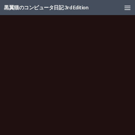
黒翼猫のコンピュータ日記 3rd Edition
コンテンツへスキップ