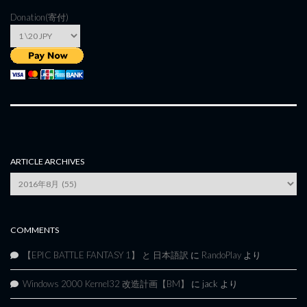
Donation(寄付)
ARTICLE ARCHIVES
Article
Archives
COMMENTS
【EPIC BATTLE FANTASY 1】 と 日本語訳
に
RandoPlay
より
Windows 2000 Kernel32 改造計画【BM】
に
jack
より