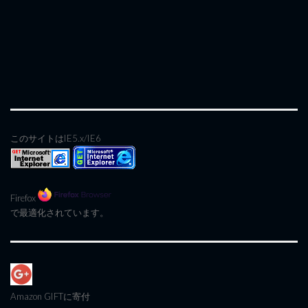
このサイトはIE5.x/IE6
Firefox
で最適化されています。
Amazon GIFT
に寄付