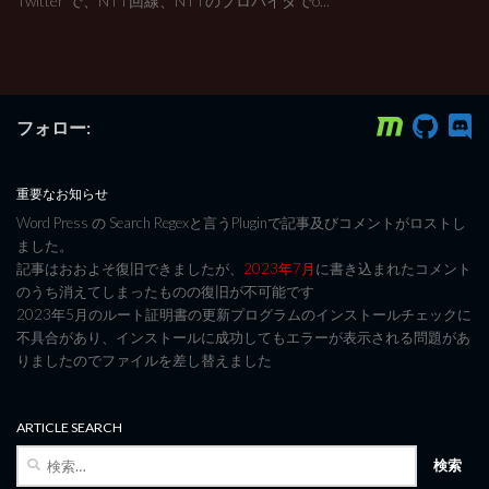
Twitter で、NTT回線、NTTのプロバイダでo’...
フォロー:
重要なお知らせ
Word Press の Search Regexと言うPluginで記事及びコメントがロストし
ました。
記事はおおよそ復旧できましたが、
2023年7月
に書き込まれたコメント
のうち消えてしまったものの復旧が不可能です
2023年5月のルート証明書の更新プログラムのインストールチェックに
不具合があり、インストールに成功してもエラーが表示される問題があ
りましたのでファイルを差し替えました
ARTICLE SEARCH
検
索: