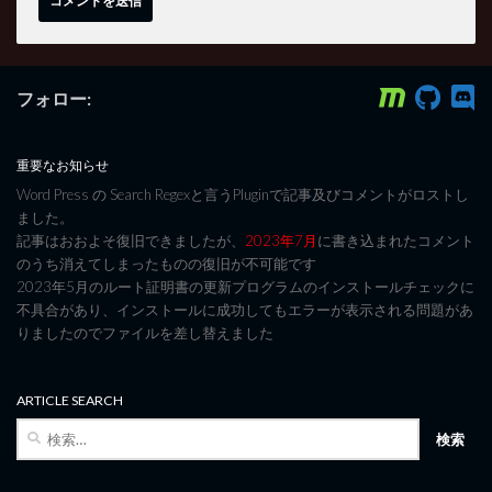
フォロー:
重要なお知らせ
Word Press の Search Regexと言うPluginで記事及びコメントがロストし
ました。
記事はおおよそ復旧できましたが、
2023年7月
に書き込まれたコメント
のうち消えてしまったものの復旧が不可能です
2023年5月のルート証明書の更新プログラムのインストールチェックに
不具合があり、インストールに成功してもエラーが表示される問題があ
りましたのでファイルを差し替えました
ARTICLE SEARCH
検
索: