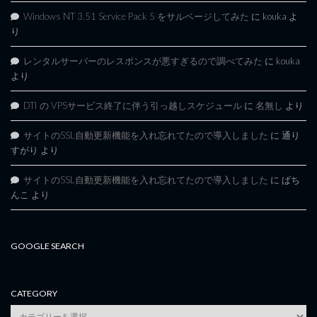
Windows NT 3.51 Service Pack 5 をサルベージしてみた
に
kouka
よ
り
レンタルサーバーのレスポンスが悪すぎるので調べてみた
に
kouka
より
DTI の VPSサービス終了に伴う引っ越しスケジュール
に
名無し
より
サイトのSSL自動更新機能を入れ忘れてたので導入しました
に
通り
すがり
より
サイトのSSL自動更新機能を入れ忘れてたので導入しました
に
ぱち
んこ
より
GOOGLE SEARCH
CATEGORY
category