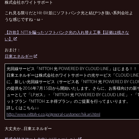
株式会社ホワイトサポート
これ見る限りだとHit-Bit並にソフトバンク光と結びつき強い系列会社よ
うな感じですね・ω・
【詐欺】NTTを騙ったソフトバンク光の入れ替え工事【証拠は残さな
い】
おまけ：
日東エネルギー
光回線サービス「NITTOH 光 POWERED BY CLOUD LINE」はじまる！！
日東エネルギーは株式会社ホワイトサポートの光サービス
「CLOUD LI
に、新しい光回線サービス（サービス名
「NITTOH 光 POWERED BY CLO
の提供を2016年7月15日から開始いた
します。さらに、お客様向けの新
ューとして
「LPガス」・「NITTOH 光 POWERED BY CLOUD LINE」
ットプラン『NITTOH エネ得プラン』のご提案を行ってまいります。
詳しくはこちら↓↓
http://www.nittoh-e.co.jp/
general-customer/
hikari.html
大丈夫か…日東エネルギー