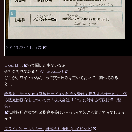
2016/8/27 14:55:20
Cloud LINE
って聞いた事ないなぁ…
会社名を見てみると
White Support
どこがホワイトやねん…って突っ込みは置いておいて、調べてみる
と…。
総務省｜光アクセス回線サービスの卸売を受けて提供するサービスに係
る販売勧誘方法についての「株式会社Hi-Bit」に対する行政指導（警
告）
以前転用詐欺で行政指導を受けたHi-Bitって皆さん覚えてるでしょう
か？
プライバシーポリシー | 株式会社Hi-Bit(ハイビット)