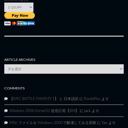
ARTICLE ARCHIVES
Article
Archives
COMMENTS
【EPIC BATTLE FANTASY 1】 と 日本語訳
に
RandoPlay
より
Windows 2000 Kernel32 改造計画【BM】
に
jack
より
MSU ファイルを Windows 2000で解凍してみる実験
に
Yas
より