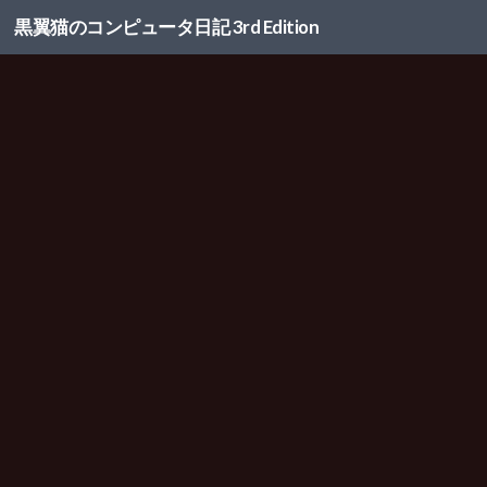
黒翼猫のコンピュータ日記 3rd Edition
コンテンツへスキップ