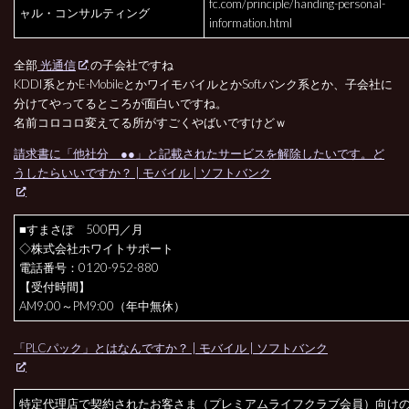
fc.com/principle/handing-personal-
ャル・コンサルティング
information.html
全部
光通信
の子会社ですね
KDDI系とかE-MobileとかワイモバイルとかSoftバンク系とか、子会社に
分けてやってるところが面白いですね。
名前コロコロ変えてる所がすごくやばいですけどｗ
請求書に「他社分 ●●」と記載されたサービスを解除したいです。ど
うしたらいいですか？ | モバイル | ソフトバンク
■すまさぽ 500円／月
◇株式会社ホワイトサポート
電話番号：0120-952-880
【受付時間】
AM9:00～PM9:00（年中無休）
「PLCパック」とはなんですか？ | モバイル | ソフトバンク
特定代理店で契約されたお客さま（プレミアムライフクラブ会員）向け